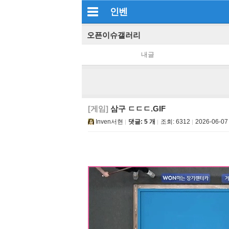
인벤
오픈이슈갤러리
내글
[게임]
삼구 ㄷㄷㄷ.GIF
Inven서현
댓글: 5 개
조회:
6312
2026-06-07