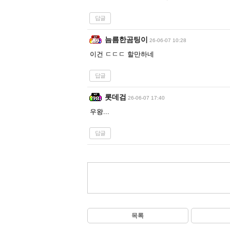
답글
늠름한곰팅이
26-06-07 10:28
이건 ㄷㄷㄷ 할만하네
답글
롯데검
26-06-07 17:40
우왕...
답글
목록