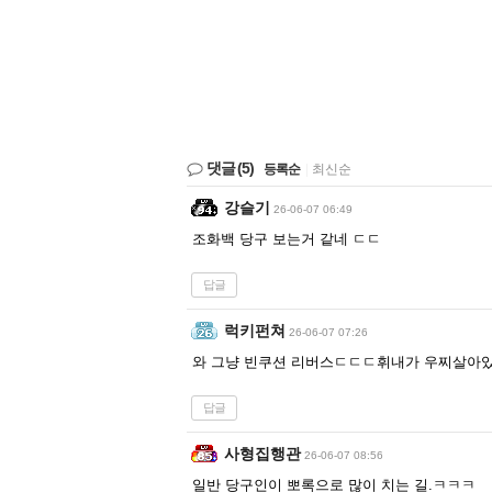
댓글
(5)
등록순
|
최신순
강슬기
26-06-07 06:49
조화백 당구 보는거 같네 ㄷㄷ
답글
럭키펀쳐
26-06-07 07:26
와 그냥 빈쿠션 리버스ㄷㄷㄷ휘내가 우찌살아
답글
사형집행관
26-06-07 08:56
일반 당구인이 뽀록으로 많이 치는 길.ㅋㅋㅋ