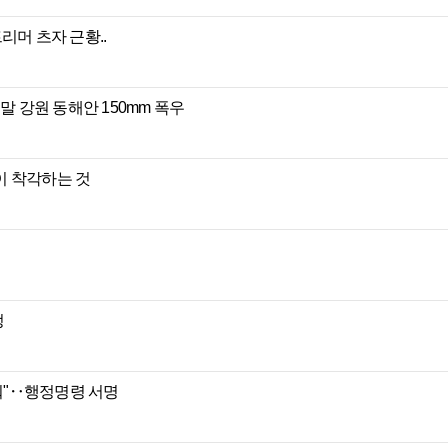
리머 츠자 근황..
말 강원 동해안 150mm 폭우
이 착각하는 것
정
 줘"‥행정명령 서명