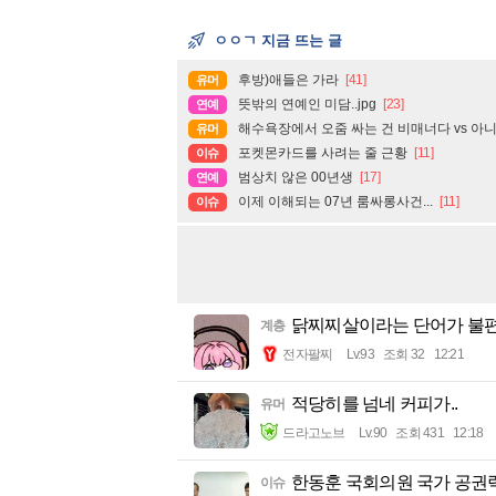
ㅇㅇㄱ 지금 뜨는 글
후방)애들은 가라
[41]
유머
뜻밖의 연예인 미담..jpg
[23]
연예
해수욕장에서 오줌 싸는 건 비매너다 vs 아
유머
포켓몬카드를 사려는 줄 근황
[11]
이슈
범상치 않은 00년생
[17]
연예
이제 이해되는 07년 룸싸롱사건...
[11]
이슈
닭찌찌살이라는 단어가 불편
계층
전자팔찌
Lv.93
조회 32
12:21
적당히를 넘네 커피가..
유머
드라고노브
Lv.90
조회 431
12:18
한동훈 국회의원 국가 공권력
이슈