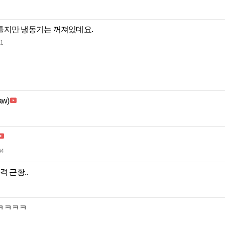
틀지만 냉동기는 꺼져있데요.
11
w)
04
격 근황..
ㅋㅋㅋㅋㅋ