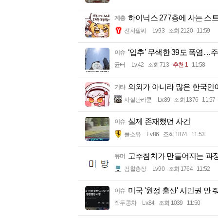
하이닉스 277층에 사는 스트
계층
전자팔찌
Lv.93
조회 2120
11:59
‘입추’ 무색한 39도 폭염…주
이슈
균터
Lv.42
조회 713
추천 1
11:58
의외가 아니라 많은 한국인
기타
사실난라쿤
Lv.89
조회 1376
11:57
실제 존재했던 사건
이슈
풀소유
Lv.86
조회 1874
11:53
고추참치가 만들어지는 과
유머
검찰총장
Lv.90
조회 1764
11:52
미국 '원정 출산' 시민권 안
이슈
작두콩차
Lv.84
조회 1039
11:50