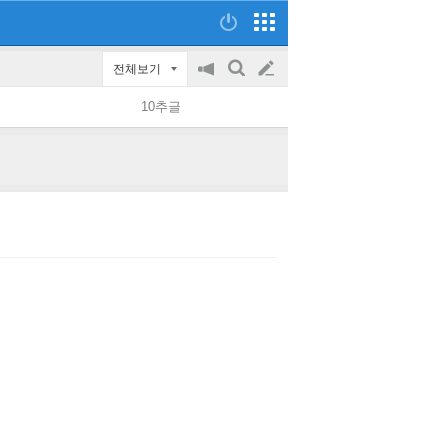
전체보기
공
검
글
지
색
10추글
on/off
쓰
기