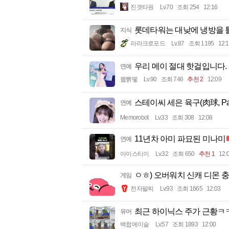
진겟타원
Lv.70
조회 254
12:16
롯데타워는 대낮에 냉방을 
지식
라라크로포드
Lv.87
조회 1195
12:
우리 메이 절대 핫걸입니다.
연예
꿻뻵뗗
Lv.90
조회 746
추천 2
12:09
스테이씨 세은 육구(肉球, Pa
연예
Memorobot
Lv.33
조회 308
12:08
11년차 아미 파묘된 미나미
연예
아이스티이
Lv.32
조회 650
추천 1
12:
ㅇㅎ) 오버워치 신캐 디몬 충
게임
전자팔찌
Lv.93
조회 1665
12:03
최근 하이닉스 주가 근황
유머
백합에이슬
Lv.57
조회 1893
12:00