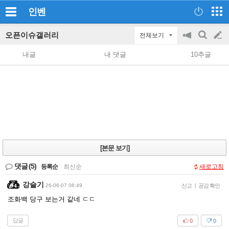
인벤
오픈이슈갤러리
전체보기
공
검
글
지
색
내글
내 댓글
10추글
on/off
쓰
기
[본문 보기]
댓글
(5)
등록순
|
최신순
새로고침
강슬기
26-06-07 06:49
신고
|
공감 확인
조화백 당구 보는거 같네 ㄷㄷ
답글
0
0