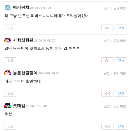
럭키펀쳐
26-06-07 07:26
신고
|
공감 확인
와 그냥 빈쿠션 리버스ㄷㄷㄷ휘내가 우찌살아있너
답글
0
0
사형집행관
26-06-07 08:56
신고
|
공감 확인
일반 당구인이 뽀록으로 많이 치는 길.ㅋㅋㅋ
답글
0
0
늠름한곰팅이
26-06-07 10:28
신고
|
공감 확인
이건 ㄷㄷㄷ 할만하네
답글
0
0
롯데검
26-06-07 17:40
신고
|
공감 확인
우왕...
답글
0
0