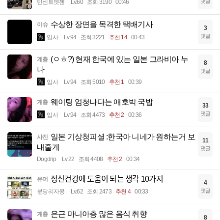
댓글
빈센트멧젠
Lv.60
조회 3190
00:46
수상한 장면을 목격한 택배기사
이슈
3
댓글
입사
Lv.94
조회 3221
추천 14
00:43
(ㅇㅎ?) 현재 한국에 있는 일본 그라비아 누
계층
8
나
댓글
입사
Lv.94
조회 5010
추천 1
00:39
웨이팅 엄청나다는 애호박 국밥
계층
33
댓글
입사
Lv.94
조회 4473
추천 2
00:36
일본 기상청피셜 :한국아 니네가 원하는거 보
사진
11
내줄게
댓글
Dogdrip
Lv.22
조회 4408
추천 2
00:34
정신건강에 도움이 되는 생각 10가지
유머
4
댓글
분당리자몽
Lv.62
조회 2473
추천 4
00:33
은근 마니아층 많은 음식 취향
계층
8