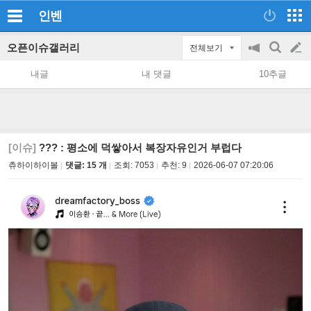
인벤
오픈이슈갤러리
전체보기
공
검
글
지
색
내글
내 댓글
10추글
on/off
쓰
기
[이슈]
??? : 평소에 덕쌓아서 복장자유인거 부럽다
츄하이하이볼
댓글: 15 개
조회:
7053
추천:
9
2026-06-07 07:20:06