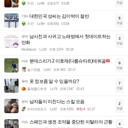
댓글
치킨
Lv.99
조회 877
03:38
대한민국 성씨는 김이박이 절반
기타
5
댓글
치킨
Lv.99
조회 881
03:34
남사친과 사귀고 노래방에서 첫데이트하는
유머
3
만화
댓글
Neuhauus
Lv.20
조회 1374
03:18
분데스리가 2 이호재(다름슈타트)데뷔골
이슈
0
댓글
슬기로움
Lv.92
조회 903
02:17
옷 정보좀 알 수 있을까요?
유머
7
댓글
돌체콜드부르
Lv.79
조회 2347
01:43
남자들이 미친다는 스킬 모음
유머
2
댓글
라라크로포드
Lv.87
조회 4252
추천 4
01:27
스페인과 솅겐 조약을 중단한 이탈리아 근황
이슈
4