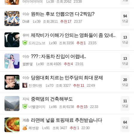
머머머머머며
Lv.38
조회 2062
23:38
원하는 후보 안뽑으면 다 2찍임?
이슈
94
댓글
Disifi
Lv.39
조회 2811
추천 17
23:37
제작비가 이해가 안되는 영화들이 좀 있네..
유머
13
댓글
드라고노브
Lv.90
조회 3356
추천 1
23:35
??? : 자동차 진입이 어렵네..
이슈
13
댓글
꿻뻵뗗
Lv.90
조회 4926
추천 4
23:01
당원대회 치르는 민주당의 최대 문제
이슈
20
댓글
진겟타원
Lv.70
조회 3327
추천 11
22:49
중력댐의 건축해부도
지식
11
댓글
너빨갱이지
Lv.86
조회 6158
추천 15
22:33
라면에 넣을 토핑재료 추천받습니다
계층
64
댓글
쾌변왕
Lv.91
조회 3427
추천 1
22:30