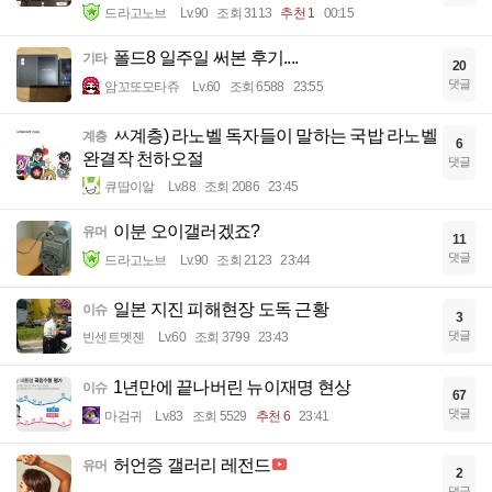
드라고노브
Lv.90
조회 3113
추천 1
00:15
폴드8 일주일 써본 후기....
기타
20
댓글
암꼬또모타쥬
Lv.60
조회 6588
23:55
ㅆ계층) 라노벨 독자들이 말하는 국밥 라노벨
계층
6
완결작 천하오절
댓글
큐땁이알
Lv.88
조회 2086
23:45
이분 오이갤러겠죠?
유머
11
댓글
드라고노브
Lv.90
조회 2123
23:44
일본 지진 피해현장 도독 근황
이슈
3
댓글
빈센트멧젠
Lv.60
조회 3799
23:43
1년만에 끝나버린 뉴이재명 현상
이슈
67
댓글
마검귀
Lv.83
조회 5529
추천 6
23:41
허언증 갤러리 레전드
유머
2
댓글