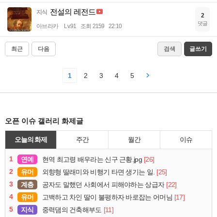
전설의 레전드
지식
2
댓글
아브라카
Lv.91
조회 2159
22:10
최근
다음
검색
글쓰기
1
2
3
4
5
오픈 이슈 갤러리 화제글
오늘의 화제
주간
월간
이슈
1
연예
[26]
현역 최고령 배우라는 신구 근황.jpg
2
유머
[25]
외향형 딸래미와 비행기 타면 생기는 일.
3
계층
[22]
공자도 말했던 사회에서 피해야하는 상급자
4
유머
[17]
고백하고 차인 딸이 불평하자 바로잡는 어머님
5
지식
[11]
중력댐의 건축해부도