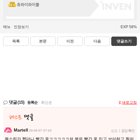
츄하이하이볼
메뉴
인장보기
EXP 58%
목록
본문
이전
다음
댓글쓰기
댓글
(15)
등록순
|
최신순
새로고침
Martell
26-06-07 07:43
신고
|
공감 확인
뭔소린가 했더니 빨간 옷ㅋㅋㅋㅋㅋ저 분은 빨간 옷 입고 브이하고 찍어