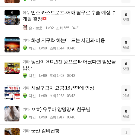
옌스 카스트로프..어깨 탈구로 수술 예정,수
이슈
0
개월 결장
댓글
슬기로움
Lv.92
조회 565
04:21
화성 지구화 하는데 드는 시간과 비용
기타
8
댓글
치킨
Lv.99
조회 1614
03:48
당신이 300년전 왕으로 태어났다면 받았을
기타
6
밥상
댓글
치킨
Lv.99
조회 1468
03:42
사설구급차 요금 13년만에 인상
기타
0
댓글
치킨
Lv.99
조회 1168
03:42
ㅇㅎ) 유투바 앙밍망씨 친구님
기타
0
댓글
치킨
Lv.99
조회 1917
03:40
군산 갈비곱창
기타
1