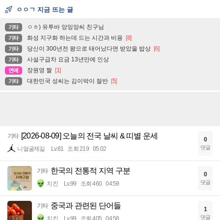
ㅇㅇㄱ 지금 뜨는 글
ㅇㅎ) 유투바 앙밍망씨 친구님
기타
화성 지구화 하는데 드는 시간과 비용
[8]
기타
당신이 300년전 왕으로 태어났다면 받았을 밥상
[6]
기타
사설구급차 요금 13년만에 인상
기타
장원영 짤
[1]
연예
대한민국 성씨는 김이박이 절반
[5]
기타
[2026-08-09] 오늘의 전국 날씨 & 띠별 운세
기타
0
댓글
니얼굴제길
Lv.81
조회 219
05:02
한국의 전통적 지역 구분
기타
0
댓글
치킨
Lv.99
조회 460
04:59
중국과 관련된 단어들
기타
1
댓글
치킨
Lv.99
조회 405
04:58