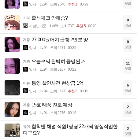
댓글
입사
Lv.94
조회 2546
추천 1
00:29
출석체크 안해슴?
기타
0
댓글
사실난라쿤
Lv.89
조회 737
추천 5
00:28
27,000원어치 곱창 2인분 양
계층
0
댓글
입사
Lv.94
조회 2271
00:25
오늘로써 완벽히 증명된 거
계층
11
댓글
입사
Lv.94
조회 3187
00:22
통영 살인사건 현상금 1억
이슈
6
댓글
입사
Lv.94
조회 3177
추천 2
00:19
15호 태풍 진로 예상
계층
2
댓글
입사
Lv.94
조회 2276
00:18
침착맨 채널 직원1명당 22개씩 영상작업한
유머
2
다구요?
댓글