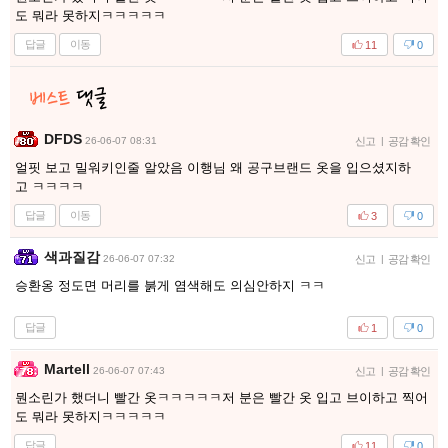
도 뭐라 못하지ㅋㅋㅋㅋㅋ
답글
이동
11
0
DFDS
26-06-07 08:31
신고
|
공감 확인
얼핏 보고 밀워키인줄 알았음 이행님 왜 공구브랜드 옷을 입으셨지하
고 ㅋㅋㅋㅋ
답글
이동
3
0
색과질감
26-06-07 07:32
신고
|
공감 확인
승환옹 정도면 머리를 붉게 염색해도 의심안하지 ㅋㅋ
답글
1
0
Martell
26-06-07 07:43
신고
|
공감 확인
뭔소린가 했더니 빨간 옷ㅋㅋㅋㅋㅋ저 분은 빨간 옷 입고 브이하고 찍어
도 뭐라 못하지ㅋㅋㅋㅋㅋ
답글
11
0