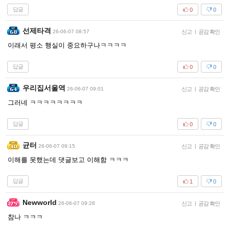
답글
0
0
선제타격
26-06-07 08:57
신고
|
공감 확인
이래서 평소 행실이 중요하구나ㅋㅋㅋㅋ
답글
0
0
우리집서울역
26-06-07 09:01
신고
|
공감 확인
그러네 ㅋㅋㅋㅋㅋㅋㅋㅋ
답글
0
0
균터
26-06-07 09:15
신고
|
공감 확인
이해를 못했는데 댓글보고 이해함 ㅋㅋㅋ
답글
1
0
Newworld
26-06-07 09:28
신고
|
공감 확인
참나 ㅋㅋㅋ