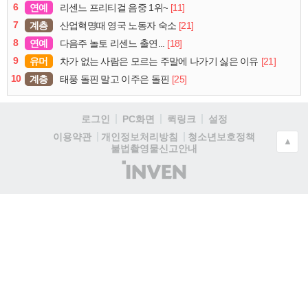
6
연예
[11]
리센느 프리티걸 음중 1위~
7
계층
[21]
산업혁명때 영국 노동자 숙소
8
연예
[18]
다음주 놀토 리센느 출연...
9
유머
[21]
차가 없는 사람은 모르는 주말에 나가기 싫은 이유
10
계층
[25]
태풍 돌핀 말고 이주은 돌핀
로그인
PC화면
퀵링크
설정
청소년보호정책
이용약관
개인정보처리방침
▲
불법촬영물신고안내
(주)
인
벤