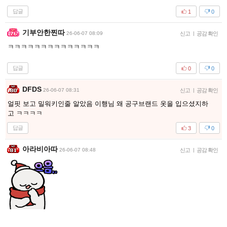
답글
1
0
기부안한찐따
26-06-07 08:09
신고
|
공감 확인
ㅋㅋㅋㅋㅋㅋㅋㅋㅋㅋㅋㅋㅋㅋ
답글
0
0
DFDS
26-06-07 08:31
신고
|
공감 확인
얼핏 보고 밀워키인줄 알았음 이행님 왜 공구브랜드 옷을 입으셨지하
고 ㅋㅋㅋㅋ
답글
3
0
아라비아따
26-06-07 08:48
신고
|
공감 확인