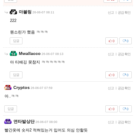
마블링
26-06-07 08:11
신고
|
공감 확인
222
뭔소린가 했음 ㅋㅋㅋ
답글
0
0
Mwallacco
26-06-07 08:13
신고
|
공감 확인
아 티배깅 못참지 ㅋㅋㅋㅋㅋㅋ
답글
0
0
Cryptos
26-06-07 07:59
신고
|
공감 확인
아..ㅋㅋ
답글
0
0
연타발상단
26-06-07 08:00
신고
|
공감 확인
빨간옷에 숫자2 적혀있는거 입어도 의심 안할듯