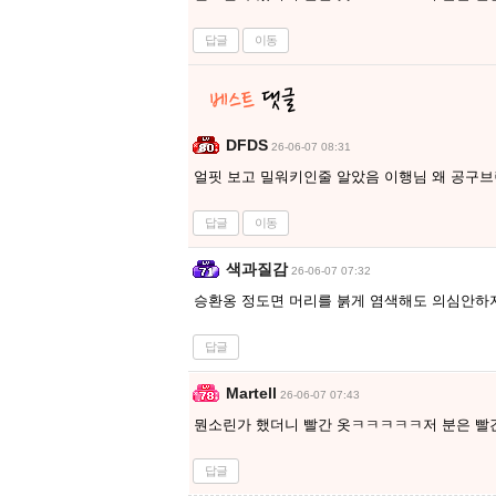
답글
이동
DFDS
26-06-07 08:31
얼핏 보고 밀워키인줄 알았음 이행님 왜 공구
답글
이동
색과질감
26-06-07 07:32
승환옹 정도면 머리를 붉게 염색해도 의심안하
답글
Martell
26-06-07 07:43
뭔소린가 했더니 빨간 옷ㅋㅋㅋㅋㅋ저 분은 빨
답글