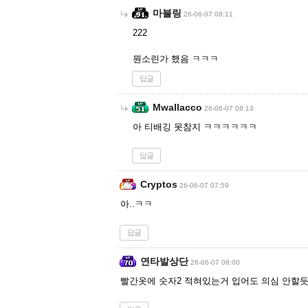
마블링
26-06-07 08:11
222
뭔소린가 했음 ㅋㅋㅋ
답글
Mwallacco
26-06-07 08:13
아 티배깅 못참지 ㅋㅋㅋㅋㅋㅋ
답글
Cryptos
26-06-07 07:59
아..ㅋㅋ
답글
연타발상단
26-06-07 08:00
빨간옷에 숫자2 적혀있는거 입어도 의심 안할