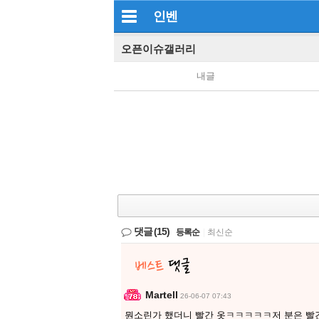
인벤
오픈이슈갤러리
내글
댓글
(15)
등록순
|
최신순
Martell
26-06-07 07:43
뭔소린가 했더니 빨간 옷ㅋㅋㅋㅋㅋ저 분은 빨