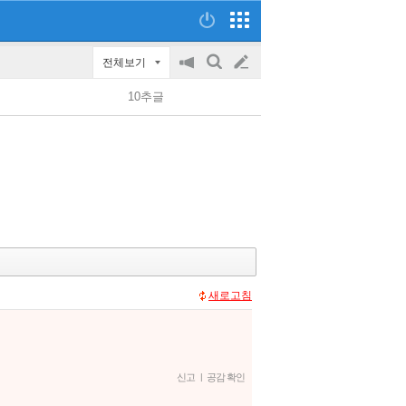
전체보기
공
검
글
지
색
10추글
on/off
쓰
기
새로고침
신고
|
공감 확인