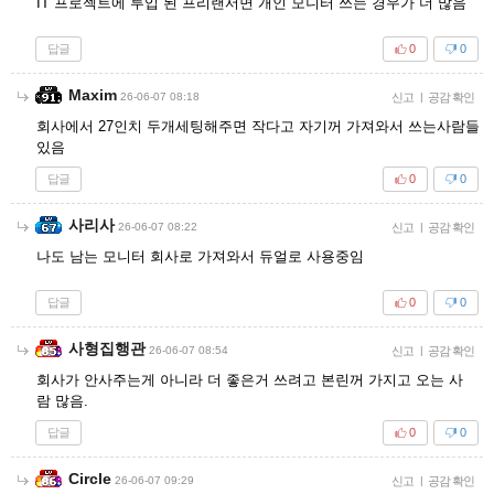
IT 프로젝트에 투입 된 프리랜서면 개인 모니터 쓰는 경우가 더 많음
답글
0
0
Maxim
26-06-07 08:18
신고
|
공감 확인
회사에서 27인치 두개세팅해주면 작다고 자기꺼 가져와서 쓰는사람들
있음
답글
0
0
사리사
26-06-07 08:22
신고
|
공감 확인
나도 남는 모니터 회사로 가져와서 듀얼로 사용중임
답글
0
0
사형집행관
26-06-07 08:54
신고
|
공감 확인
회사가 안사주는게 아니라 더 좋은거 쓰려고 본린꺼 가지고 오는 사
람 많음.
답글
0
0
Circle
26-06-07 09:29
신고
|
공감 확인