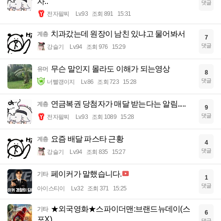
자..
댓글
전자팔찌
Lv.93
조회 891
15:31
치과갔는데 원장이 남친 있냐고 물어봐서
계층
7
댓글
강슬기
Lv.94
조회 976
15:29
무슨 말인지 몰라도 이해가 되는영상
유머
8
댓글
너빨갱이지
Lv.86
조회 723
15:28
연금복권 당첨자가 매달 받는다는 알림.....
계층
9
댓글
전자팔찌
Lv.93
조회 1089
15:28
요즘 배달 파스타 근황
계층
4
댓글
강슬기
Lv.94
조회 835
15:27
페이커가 말했습니다.
기타
1
댓글
아이스티이
Lv.32
조회 371
15:25
★외국영화★스파이더맨:브랜드뉴데이(스
기타
6
포X)
댓글