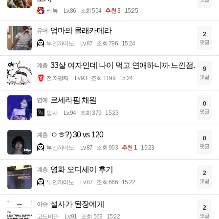
리뷰
Lv.86
조회 554
추천 3
15:25
엄마의 몰래카메라
유머
2
댓글
부엔까미노
Lv.87
조회 796
15:24
33살 여자인데 나이 먹고 연애하니까 느낀점.
계층
9
댓글
전자팔찌
Lv.93
조회 1199
15:24
르세라핌 채원
연예
0
댓글
입사
Lv.94
조회 379
15:23
ㅇㅎ?) 30 vs 120
계층
0
댓글
부엔까미노
Lv.87
조회 993
추천 1
15:23
영화 오디세이 후기
계층
2
댓글
부엔까미노
Lv.87
조회 666
15:22
설사가 된장에게
이슈
2
댓글
고도비만
Lv.91
조회 563
15:22