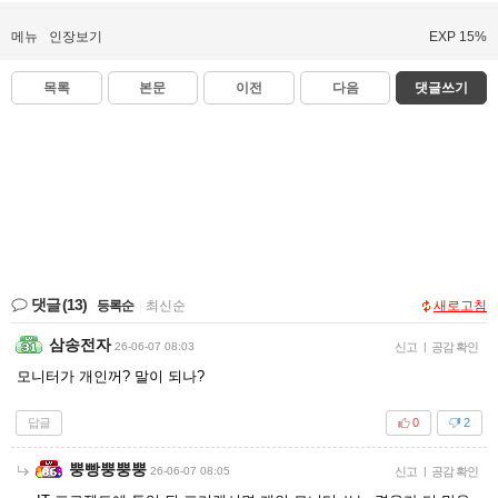
메뉴
인장보기
EXP 15%
목록
본문
이전
다음
댓글쓰기
댓글
(13)
등록순
|
최신순
새로고침
삼송전자
26-06-07 08:03
신고
|
공감 확인
모니터가 개인꺼? 말이 되나?
답글
0
2
뿡빵뿡뿡뿡
26-06-07 08:05
신고
|
공감 확인