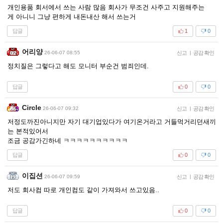
개인용품 회서에서 쓰는 사람 많음 회사가 무조건 사주고 지원해주는
게 아니니 그냥 편하게 내돈내산 해서 쓰는거
답글
1
0
어리양
26-06-07 08:55
신고
|
공감 확인
정치질은 그렇다고 해도 모니터 부순건 범죄인데.
답글
0
0
Circle
26-06-07 09:32
신고
|
공감 확인
저정도까진아니지만 자기 대기업있다가 여기온거라고 거들먹거리던새끼
는 본적있어서
조금 공감가긴하네 ㅋㅋㅋㅋㅋㅋㅋㅋㅋㅋ
답글
0
0
이집션
26-06-07 09:59
신고
|
공감 확인
저도 회사컴 따로 개인컴도 같이 가져와서 쓰고있음..
답글
0
0