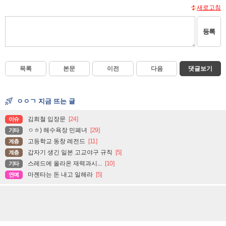
새로고침
등록
목록
본문
이전
다음
댓글보기
ㅇㅇㄱ 지금 뜨는 글
김희철 입장문
[24]
이슈
ㅇㅎ) 해수욕장 민폐녀
[29]
기타
고등학교 동창 레전드
[11]
계층
갑자기 생긴 일본 고교야구 규칙
[5]
계층
스레드에 올라온 재력과시...
[10]
기타
마젠타는 돈 내고 일해라
[5]
연예