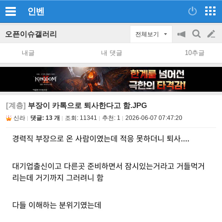
인벤
오픈이슈갤러리
전체보기
공
검
글
지
색
내글
내 댓글
10추글
on/off
쓰
기
[계층]
부장이 카톡으로 퇴사한다고 함.JPG
신라
댓글: 13 개
조회:
11341
추천:
1
2026-06-07 07:47:20