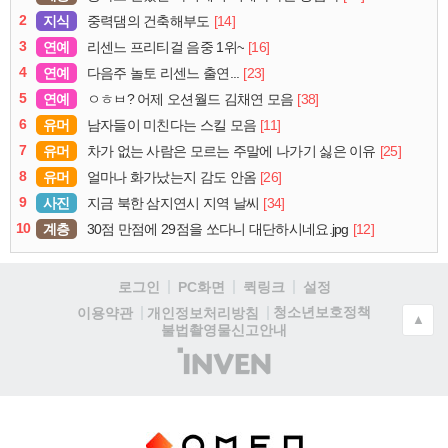
2
지식
[14]
중력댐의 건축해부도
3
연예
[16]
리센느 프리티걸 음중 1위~
4
연예
[23]
다음주 놀토 리센느 출연...
5
연예
[38]
ㅇㅎㅂ? 어제 오션월드 김채연 모음
6
유머
[11]
남자들이 미친다는 스킬 모음
7
유머
[25]
차가 없는 사람은 모르는 주말에 나가기 싫은 이유
8
유머
[26]
얼마나 화가났는지 감도 안옴
9
사진
[34]
지금 북한 삼지연시 지역 날씨
10
계층
[12]
30점 만점에 29점을 쏘다니 대단하시네요.jpg
로그인
PC화면
퀵링크
설정
청소년보호정책
이용약관
개인정보처리방침
▲
불법촬영물신고안내
(주)
인
벤