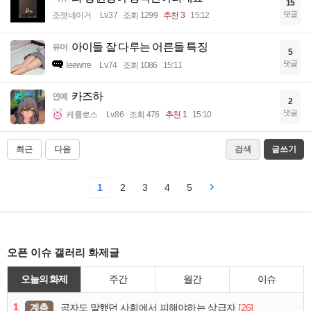
15
댓글
조졋네이거
Lv.37
조회 1299
추천 3
15:12
아이들 잘 다루는 어른들 특징
유머
5
댓글
Ieewrre
Lv.74
조회 1086
15:11
카즈하
연예
2
댓글
케를로스
Lv.86
조회 476
추천 1
15:10
최근
다음
검색
글쓰기
1
2
3
4
5
오픈 이슈 갤러리 화제글
오늘의 화제
주간
월간
이슈
1
계층
[26]
공자도 말했던 사회에서 피해야하는 상급자