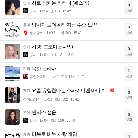
하트 삼키는 카리나 (에스파)
연예
0
댓글
입사
Lv.94
조회 3
15:45
양치기 보더콜리 지능 수준 요약.
유머
3
댓글
전자팔찌
Lv.93
조회 340
15:41
하영 (프로미스나인)
연예
0
댓글
입사
Lv.94
조회 121
15:41
북한 드라마
기타
1
댓글
휴면아이디
Lv.84
조회 198
15:41
요즘 유행한다는 스파이더맨 바디수트
계층
0
댓글
아이스티이
Lv.32
조회 192
15:41
엔믹스 설윤
연예
0
댓글
입사
Lv.94
조회 168
15:40
타블로 비누 사탕 게임
계층
4