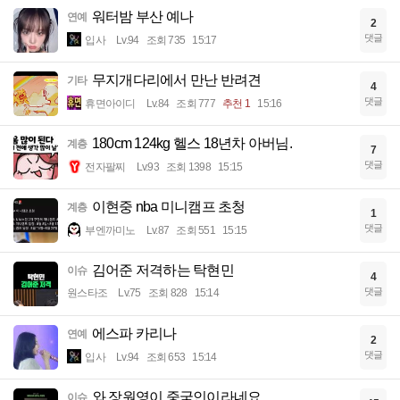
워터밤 부산 예나
연예
2
댓글
입사
Lv.94
조회 735
15:17
무지개다리에서 만난 반려견
기타
4
댓글
휴면아이디
Lv.84
조회 777
추천 1
15:16
180cm 124kg 헬스 18년차 아버님.
계층
7
댓글
전자팔찌
Lv.93
조회 1398
15:15
이현중 nba 미니캠프 초청
계층
1
댓글
부엔까미노
Lv.87
조회 551
15:15
김어준 저격하는 탁현민
이슈
4
댓글
원스타조
Lv.75
조회 828
15:14
에스파 카리나
연예
2
댓글
입사
Lv.94
조회 653
15:14
와 장원영이 중국인이라네요
이슈