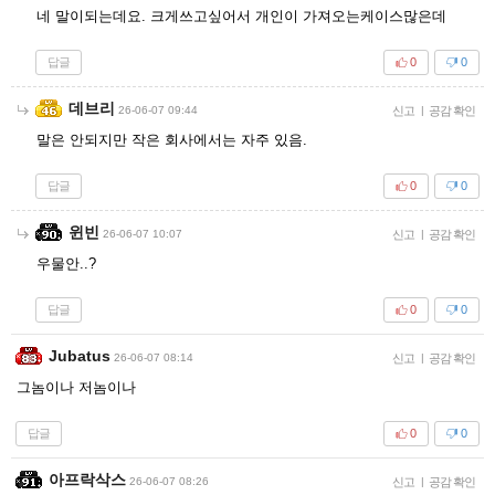
네 말이되는데요. 크게쓰고싶어서 개인이 가져오는케이스많은데
답글
0
0
데브리
26-06-07 09:44
신고
|
공감 확인
말은 안되지만 작은 회사에서는 자주 있음.
답글
0
0
윈빈
26-06-07 10:07
신고
|
공감 확인
우물안..?
답글
0
0
Jubatus
26-06-07 08:14
신고
|
공감 확인
그놈이나 저놈이나
답글
0
0
아프락삭스
26-06-07 08:26
신고
|
공감 확인