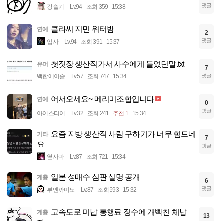
댓글
강슬기
Lv.94
조회 359
15:38
클라씨 지민 워터밤
연예
2
댓글
입사
Lv.94
조회 391
15:37
첫짓장 생산직가서 사수에게 들었던말.txt
유머
7
댓글
백합에이슬
Lv.57
조회 747
15:34
어서오세요~ 메리미조합입니다
연예
0
댓글
아이스티이
Lv.32
조회 241
추천 1
15:34
요즘 지방 생산직 사람 구하기가 너무 힘드네
기타
7
요
댓글
옆사마
Lv.87
조회 721
15:34
일본 성매수 심판 실명 공개
계층
6
댓글
부엔까미노
Lv.87
조회 693
15:32
고속도로 미납 통행료 징수에 개빡친 체납
계층
13