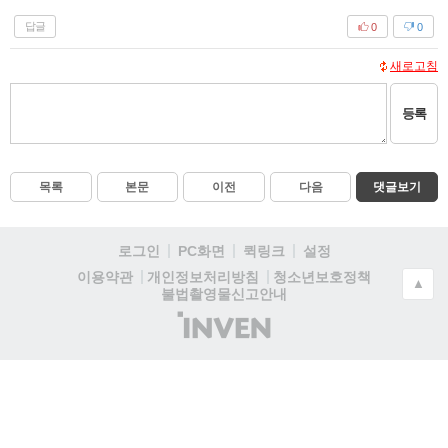
답글
0
0
새로고침
등록
목록
본문
이전
다음
댓글보기
로그인
PC화면
퀵링크
설정
청소년보호정책
이용약관
개인정보처리방침
▲
불법촬영물신고안내
(주)
인
벤