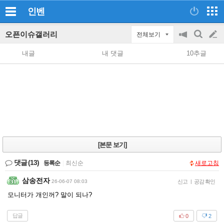
인벤
오픈이슈갤러리
전체보기
공
검
글
지
색
내글
내 댓글
10추글
on/off
쓰
기
[본문 보기]
댓글
(13)
등록순
|
최신순
새로고침
삼송전자
26-06-07 08:03
신고
|
공감 확인
모니터가 개인꺼? 말이 되나?
답글
0
2