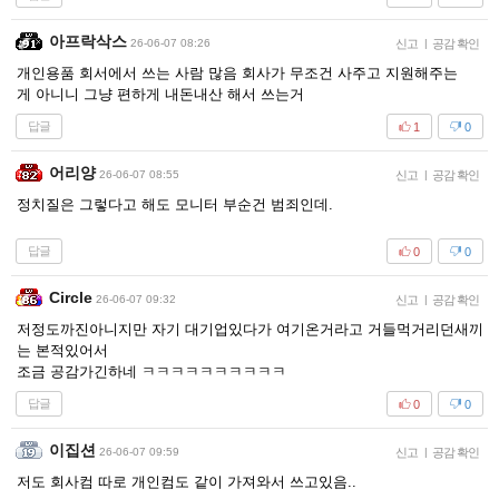
아프락삭스
26-06-07 08:26
신고
|
공감 확인
개인용품 회서에서 쓰는 사람 많음 회사가 무조건 사주고 지원해주는
게 아니니 그냥 편하게 내돈내산 해서 쓰는거
답글
1
0
어리양
26-06-07 08:55
신고
|
공감 확인
정치질은 그렇다고 해도 모니터 부순건 범죄인데.
답글
0
0
Circle
26-06-07 09:32
신고
|
공감 확인
저정도까진아니지만 자기 대기업있다가 여기온거라고 거들먹거리던새끼
는 본적있어서
조금 공감가긴하네 ㅋㅋㅋㅋㅋㅋㅋㅋㅋㅋ
답글
0
0
이집션
26-06-07 09:59
신고
|
공감 확인
저도 회사컴 따로 개인컴도 같이 가져와서 쓰고있음..