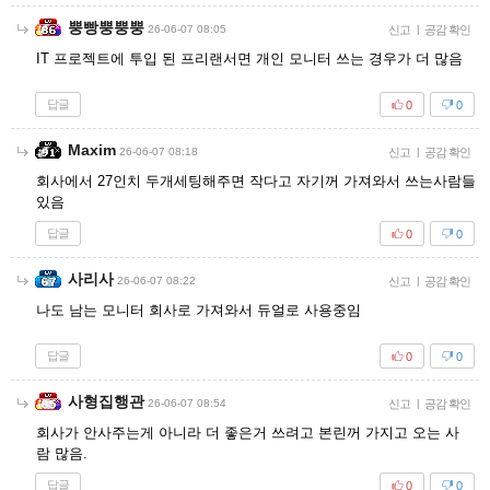
뿡빵뿡뿡뿡
26-06-07 08:05
신고
|
공감 확인
IT 프로젝트에 투입 된 프리랜서면 개인 모니터 쓰는 경우가 더 많음
답글
0
0
Maxim
26-06-07 08:18
신고
|
공감 확인
회사에서 27인치 두개세팅해주면 작다고 자기꺼 가져와서 쓰는사람들
있음
답글
0
0
사리사
26-06-07 08:22
신고
|
공감 확인
나도 남는 모니터 회사로 가져와서 듀얼로 사용중임
답글
0
0
사형집행관
26-06-07 08:54
신고
|
공감 확인
회사가 안사주는게 아니라 더 좋은거 쓰려고 본린꺼 가지고 오는 사
람 많음.
답글
0
0