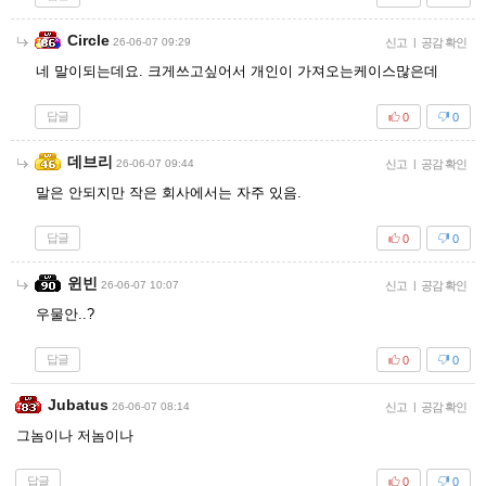
Circle
26-06-07 09:29
신고
|
공감 확인
네 말이되는데요. 크게쓰고싶어서 개인이 가져오는케이스많은데
답글
0
0
데브리
26-06-07 09:44
신고
|
공감 확인
말은 안되지만 작은 회사에서는 자주 있음.
답글
0
0
윈빈
26-06-07 10:07
신고
|
공감 확인
우물안..?
답글
0
0
Jubatus
26-06-07 08:14
신고
|
공감 확인
그놈이나 저놈이나
답글
0
0