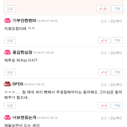
답글
12
0
기부안한찐따
26-06-07 08:09
신고
|
공감 확인
지원요청이래 ㅋㅋ
답글
0
0
용감한심장
26-06-07 08:09
신고
|
공감 확인
재투표 하자는거지?
답글
0
0
DFDS
26-06-07 08:10
신고
|
공감 확인
ㅇㅅㅇ..... 참 쟤네 속이 뻔해서 주권침해까지는 동의해도 그이상은 동의
해주기 힘드네..
답글
0
0
너보면짖는개
26-06-07 08:10
신고
|
공감 확인
쟤들보면서 드는 생각