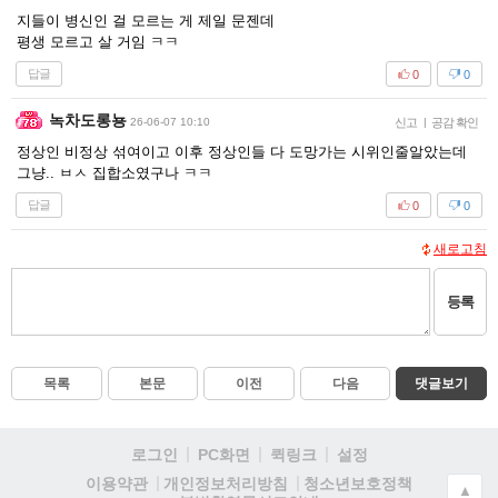
지들이 병신인 걸 모르는 게 제일 문젠데
평생 모르고 살 거임 ㅋㅋ
답글
0
0
녹차도롱뇽
26-06-07 10:10
신고
|
공감 확인
정상인 비정상 섞여이고 이후 정상인들 다 도망가는 시위인줄알았는데
그냥.. ㅂㅅ 집합소였구나 ㅋㅋ
답글
0
0
새로고침
등록
목록
본문
이전
다음
댓글보기
로그인
PC화면
퀵링크
설정
청소년보호정책
이용약관
개인정보처리방침
▲