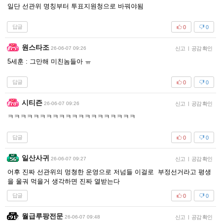
일단 선관위 명칭부터 투표지원청으로 바꿔야됨
답글
0
0
원스타조
26-06-07 09:26
신고
|
공감 확인
5세훈 : 그만해 미친놈들아 ㅠ
답글
0
0
시티즌
26-06-07 09:26
신고
|
공감 확인
ㅋㅋㅋㅋㅋㅋㅋㅋㅋㅋㅋㅋㅋㅋㅋㅋㅋㅋㅋㅋ
답글
0
0
일산사귀
26-06-07 09:27
신고
|
공감 확인
어후 진짜 선관위의 멍쳥한 운영으로 저넘들 이걸로 부정선거라고 평생
을 울궈 먹을거 생각하면 진짜 열받는다
답글
0
0
월급루팡전문
26-06-07 09:48
신고
|
공감 확인