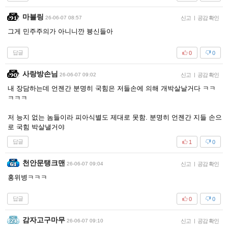
마블링
26-06-07 08:57
신고
|
공감 확인
그게 민주주의가 아니니깐 븅신들아
답글
0
0
사랑방손님
26-06-07 09:02
신고
|
공감 확인
내 장담하는데 언젠간 분명히 국힘은 저들손에 의해 개박살날거다 ㅋㅋ
ㅋㅋㅋ
저 능지 없는 놈들이라 피아식별도 제대로 못함. 분명히 언젠간 지들 손으
로 국힘 박살낼거야
답글
1
0
천안문탱크맨
26-06-07 09:04
신고
|
공감 확인
홍위병ㅋㅋㅋ
답글
0
0
감자고구마무
26-06-07 09:10
신고
|
공감 확인