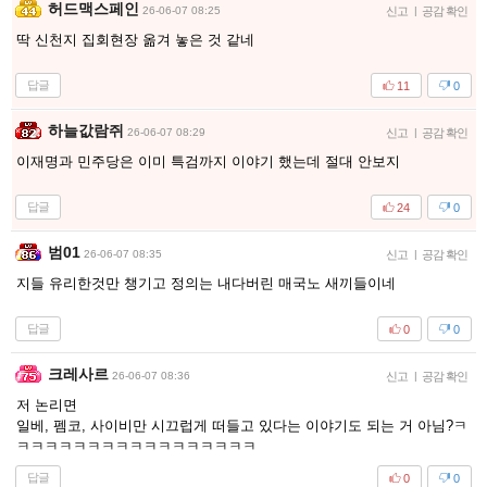
허드맥스페인
26-06-07 08:25
신고
|
공감 확인
딱 신천지 집회현장 옮겨 놓은 것 같네
답글
11
0
하늘값람쥐
26-06-07 08:29
신고
|
공감 확인
이재명과 민주당은 이미 특검까지 이야기 했는데 절대 안보지
답글
24
0
범01
26-06-07 08:35
신고
|
공감 확인
지들 유리한것만 챙기고 정의는 내다버린 매국노 새끼들이네
답글
0
0
크레사르
26-06-07 08:36
신고
|
공감 확인
저 논리면
일베, 펨코, 사이비만 시끄럽게 떠들고 있다는 이야기도 되는 거 아님?ㅋ
ㅋㅋㅋㅋㅋㅋㅋㅋㅋㅋㅋㅋㅋㅋㅋㅋㅋ
답글
0
0