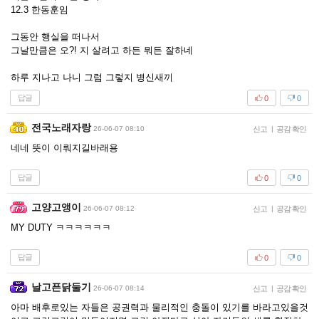
12.3 한동훈임
그동안 행실을 떠나서
그날만큼은 오?! 지 살려고 하든 뭐든 잘하네
하루 지나고 나니 그럼 그렇지 병신새끼
답글
0
0
전국노래자랑
26-06-07 08:10
신고
|
공감 확인
네네 뜻이 이뤄지길바래용
답글
0
0
고양고앵이
26-06-07 08:12
신고
|
공감 확인
MY DUTY ㅋㅋㅋㅋㅋㅋ
답글
0
0
날고픈닭둘기
26-06-07 08:14
신고
|
공감 확인
아마 배후로있는 자들은 공권력과 물리적인 충돌이 있기를 바라고있을것