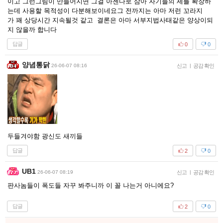
이고 그런그림이 만들어지면 그걸 아젠다로 삼아 자기들의 세를 확장하
는데 사용할 목적성이 다분해보이네요그 전까지는 아마 저런 꼬라지
가 꽤 상당시간 지속될것 같고 결론은 아마 서부지법사태같은 양상이되
지 않을까 합니다
답글
0
0
양념통닭
26-06-07 08:16
신고
|
공감 확인
두들겨야함 광신도 새끼들
답글
2
0
UB1
26-06-07 08:19
신고
|
공감 확인
판사놈들이 폭도들 자꾸 봐주니까 이 꼴 나는거 아니에요?
답글
2
0