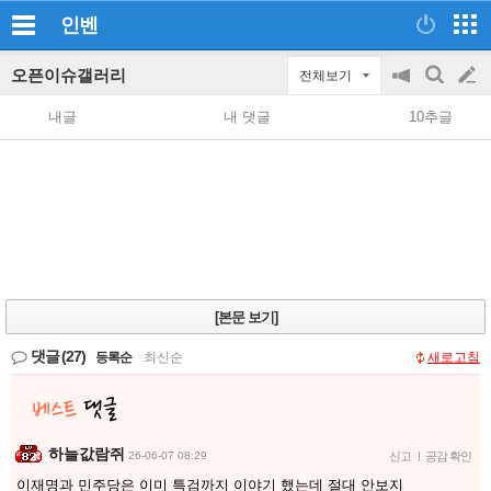
인벤
오픈이슈갤러리
전체보기
공
검
글
지
색
내글
내 댓글
10추글
on/off
쓰
기
[본문 보기]
댓글
(27)
등록순
|
최신순
새로고침
하늘값람쥐
26-06-07 08:29
신고
|
공감 확인
이재명과 민주당은 이미 특검까지 이야기 했는데 절대 안보지