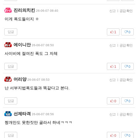
진리의치킨
26-06-07 08:40
신고
|
공감 확인
이게 폭도들이지 ㅎ
답글
1
0
에이니안
26-06-07 08:50
신고
|
공감 확인
사이비에 절여진 폭도 그 자체
답글
1
0
어리양
26-06-07 08:53
신고
|
공감 확인
난 서부지법폭도들과 똑같다고 본다.
답글
0
0
선제타격
26-06-07 08:56
신고
|
공감 확인
짱개만도 못한짓만 골라서 하네ㅋㅋㅋ
답글
0
0