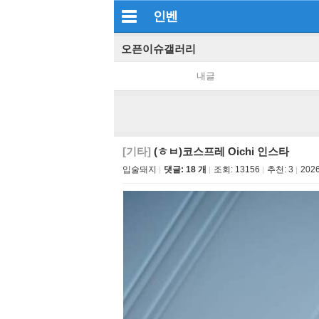
인벤
오픈이슈갤러리
내글
[기타]
(ㅎㅂ)코스프레 Oichi 인스타
입술돼지
댓글: 18 개
조회:
13156
추천:
3
2026