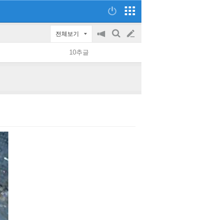
전체보기
공
검
글
지
색
10추글
on/off
쓰
기