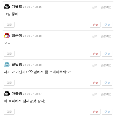
디월트
26-06-07 08:45
신고
|
공감 확인
그림 좋네
답글
0
0
해군이
26-06-07 08:48
신고
|
공감 확인
ㅇㄷ
답글
0
0
끝났엉
26-06-07 08:48
신고
|
공감 확인
저기 vr 아닌가요?? 밑에서 좀 보게해주세뇨~
답글
0
0
마블링
26-06-07 08:57
신고
|
공감 확인
왜 쇼파에서 냄새날것 같지;
답글
0
0