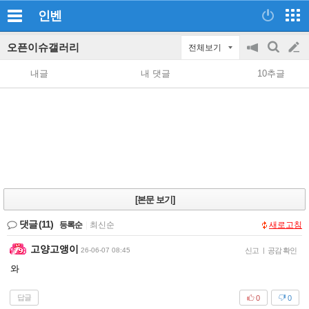
인벤
오픈이슈갤러리
전체보기
공
검
글
지
색
내글
내 댓글
10추글
on/off
쓰
기
[본문 보기]
댓글
(11)
등록순
|
최신순
새로고침
고양고앵이
26-06-07 08:45
신고
|
공감 확인
와
답글
0
0