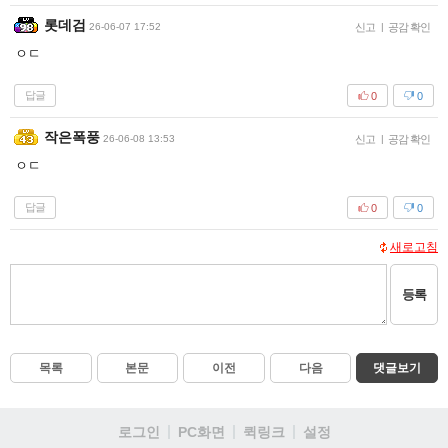
롯데검
26-06-07 17:52
신고
|
공감 확인
ㅇㄷ
답글
0
0
작은폭풍
26-06-08 13:53
신고
|
공감 확인
ㅇㄷ
답글
0
0
새로고침
등록
목록
본문
이전
다음
댓글보기
로그인
PC화면
퀵링크
설정