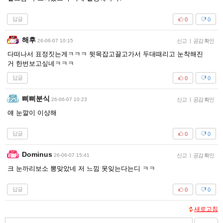
답글
0
0
해후
26-06-07 10:15
신고
|
공감 확인
다떠나서 표정짓는게ㅋㅋㅋ 뒷목잡고끌고가서 두대때리고 눈착해진
거 한번보고싶네ㅋㅋㅋ
답글
0
0
삐삐분식
26-06-07 10:23
신고
|
공감 확인
얘 눈깔이 이상해
답글
0
0
Dominus
26-06-07 15:41
신고
|
공감 확인
크 눈까리보소 뽕맞았네 저 느낌 못잊는다는디 ㅋㅋ
답글
0
0
새로고침