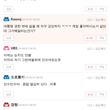
답글
0
0
Kwonj
26-06-07 09:03
신고
|
공감 확인
대통령 권한 밖에 일을 왜 자꾸 강요하지 ㅋㅋㅋ 계엄 좋아하시는거 같던
데 그거해달라는건가?
답글
22
0
UB1
26-06-07 09:03
신고
|
공감 확인
이제는 눈치도 안봄
어차피 저기 그런애들밖에 안모여있는듯
답글
0
0
도로롱키
26-06-07 09:03
신고
|
공감 확인
민수민수야...증말 열심히 산다...어휴
답글
0
0
장량
26-06-07 09:04
신고
|
공감 확인