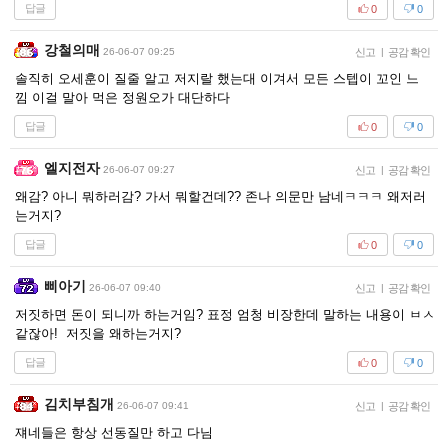
답글
0
0
강철의매
26-06-07 09:25
신고
|
공감 확인
솔직히 오세훈이 질줄 알고 저지랄 했는대 이겨서 모든 스텝이 꼬인 느
낌 이걸 말아 먹은 정원오가 대단하다
답글
0
0
엘지전자
26-06-07 09:27
신고
|
공감 확인
왜감? 아니 뭐하러감? 가서 뭐할건데?? 존나 의문만 남네ㅋㅋㅋ 왜저러
는거지?
답글
0
0
삐아기
26-06-07 09:40
신고
|
공감 확인
저짓하면 돈이 되니까 하는거임? 표정 엄청 비장한데 말하는 내용이 ㅂㅅ
같잖아! 저짓을 왜하는거지?
답글
0
0
김치부침개
26-06-07 09:41
신고
|
공감 확인
쟤네들은 항상 선동질만 하고 다님