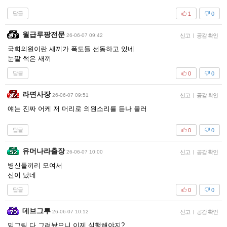
답글
1
0
월급루팡전문
26-06-07 09:42
신고
|
공감 확인
국회의원이란 새끼가 폭도들 선동하고 있네
눈깔 썩은 새끼
답글
0
0
라면사장
26-06-07 09:51
신고
|
공감 확인
얘는 진짜 어케 저 머리로 의원소리를 듣나 몰러
답글
0
0
유머나라출장
26-06-07 10:00
신고
|
공감 확인
병신들끼리 모여서
신이 났네
답글
0
0
데브그루
26-06-07 10:12
신고
|
공감 확인
밑그림 다 그려놨으니 이제 실행해야지?