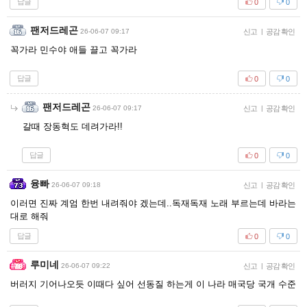
답글
0
0
팬저드레곤
26-06-07 09:17
신고
|
공감 확인
꼭가라 민수야 애들 끌고 꼭가라
답글
0
0
팬저드레곤
26-06-07 09:17
신고
|
공감 확인
갈때 장동혁도 데려가라!!
답글
0
0
융빠
26-06-07 09:18
신고
|
공감 확인
이러면 진짜 계엄 한번 내려줘야 겠는데..독재독재 노래 부르는데 바라는
대로 해줘
답글
0
0
루미네
26-06-07 09:22
신고
|
공감 확인
버러지 기어나오듯 이때다 싶어 선동질 하는게 이 나라 매국당 국개 수준