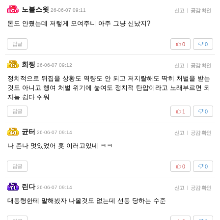
노블스윗
26-06-07 09:11
신고
|
공감 확인
돈도 안줬는데 저렇게 모여주니 아주 그냥 신났지?
답글
0
0
희찡
26-06-07 09:12
신고
|
공감 확인
정치적으로 뒤집을 상황도 역량도 안 되고 저지랄해도 딱히 처벌을 받는
것도 아니고 행여 처벌 위기에 놓여도 정치적 탄압이라고 노래부르면 되
자늠 쉽다 쉬워
답글
1
0
균터
26-06-07 09:14
신고
|
공감 확인
나 존나 멋있었어 훗 이러고있네 ㅋㅋ
답글
0
0
린다
26-06-07 09:14
신고
|
공감 확인
대통령한테 말해봤자 나올것도 없는데 선동 당하는 수준