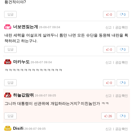
황건적이야?
답글
0
0
너보면짖는개
26-06-07 09:04
신고
|
공감 확인
내란 세력을 어설프게 살려두니 틈만 나면 모든 슈단을 동원해 내란을 획
책하려고 하는구나.
답글
0
0
마카누도
26-06-07 09:04
신고
|
공감 확인
ㅋㅋㅋㅋㅋㅋㅋㅋㅋㅋㅋㅋㅋㅋㅋ
답글
0
0
하늘값람쥐
26-06-07 09:05
신고
|
공감 확인
그니까 대통령이 선관위에 개입하라는거지? 미친놈인가 ㅋㅋ
답글
26
0
Disifi
26-06-07 09:05
신고
|
공감 확인