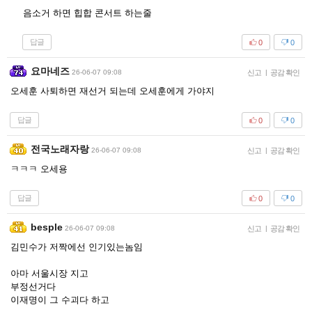
음소거 하면 힙합 콘서트 하는줄
답글
0
0
요마네즈
26-06-07 09:08
신고
|
공감 확인
오세훈 사퇴하면 재선거 되는데 오세훈에게 가야지
답글
0
0
전국노래자랑
26-06-07 09:08
신고
|
공감 확인
ㅋㅋㅋ 오세용
답글
0
0
besple
26-06-07 09:08
신고
|
공감 확인
김민수가 저짝에선 인기있는놈임
아마 서울시장 지고
부정선거다
이재명이 그 수괴다 하고