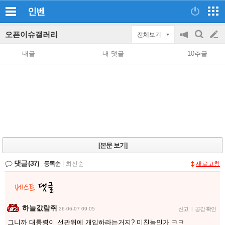
인벤
오픈이슈갤러리
전체보기
공
검
글
지
색
내글
내 댓글
10추글
on/off
쓰
기
[본문 보기]
댓글
(37)
등록순
|
최신순
새로고침
하늘값람쥐
26-06-07 09:05
신고
|
공감 확인
그니까 대통령이 선관위에 개입하라는거지? 미친놈인가 ㅋㅋ