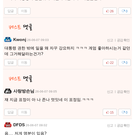
답글
이동
26
0
Kwonj
26-06-07 09:03
신고
|
공감 확인
대통령 권한 밖에 일을 왜 자꾸 강요하지 ㅋㅋㅋ 계엄 좋아하시는거 같던
데 그거해달라는건가?
답글
이동
22
0
사랑방손님
26-06-07 09:05
신고
|
공감 확인
쟤 지금 표정이 아 나 존나 멋잇네 이 표정임.ㅋㅋㅋ
답글
이동
15
0
DFDS
26-06-07 09:02
신고
|
공감 확인
음.... 저게 명분이 있음?