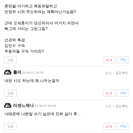
혼란을 야기하고 폭동유발하고
반정부 시위 주도하려는 계획아닌가싶음!!
근데 오세훈이가 당선되어서 어거지 피면서
삐그덕 거리는 그런그림?
선관위 특검
김민수 구속
주동자들 구속 가야죠!!
답글
4
0
룰러
26-06-07 09:08
신고
|
공감 확인
내란 시도 하는데 왜 나두는걸까
답글
0
0
리센느제나
26-06-07 09:09
신고
|
공감 확인
닉때문에 나쁜말 쓰기 싫은데 진짜 싫다 후...
답글
0
0