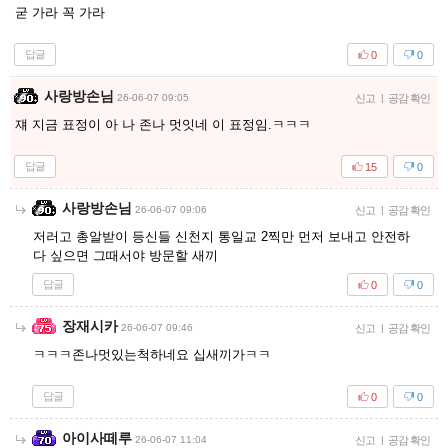
굳 가라 꼭 가라
답글
0
0
사랑방손님
26-06-07 09:05
신고
|
공감 확인
쟤 지금 표정이 아 나 존나 멋잇네 이 표정임.ㅋㅋㅋ
답글
15
0
사랑방손님
26-06-07 09:06
신고
|
공감 확인
저러고 총알받이 등신들 신천지 통일교 2찍만 먼저 보내고 안전하
다 싶으면 그때서야 방문할 새끼
답글
0
0
장재시카
26-06-07 09:46
신고
|
공감 확인
ㅋㅋㅋ존나멋있는척하네요 십새끼가ㅋㅋ
답글
0
0
아이사떼루
26-06-07 11:04
신고
|
공감 확인