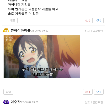
마이너한 게임들
뉴비 반기는건 다중접속 게임들 이고
솔로 게임들은 더 깊음
답글
0
0
츄하이하이볼
26-06-07 09:22
신고
|
공감 확인
답글
1
0
여수갓
26-06-07 09:25
신고
|
공감 확인