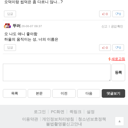
오덕이랑 씹덕은 좀 다르니 않나...?
답글
0
0
뚜러
26-06-07 09:37
신고
|
공감 확인
오 나도 애니 좋아함
하울의 움직이는 성, 너의 이름은
답글
0
0
새로고침
등록
목록
본문
이전
다음
댓글보기
로그인
PC화면
퀵링크
설정
청소년보호정책
이용약관
개인정보처리방침
▲
불법촬영물신고안내