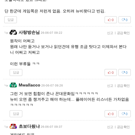
단 한군데 게임쪽은 저런게 없음. 오히려 뉴비왓다고 반김.
답글
0
0
사랑방손님
26-06-07 09:22
신고
|
공감 확인
원작이 어쩌고
원래 나만 듣거나 보거나 읽던건데 유행 조금 탓다고 이제와서 본다
니 어쩌고 저쩌고
이런 부류들 ㅋㅋ
답글
0
0
Mwallacco
26-06-07 09:26
신고
|
공감 확인
그런 거 보면 힙합이 존나 꼰대문화임ㅋㅋㅋㅋㅋㅋ
뉴비 오면 좀 챙겨주고 해야 하는데... 플레이어든 리스너든 가차없음
ㅋㅋㅋㅋㅋㅋ
답글
0
0
초보다됬냐
26-06-07 09:37
신고
|
공감 확인
게임에도 있음