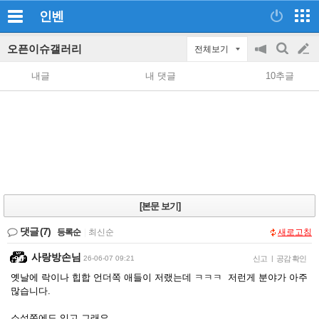
인벤
오픈이슈갤러리
전체보기
공
검
글
지
색
내글
내 댓글
10추글
on/off
쓰
기
[본문 보기]
댓글
(7)
등록순
|
최신순
새로고침
사랑방손님
26-06-07 09:21
신고
|
공감 확인
옛날에 락이나 힙합 언더쪽 애들이 저랬는데 ㅋㅋㅋ 저런게 분야가 아주
많습니다.
소설쪽에도 있고 그래요.