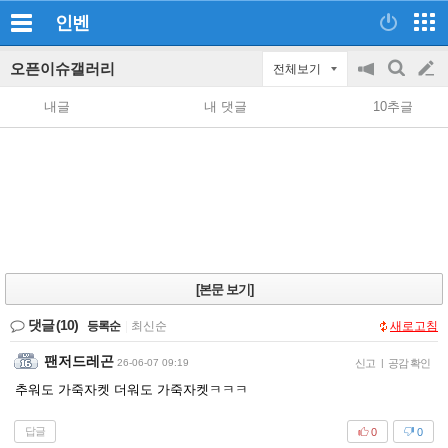
인벤
오픈이슈갤러리
전체보기
공
검
글
지
색
내글
내 댓글
10추글
on/off
쓰
기
[본문 보기]
댓글
(10)
등록순
|
최신순
새로고침
팬저드레곤
26-06-07 09:19
신고
|
공감 확인
추워도 가죽자켓 더워도 가죽자켓ㅋㅋㅋ
답글
0
0