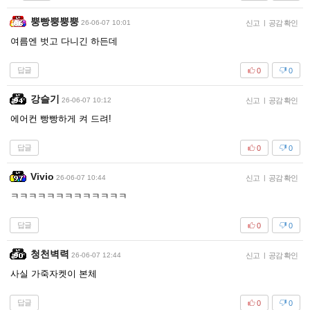
뿡빵뿡뿡뿡
26-06-07 10:01
신고
|
공감 확인
여름엔 벗고 다니긴 하든데
답글
0
0
강슬기
26-06-07 10:12
신고
|
공감 확인
에어컨 빵빵하게 켜 드려!
답글
0
0
Vivio
26-06-07 10:44
신고
|
공감 확인
ㅋㅋㅋㅋㅋㅋㅋㅋㅋㅋㅋㅋㅋ
답글
0
0
청천벽력
26-06-07 12:44
신고
|
공감 확인
사실 가죽자켓이 본체
답글
0
0