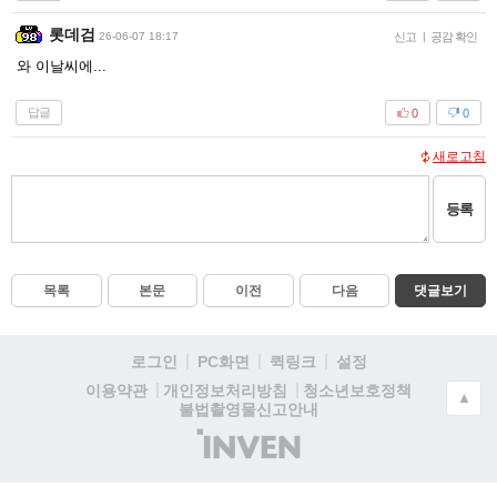
롯데검
26-06-07 18:17
신고
|
공감 확인
와 이날씨에...
답글
0
0
새로고침
등록
목록
본문
이전
다음
댓글보기
로그인
PC화면
퀵링크
설정
청소년보호정책
이용약관
개인정보처리방침
▲
불법촬영물신고안내
(주)
인
벤