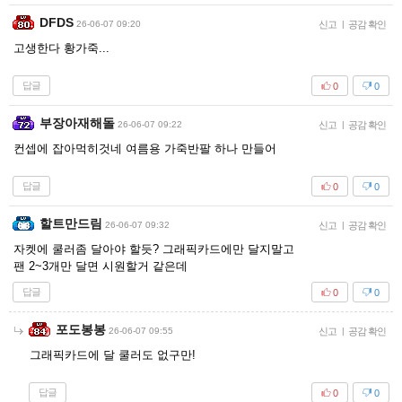
DFDS
26-06-07 09:20
신고
|
공감 확인
고생한다 황가죽...
답글
0
0
부장아재해돌
26-06-07 09:22
신고
|
공감 확인
컨셉에 잡아먹히것네 여름용 가죽반팔 하나 만들어
답글
0
0
할트만드림
26-06-07 09:32
신고
|
공감 확인
자켓에 쿨러좀 달아야 할듯? 그래픽카드에만 달지말고
팬 2~3개만 달면 시원할거 같은데
답글
0
0
포도봉봉
26-06-07 09:55
신고
|
공감 확인
그래픽카드에 달 쿨러도 없구만!
답글
0
0