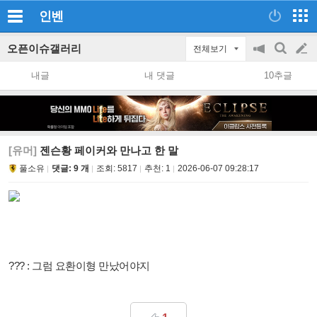
인벤
오픈이슈갤러리
전체보기
공
검
글
지
색
내글
내 댓글
10추글
on/off
쓰
기
[유머]
젠슨황 페이커와 만나고 한 말
풀소유
댓글: 9 개
조회:
5817
추천:
1
2026-06-07 09:28:17
??? : 그럼 요환이형 만났어야지