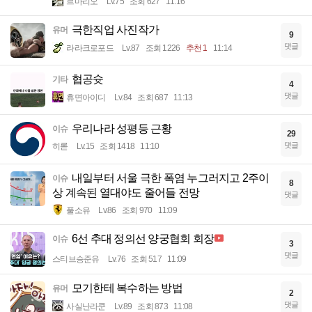
르마리오
Lv.75
조회 627
11:16
극한직업 사진작가
유머
9
댓글
라라크로포드
Lv.87
조회 1226
추천 1
11:14
협공슛
기타
4
댓글
휴면아이디
Lv.84
조회 687
11:13
우리나라 성평등 근황
이슈
29
댓글
히롣
Lv.15
조회 1418
11:10
내일부터 서울 극한 폭염 누그러지고 2주이
이슈
8
상 계속된 열대야도 줄어들 전망
댓글
풀소유
Lv.86
조회 970
11:09
6선 추대 정의선 양궁협회 회장
이슈
3
댓글
스티브승준유
Lv.76
조회 517
11:09
모기한테 복수하는 방법
유머
2
댓글
사실난라쿤
Lv.89
조회 873
11:08