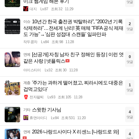
이크 웹게임 해본 후기
댓글
대지
Lv.87
조회 32
11:29
10년간 한국 출전권 박탈하라”, "2002년 기록
이슈
2
삭제하라"…전세계 난리! 英 매체 "FIFA 공식 제재
댓글
도 가능"→'심판 성접대 스캔들' 일파만파
작두콩차
Lv.84
조회 98
11:28
[선공개] 자칭 남자 친구 정해인 등장 | 이런 엿
연예
0
같은 사랑 | 넷플릭스
댓글
아이스티이
Lv.32
조회 30
11:28
'주가는 과하게 떨어졌고, 찌라시에도 대중은
계층
1
겁먹고있다'
댓글
전자팔찌
Lv.93
조회 105
11:28
스윗한 기사님
기타
4
댓글
휴면아이디
Lv.84
조회 531
11:20
2026 나랑드사이다 X 리센느 [나랑드로 와]
연예
4