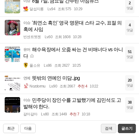
8월 7일, 금요일 간추린 아침뉴스
이슈
2
댓글
달섭지롱
Lv.94
조회 575
10:29
'최연소 흑인' 영국 명문대 스타 교수, 표절 의
이슈
4
혹에 사임
댓글
빈센트멧젠
Lv.60
조회 1608
10:28
해수욕장에서 오줌 싸는 건 비매너다 vs 아니
유머
51
다
댓글
풀소유
Lv.86
조회 2627
10:25
뜻밖의 연예인 미담..jpg
연예
20
댓글
Nozdormu
Lv.90
조회 2667
추천 4
10:22
민주당이 장인수를 고발했기에 김민석도 고
이슈
38
발해야 한다.
댓글
갈마갈마
Lv.80
조회 1449
추천 7
10:18
최근
다음
검색
글쓰기