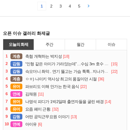
1
2
3
4
5
오픈 이슈 갤러리 화제글
오늘의 화제
주간
월간
이슈
1
계층
[18]
축협 개혁하는 박지성
2
감동
[15]
“인형 같은 아이가 가라앉는데”…수심 3m 호수 뛰어든 60대 의인
3
감동
[22]
슥오더니 촤악.. 연기 뚫고는 가슴 툭툭.. 지나가던 아재의 정체
4
계층
[36]
ㅇㅎ) 나이키 역사상 최고의 품질이던 시절
5
유머
[22]
파브리도 이해 안가는 한국 음식
6
연예
[11]
김채원
7
유머
[14]
나영석 피디가 1박2일때 출연자들을 굴린 배경
8
유머
[32]
요즘 폐미 근황.
9
감동
[13]
어떤 공익근무요원 이야기
10
연예
[6]
아이유