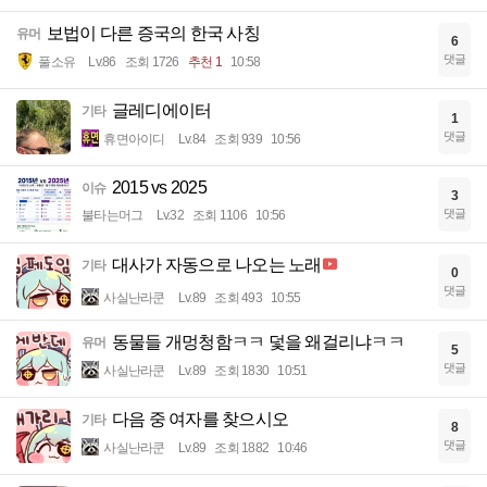
보법이 다른 증국의 한국 사칭
유머
6
댓글
풀소유
Lv.86
조회 1726
추천 1
10:58
글레디에이터
기타
1
댓글
휴면아이디
Lv.84
조회 939
10:56
2015 vs 2025
이슈
3
댓글
불타는머그
Lv.32
조회 1106
10:56
대사가 자동으로 나오는 노래
기타
0
댓글
사실난라쿤
Lv.89
조회 493
10:55
동물들 개멍청함ㅋㅋ 덫을 왜걸리냐ㅋㅋ
유머
5
댓글
사실난라쿤
Lv.89
조회 1830
10:51
다음 중 여자를 찾으시오
기타
8
댓글
사실난라쿤
Lv.89
조회 1882
10:46