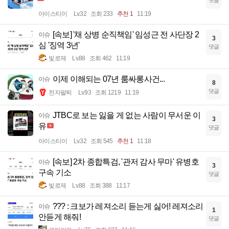
댓글
아이스티이
Lv.32
조회 233
추천 1
11:19
[속보] '채 상병 순직책임' 임성근 전 사단장 2
이슈
3
심 '징역 3년'
댓글
빛로제
Lv.88
조회 462
11:19
이제 이해되는 07년 룸싸롱사건...
이슈
8
댓글
전자팔찌
Lv.93
조회 1219
11:19
JTBC로 보는 잃을 게 없는 사람이 무서운 이
이슈
3
유
댓글
아이스티이
Lv.32
조회 545
추천 1
11:18
[속보] 2차 종합특검, '관저 감사 무마' 유병호
이슈
3
구속 기소
댓글
빛로제
Lv.88
조회 388
11:17
??? : 크보가 레져소리 듣는게 싫어! 레져소리
이슈
1
안듣게 해줘!
댓글