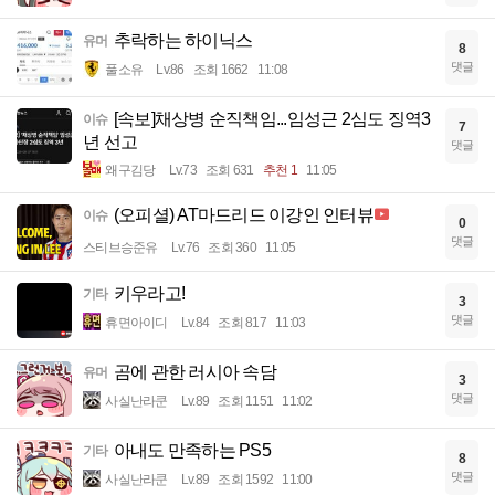
추락하는 하이닉스
유머
8
댓글
풀소유
Lv.86
조회 1662
11:08
[속보]채상병 순직책임...임성근 2심도 징역3
이슈
7
년 선고
댓글
왜구김당
Lv.73
조회 631
추천 1
11:05
(오피셜) AT마드리드 이강인 인터뷰
이슈
0
댓글
스티브승준유
Lv.76
조회 360
11:05
키우라고!
기타
3
댓글
휴면아이디
Lv.84
조회 817
11:03
곰에 관한 러시아 속담
유머
3
댓글
사실난라쿤
Lv.89
조회 1151
11:02
아내도 만족하는 PS5
기타
8
댓글
사실난라쿤
Lv.89
조회 1592
11:00