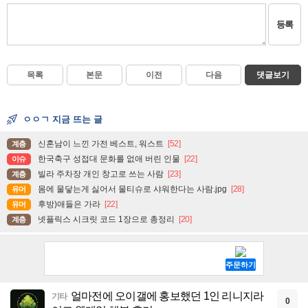
등록
목록
본문
이전
다음
댓글보기
ㅇㅇㄱ 지금 뜨는 글
신혼남이 느낀 가전 베스트, 워스트
[52]
계층
한국축구 성접대 문화를 없애 버린 인물
[22]
이슈
빌라 주차장 개인 창고로 쓰는 사람
[23]
계층
몸에 물닿는게 싫어서 물티슈로 샤워한다는 사람.jpg
[28]
유머
후방)애들은 가라
[22]
유머
넷플릭스 시크릿 코드 1장으로 총정리
[20]
계층
얼마전에 오이갤에 홍보했던 1인 리니지라
기타
0