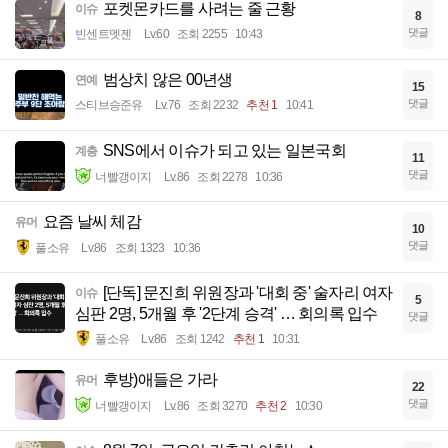
포켓몬카드를 사려는 줄 근황
이슈
8
댓글
빈센트멧젠
Lv.60
조회 2255
10:43
범상치 않은 00년생
연예
15
댓글
스티브승준유
Lv.76
조회 2232
추천 1
10:41
SNS에서 이슈가 되고 있는 일본국회
계층
11
댓글
너빨갱이지
Lv.86
조회 2278
10:36
요즘 날씨 체감
유머
10
댓글
풀소유
Lv.86
조회 1323
10:36
[단독] 문진희 위원장과 '대회 중' 술자리 여자
이슈
5
심판 2명, 5개월 후 '2단계 승격' … 회의록 입수
댓글
풀소유
Lv.86
조회 1242
추천 1
10:31
후방)애들은 가라
유머
22
댓글
너빨갱이지
Lv.86
조회 3270
추천 2
10:30