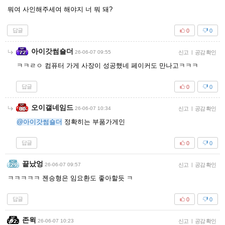
뭐여 사인해주세여 해야지 너 뭐 돼?
답글
0
0
아이갓썸숄더
26-06-07 09:55
신고
|
공감 확인
ㅋㅋㄹㅇ 컴퓨터 가게 사장이 성공했네 페이커도 만나고ㅋㅋㅋ
답글
0
0
오이갤네임드
26-06-07 10:34
신고
|
공감 확인
@아이갓썸숄더
정확히는 부품가게인
답글
0
0
끝났엉
26-06-07 09:57
신고
|
공감 확인
ㅋㅋㅋㅋㅋ 젠승형은 임요환도 좋아할듯 ㅋ
답글
0
0
존윅
26-06-07 10:23
신고
|
공감 확인