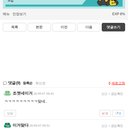
쪼렙
메뉴
인장보기
EXP 8%
목록
본문
이전
다음
댓글쓰기
댓글
(9)
등록순
|
최신순
새로고침
조졋네이거
26-06-07 09:41
신고
|
공감 확인
ㅋㅋㅋㅋㅋㅋㅋㅋㅋ맞네..
답글
0
0
이거맞다
26-06-07 09:51
신고
|
공감 확인