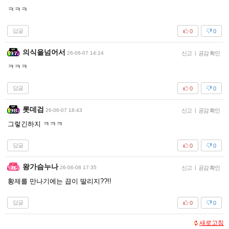
ㅋㅋㅋ
답글
0
0
의식을넘어서
26-06-07 14:14
신고
|
공감 확인
ㅋㅋㅋ
답글
0
0
롯데검
26-06-07 18:43
신고
|
공감 확인
그렇긴하지 ㅋㅋㅋ
답글
0
0
왕가슴누나
26-06-08 17:35
신고
|
공감 확인
황제를 만나기에는 끕이 딸리지??!!
답글
0
0
새로고침