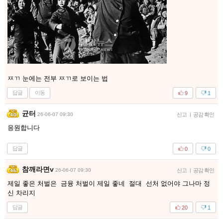
ㅉㄲ 눈에는 전부 ㅉㄲ로 보이는 법
답글
이동
9
1
균터
26-06-07 09:30
신고
|
공감 확인
응원합니다
답글
0
0
참깨라면v
26-06-07 09:30
신고
|
공감 확인
제일 좋은 처벌은 금융 처벌이 제일 좋네 절대 선처 없어야 그나마 정
신 차리지
답글
20
1