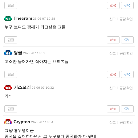
답글
0
0
Thecrom
26-06-07 10:28
신고
|
공감 확인
누구 보다도 짱깨가 되고싶은 그들
답글
0
0
덩굴
26-06-07 10:32
신고
|
공감 확인
고소만 들어가면 작아지는 ㅂㄹㅈ들
답글
0
0
키스모리
26-06-07 10:32
신고
|
공감 확인
가~
답글
0
0
Cryptos
26-06-07 10:34
신고
|
공감 확인
그냥 홍위병이군
중국을 싫어한다면서 그 누구보다 중국화가 다 됐네