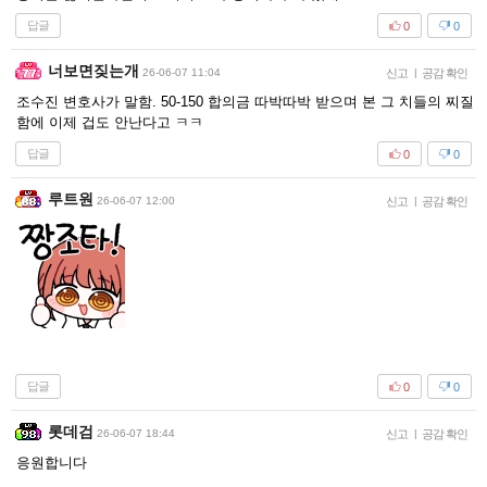
답글
0
0
너보면짖는개
26-06-07 11:04
신고
|
공감 확인
조수진 변호사가 말함. 50-150 합의금 따박따박 받으며 본 그 치들의 찌질
함에 이제 겁도 안난다고 ㅋㅋ
답글
0
0
루트원
26-06-07 12:00
신고
|
공감 확인
답글
0
0
롯데검
26-06-07 18:44
신고
|
공감 확인
응원합니다