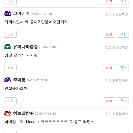
답글
0
0
그녀에게
26-06-07 09:38
신고
|
공감 확인
해외라면서 왜 쫄아? 안들어오면되지
답글
0
0
유머나라출장
26-06-07 09:38
신고
|
공감 확인
정말 끝까지 가시길
답글
0
0
주마등
26-06-07 09:38
신고
|
공감 확인
인실좃가즈아
답글
0
0
하늘값람쥐
26-06-07 09:39
신고
|
공감 확인
닉네임 보니 blessful ㅋㅋㅋㅋㅋㅋㅋ 그 종교 확인~