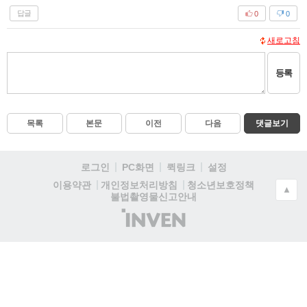
답글
0
0
새로고침
등록
목록
본문
이전
다음
댓글보기
로그인
PC화면
퀵링크
설정
청소년보호정책
이용약관
개인정보처리방침
▲
불법촬영물신고안내
(주)
인
벤