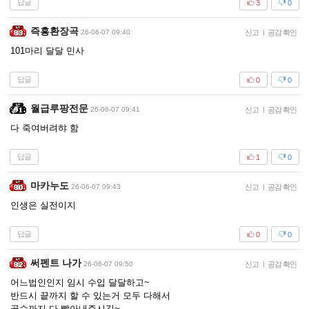
답글
3
0
즉흥환장곡
26-06-07 09:40
신고
|
공감 확인
101마리 달달 민사
답글
0
0
월급루팡전문
26-06-07 09:41
신고
|
공감 확인
다 죽여버려햐 함
답글
1
0
마카누도
26-06-07 09:43
신고
|
공감 확인
인생은 실전이지
답글
0
0
써펜트 나가
26-06-07 09:50
신고
|
공감 확인
어느법인인지 임시 수입 달달하고~
반드시 끝까지 할 수 있는거 모두 다해서
골수까지 다 빨아내주시길~