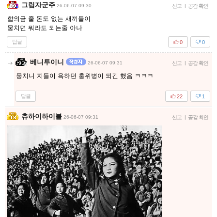
그림자군주
26-06-07 09:30
신고
|
공감 확인
합의금 줄 돈도 없는 새끼들이
뭉치면 뭐라도 되는줄 아나
답글
0
0
베니투이니
26-06-07 09:31
신고
|
공감 확인
뭉치니 지들이 욕하던 홍위병이 되긴 했음 ㅋㅋㅋ
답글
22
1
츄하이하이볼
26-06-07 09:31
신고
|
공감 확인