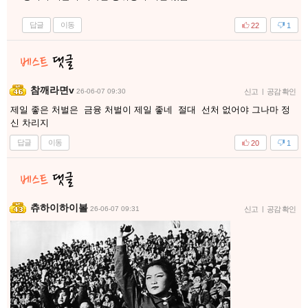
답글
이동
22
1
참깨라면v
26-06-07 09:30
신고
|
공감 확인
제일 좋은 처벌은 금융 처벌이 제일 좋네 절대 선처 없어야 그나마 정
신 차리지
답글
이동
20
1
츄하이하이볼
26-06-07 09:31
신고
|
공감 확인