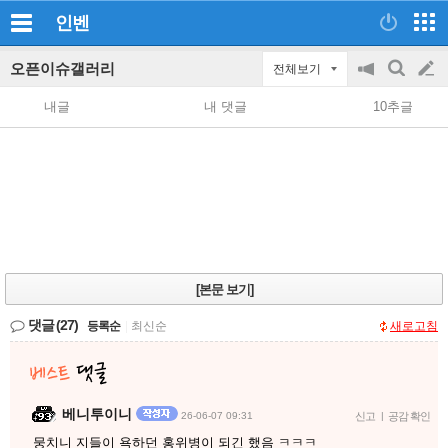
인벤
오픈이슈갤러리
전체보기
공
검
글
지
색
내글
내 댓글
10추글
on/off
쓰
기
[본문 보기]
댓글
(27)
등록순
|
최신순
새로고침
베니투이니
26-06-07 09:31
신고
|
공감 확인
뭉치니 지들이 욕하던 홍위병이 되긴 했음 ㅋㅋㅋ