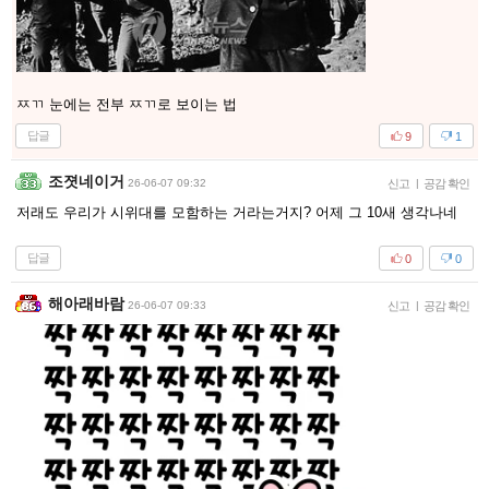
ㅉㄲ 눈에는 전부 ㅉㄲ로 보이는 법
답글
9
1
조졋네이거
26-06-07 09:32
신고
|
공감 확인
저래도 우리가 시위대를 모함하는 거라는거지? 어제 그 10새 생각나네
답글
0
0
해아래바람
26-06-07 09:33
신고
|
공감 확인