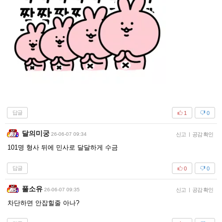
답글
1
0
달의미궁
26-06-07 09:34
신고
|
공감 확인
101명 형사 뒤에 민사로 달달하게 수금
답글
0
0
풀소유
26-06-07 09:35
신고
|
공감 확인
차단하면 안잡힐줄 아나?