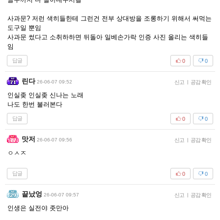
사과문? 저런 색히들한테 그런건 전부 상대방을 조롱하기 위해서 써먹는
도구일 뿐임
사과문 썼다고 소취하하면 뒤돌아 일베손가락 인증 사진 올리는 색히들
임
답글
0
0
린다
26-06-07 09:52
신고
|
공감 확인
인실좆 인실좆 신나는 노래
나도 한번 불러본다
답글
0
0
맛저
26-06-07 09:56
신고
|
공감 확인
ㅇㅅㅈ
답글
0
0
끝났엉
26-06-07 09:57
신고
|
공감 확인
인생은 실전야 좃만아