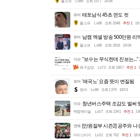
풀소유
Lv.86
조회 1577
19:06
테토남식 45초 면도 컷
유머
풀소유
Lv.86
조회 2048
추천 1
19
남캠 엑셀 방송 500만원 리
유머
풀소유
Lv.86
조회 2816
19:04
"보수는 무식한데 진보는..."
이슈
왜구김당
Lv.73
조회 1857
추천 1
'애국노' 요즘 뜻이 변질됨
유머
썽바
Lv.89
조회 1374
18:53
청년버스주택 조감도 벌써 
이슈
백합에이슬
Lv.57
조회 2341
추천 1
18
[안원잘부 시즌2] 공주와 나 
연예
아이스티이
Lv.32
조회 762
추천 1
18: