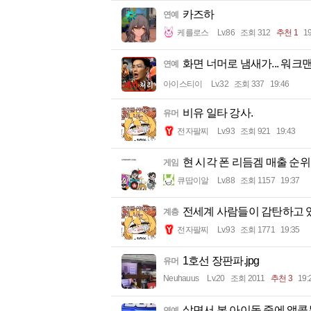
카즈하
연예
케를로스
Lv.86
조회 312
추천 1
19
화면 너머로 냄새가... 워크
연예
아이스티이
Lv.32
조회 337
19:46
비유 일타 강사.
유머
전자팔찌
Lv.93
조회 921
19:43
현 시각 폰 리듬겜 매출 순위
게임
큐땁이알
Lv.88
조회 1157
19:37
전세계 사람들이 감탄하고 
계층
전자팔찌
Lv.93
조회 1771
19:35
1호선 장판파.jpg
유머
Neuhauus
Lv.20
조회 2011
추천 3
19:
살면서 본 아이돌 중에 앵콜
연예