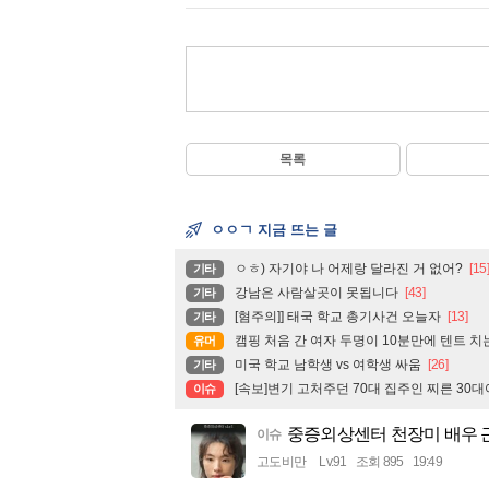
목록
ㅇㅇㄱ 지금 뜨는 글
ㅇㅎ) 자기야 나 어제랑 달라진 거 없어?
[15
기타
강남은 사람살곳이 못됩니다
[43]
기타
[혐주의]] 태국 학교 총기사건 오늘자
[13]
기타
캠핑 처음 간 여자 두명이 10분만에 텐트 치
유머
미국 학교 남학생 vs 여학생 싸움
[26]
기타
[속보]변기 고처주던 70대 집주인 찌른 30
이슈
중증외상센터 천장미 배우 
이슈
고도비만
Lv.91
조회 895
19:49