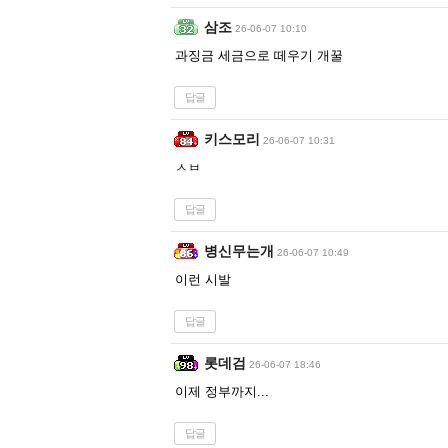
삼조
26-06-07 10:10
과징금 세금으로 떼우기 개꿀
답글
키스모리
26-06-07 10:31
ㅅㅂ
답글
병신무는개
26-06-07 10:49
이런 시발
답글
롯데검
26-06-07 18:46
이제 정부까지...
답글