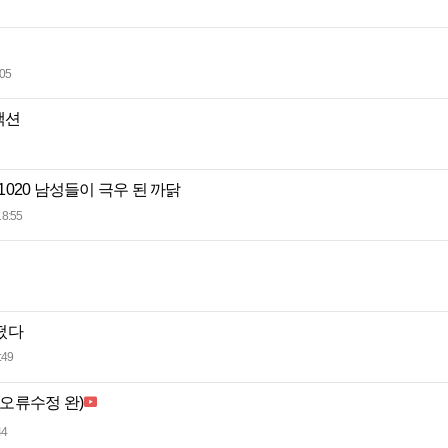
:05
액션
 1020 남성들이 극우 된 까닭
18:55
떴다
:49
(오류수정 완)
44