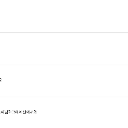
?
아님? 그해예산에서?