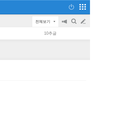
전체보기
공
검
글
지
색
10추글
on/off
쓰
기