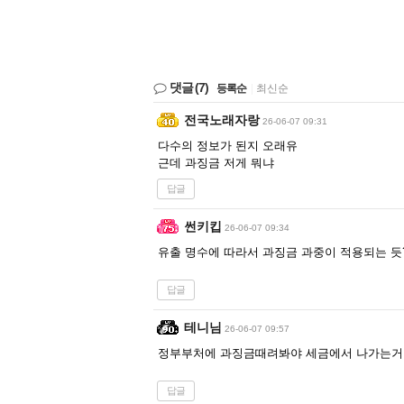
댓글
(7)
등록순
|
최신순
전국노래자랑
26-06-07 09:31
다수의 정보가 된지 오래유
근데 과징금 저게 뭐냐
답글
썬키킵
26-06-07 09:34
유출 명수에 따라서 과징금 과중이 적용되는 듯
답글
테니님
26-06-07 09:57
정부부처에 과징금때려봐야 세금에서 나가는거 
답글