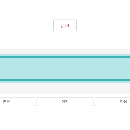
0
본문
이전
다음