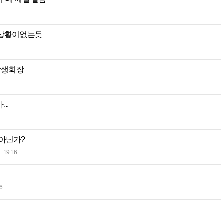
은상황이없는듯
학생회장
..
폐아닌가?
19:16
6