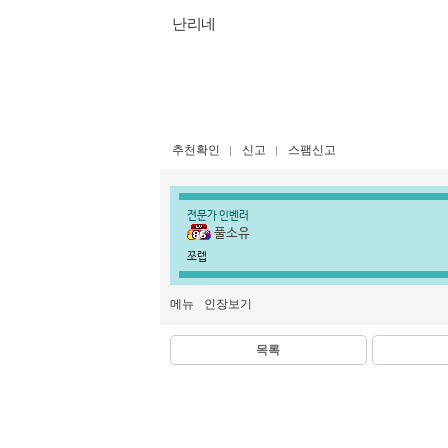
난리네
추천확인
신고
스팸신고
전문가 인벤러
풀소유
쪼렙
메뉴
인장보기
목록