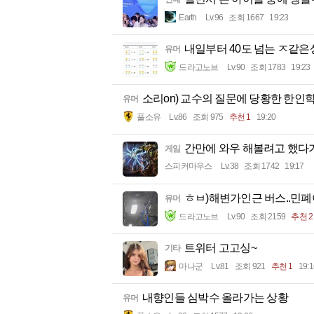
Earth
Lv.96
조회 1667
19:23
내일부터 40도 넘는 ㅈ같
유머
드라고노브
Lv.90
조회 1783
19:23
소리on) 교수의 질문에 당황한 한인
유머
풀소유
Lv.86
조회 975
추천 1
19:20
간만에 와우 해볼려고 했다가.
게임
스피커마우스
Lv.38
조회 1742
19:17
ㅎㅂ)해변가인근 버스..민
유머
드라고노브
Lv.90
조회 2159
추천 2
트위터 고고싱~
기타
마나군
Lv.81
조회 921
추천 1
19:1
내향인들 심박수 올라가는 상황
유머