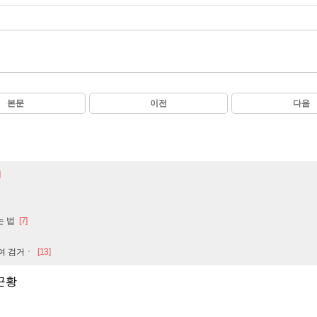
본문
이전
다음
]
는 법
[7]
대여 검거ㆍ
[13]
근황