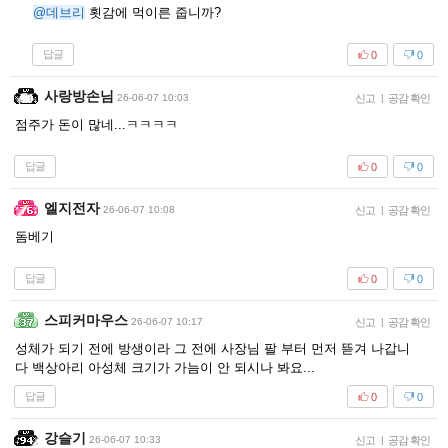
@데브리
횟감에 먹이른 줍니까?
답글
0
0
사랑방손님
26-06-07 10:03
신고
|
공감 확인
점주가 돈이 많네...ㅋㅋㅋㅋ
답글
0
0
엘지전자
26-06-07 10:08
신고
|
공감 확인
돔베기
답글
0
0
스피커마우스
26-06-07 10:17
신고
|
공감 확인
성체가 되기 전에 방생이라 그 전에 사장님 팔 부터 먼저 뜯겨 나갑니
다 백상아리 아성체 크기가 가늠이 안 되시나 봐요...
답글
0
0
강슬기
26-06-07 10:33
신고
|
공감 확인