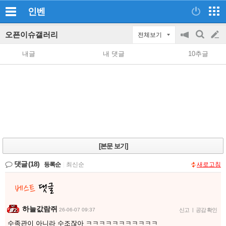
인벤
오픈이슈갤러리
전체보기
공
검
글
지
색
내글
내 댓글
10추글
on/off
쓰
기
[본문 보기]
댓글
(18)
등록순
|
최신순
새로고침
하늘값람쥐
26-06-07 09:37
신고
|
공감 확인
수족관이 아니라 수조잖아 ㅋㅋㅋㅋㅋㅋㅋㅋㅋㅋㅋ