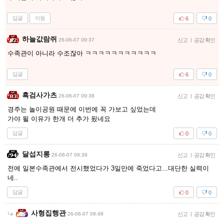
답글
이동
6
0
하늘값람쥐
26-06-07 09:37
신고
|
공감 확인
수족관이 아니라 수조잖아 ㅋㅋㅋㅋㅋㅋㅋㅋㅋㅋㅋ
답글
6
0
흑검사가츠
26-06-07 09:38
신고
|
공감 확인
경주는 놀이공원 때문에 이번에 꼭 가보고 싶었는데
가야 될 이유가 한개 더 추가 됬네요
답글
0
0
달섭지롱
26-06-07 09:39
신고
|
공감 확인
전에 일본수족관에서 전시했었다가 3일만에 죽었다고...대단한 실력이
네..
답글
0
0
사형집행관
26-06-07 09:48
신고
|
공감 확인