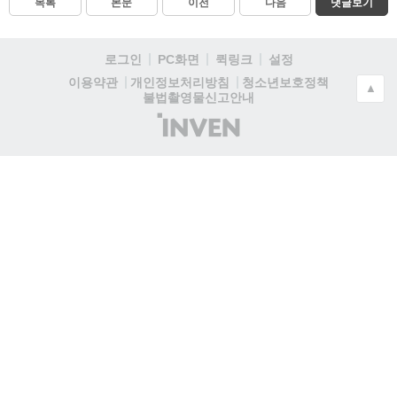
목록
본문
이전
다음
댓글보기
로그인
PC화면
퀵링크
설정
청소년보호정책
이용약관
개인정보처리방침
▲
불법촬영물신고안내
(주)
인
벤