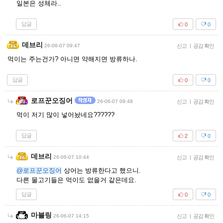
일본은 성체라..
답글
0
0
데브리
26-06-07 09:47
신고
|
공감 확인
먹이는 주는건가? 아니면 약해지면 방류하나.
답글
0
0
로프꾼오징어
26-06-07 09:48
신고
|
공감 확인
먹이 저기 많이 넣어놨네요??????
답글
2
0
데브리
26-06-07 10:44
신고
|
공감 확인
@로프꾼오징어
상어는 방류한다고 했으니.
다른 물고기들은 먹이도 없을거 같은데요.
답글
0
0
마블링
26-06-07 14:15
신고
|
공감 확인