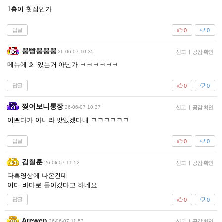
1층이 횟집인가
답글
0
0
뿡빵뿡뿡뿡
26-06-07 10:35
신고
|
공감 확인
메뉴에 회 있는거 아닌가 ㅋㅋㅋㅋㅋㅋ
답글
0
0
찢어보니통장
26-06-07 10:37
신고
|
공감 확인
이쁘다가 아니라 맛있겠다내 ㅋㅋㅋㅋㅋㅋ
답글
0
0
김철훈
26-06-07 11:52
신고
|
공감 확인
다흑영상에 나온건데
이미 바다로 돌아갔다고 하네요
답글
0
0
Arewen
26-06-07 11:53
신고
|
공감 확인