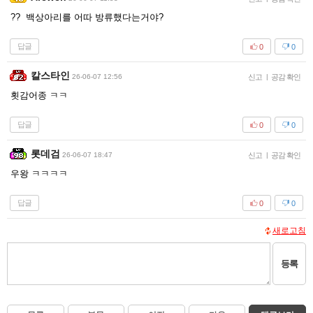
?? 백상아리를 어따 방류했다는거야?
답글
0
0
칼스타인
26-06-07 12:56
신고
|
공감 확인
횟감어종 ㅋㅋ
답글
0
0
롯데검
26-06-07 18:47
신고
|
공감 확인
우왕 ㅋㅋㅋㅋ
답글
0
0
새로고침
등록