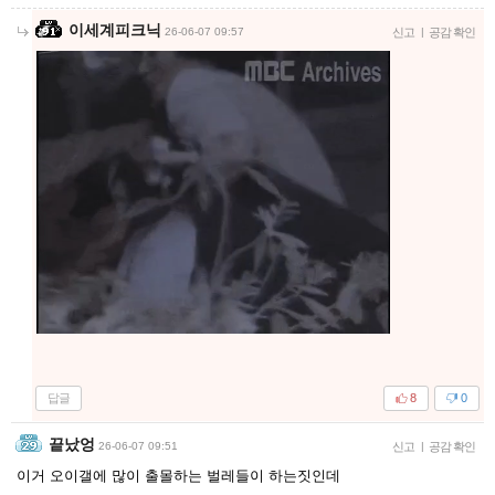
이세계피크닉
26-06-07 09:57
신고
|
공감 확인
답글
8
0
끝났엉
26-06-07 09:51
신고
|
공감 확인
이거 오이갤에 많이 출몰하는 벌레들이 하는짓인데