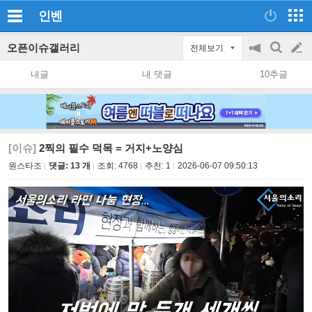
인벤
오픈이슈갤러리
전체보기
공
검
글
지
색
내글
내 댓글
10추글
on/off
쓰
기
[이슈]
2찍의 필수 덕목 = 거지+노양심
원스타조
댓글: 13 개
조회:
4768
추천:
1
2026-06-07 09:50:13