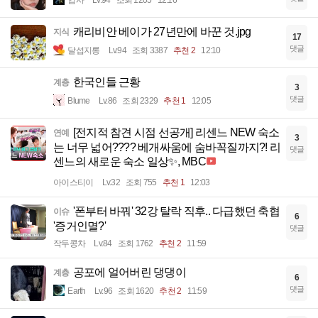
캐리비안 베이가 27년만에 바꾼 것.jpg
지식
17
댓글
달섭지롱
Lv.94
조회 3387
추천 2
12:10
한국인들 근황
계층
3
댓글
Blume
Lv.86
조회 2329
추천 1
12:05
[전지적 참견 시점 선공개] 리센느 NEW 숙소
연예
3
는 너무 넓어???? 베개싸움에 숨바꼭질까지?! 리
댓글
센느의 새로운 숙소 일상✨, MBC
아이스티이
Lv.32
조회 755
추천 1
12:03
'폰부터 바꿔' 32강 탈락 직후.. 다급했던 축협
이슈
6
'증거인멸?'
댓글
작두콩차
Lv.84
조회 1762
추천 2
11:59
공포에 얼어버린 댕댕이
계층
6
댓글
Earth
Lv.96
조회 1620
추천 2
11:59