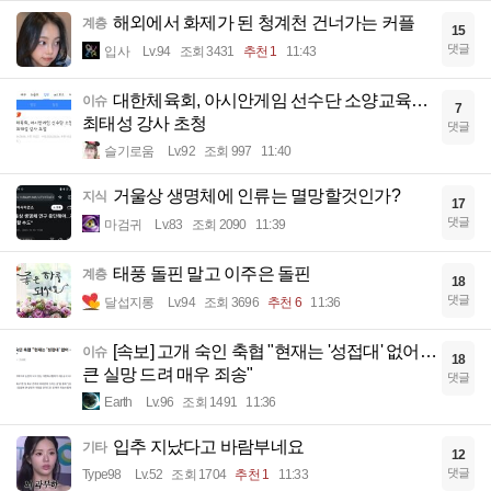
해외에서 화제가 된 청계천 건너가는 커플
계층
15
댓글
입사
Lv.94
조회 3431
추천 1
11:43
대한체육회, 아시안게임 선수단 소양교육…
이슈
7
최태성 강사 초청
댓글
슬기로움
Lv.92
조회 997
11:40
거울상 생명체에 인류는 멸망할것인가?
지식
17
댓글
마검귀
Lv.83
조회 2090
11:39
태풍 돌핀 말고 이주은 돌핀
계층
18
댓글
달섭지롱
Lv.94
조회 3696
추천 6
11:36
[속보] 고개 숙인 축협 "현재는 '성접대' 없어…
이슈
18
큰 실망 드려 매우 죄송"
댓글
Earth
Lv.96
조회 1491
11:36
입추 지났다고 바람부네요
기타
12
댓글
Type98
Lv.52
조회 1704
추천 1
11:33