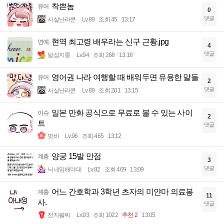
착쁜놈
유머
0
댓글
사실난라쿤
Lv.89
조회 45
13:17
현역 최고령 배우라는 신구 근황.jpg
연예
4
댓글
달섭지롱
Lv.94
조회 268
13:16
영어권 나라 여행할 때 배워두면 유용한 말들
유머
2
댓글
사실난라쿤
Lv.89
조회 201
13:15
일본 만화 공식으로 무료로 볼 수 있는 사이
이슈
2
트
댓글
벗바
Lv.96
조회 465
13:12
양궁 15발 만점
계층
3
댓글
닉네임해야대
Lv.82
조회 469
13:09
어느 간호학과 3학년 츠자의 미얀마 의료봉
계층
11
사.
댓글
전자팔찌
Lv.93
조회 1022
추천 2
13:05