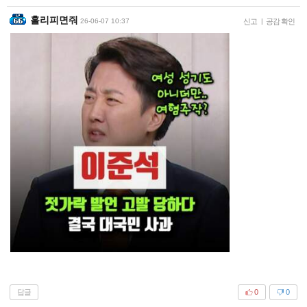
홀리피면줘
26-06-07 10:37
신고
|
공감 확인
답글
0
0