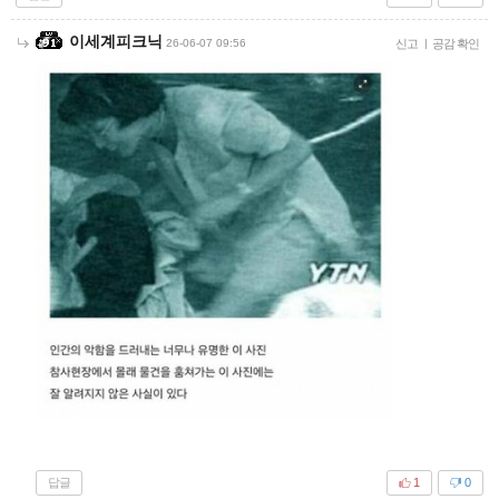
이세계피크닉
26-06-07 09:56
신고
|
공감 확인
답글
1
0