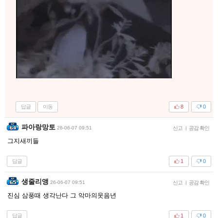
답글
이동
8
0
파아랑망토
26-06-07 09:51
신고
|
공감 확인
그지새끼들
답글
1
0
생줄리앵
26-06-07 09:51
신고
|
공감 확인
진심 삼풍때 생각난다 그 악마의웃음년
답글
1
0