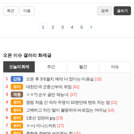
최근
다음
검색
글쓰기
1
2
3
4
5
오픈 이슈 갤러리 화제글
오늘의 화제
주간
월간
이슈
1
감동
[15]
오픈 후 3개월치 예약 다 찼다는 미용실
2
유머
[41]
대한민국 군종신부의 위엄
3
계층
[37]
ㅇㅎ?) 순수 골반 재능녀.
4
유머
[11]
캠핑 처음 간 여자 두명이 10분만에 텐트 치는 법
5
유머
[14]
고백하고 차인 딸이 불평하자 바로잡는 어머님
6
유머
[19]
1호선 장판파.jpg
7
유머
[27]
ㅎㅂ) 미니스커트
8
유머
[15]
축협을 한번에 보여주는 짤