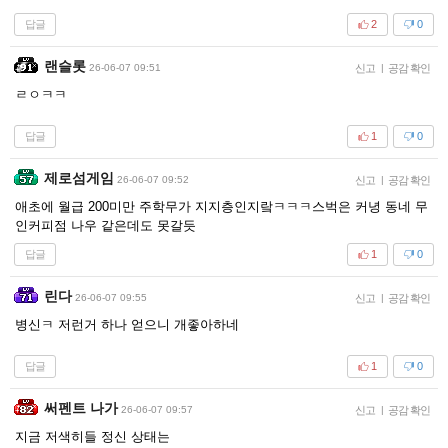
답글
2
0
랜슬롯
26-06-07 09:51
신고
|
공감 확인
ㄹㅇㅋㅋ
답글
1
0
제로섬게임
26-06-07 09:52
신고
|
공감 확인
애초에 월급 200미만 주학무가 지지층인지랔ㅋㅋㅋ스벅은 커녕 동네 무
인커피점 나우 같은데도 못갈듯
답글
1
0
린다
26-06-07 09:55
신고
|
공감 확인
병신ㅋ 저런거 하나 얻으니 개좋아하네
답글
1
0
써펜트 나가
26-06-07 09:57
신고
|
공감 확인
지금 저색히들 정신 상태는