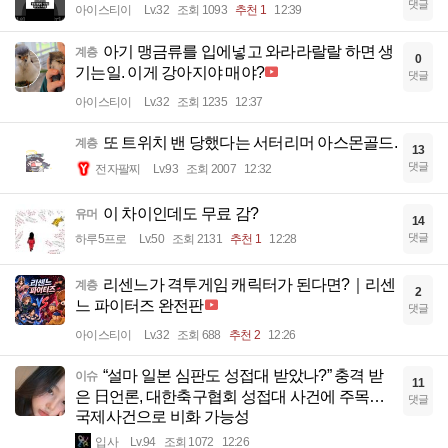
댓글
아이스티이
Lv.32
조회 1093
추천 1
12:39
아기 맹금류를 입에넣고 와라라랄랄 하면 생
계층
0
기는일. 이게 강아지야 매야?
댓글
아이스티이
Lv.32
조회 1235
12:37
또 트위치 밴 당했다는 서터리머 아스몬골드.
계층
13
댓글
전자팔찌
Lv.93
조회 2007
12:32
이 차이인데도 무료 감?
유머
14
댓글
하루5프로
Lv.50
조회 2131
추천 1
12:28
리센느가 격투게임 캐릭터가 된다면?｜리센
계층
2
느 파이터즈 완전판
댓글
아이스티이
Lv.32
조회 688
추천 2
12:26
“설마 일본 심판도 성접대 받았나?” 충격 받
이슈
11
은 日언론, 대한축구협회 성접대 사건에 주목…
댓글
국제사건으로 비화 가능성
입사
Lv.94
조회 1072
12:26