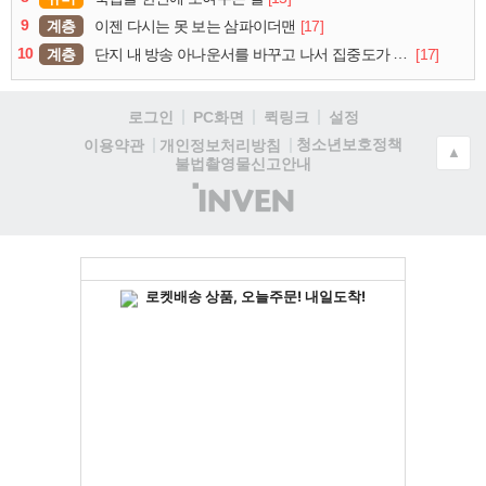
9
계층
[17]
이젠 다시는 못 보는 삼파이더맨
10
계층
[17]
단지 내 방송 아나운서를 바꾸고 나서 집중도가 확 올라갔다는 한 아파트의 안내방송
로그인
PC화면
퀵링크
설정
청소년보호정책
이용약관
개인정보처리방침
▲
불법촬영물신고안내
(주)
인
벤