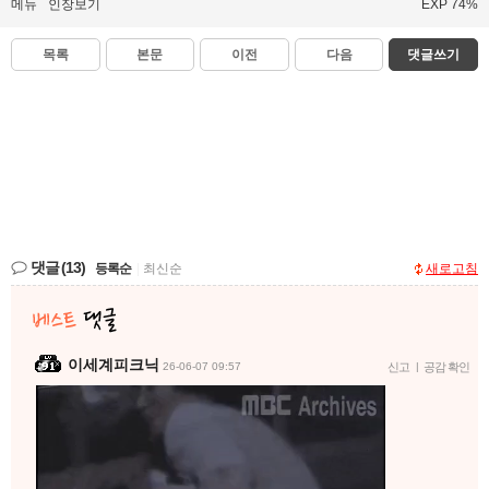
메뉴
인장보기
EXP 74%
목록
본문
이전
다음
댓글쓰기
댓글
(13)
등록순
|
최신순
새로고침
이세계피크닉
26-06-07 09:57
신고
|
공감 확인