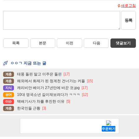
새로고침
등록
목록
본문
이전
다음
댓글보기
ㅇㅇㄱ 지금 뜨는 글
태풍 돌핀 말고 이주은 돌핀
[17]
계층
해외에서 화제가 된 청계천 건너가는 커플
[15]
계층
캐리비안 베이가 27년만에 바꾼 것.jpg
[17]
지식
10대 영국소년 길이재보려다가 ㅋㅋㅋ
[12]
유머
택배기사가 차를 후진한 이유
[5]
이슈
한국인들 근황
[3]
계층