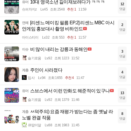
10대 영국소년 길이재보려다가 ㅋㅋㅋ
유머
12
댓글
슈퍼차지z
Lv.45
조회 2548
추천 1
11:59
[리센느 메이킹 필름 EP.2] 리센느 MBC 아시
연예
2
안게임 홍보대사 촬영 비하인드
댓글
아이스티이
Lv.32
조회 553
추천 1
11:57
비 많이 내리는 강릉과 동해안
이슈
3
댓글
슬기로움
Lv.92
조회 1223
11:52
주인이 사라졌다
계층
4
댓글
입사
Lv.94
조회 1655
추천 4
11:47
스브스에서 이런 만화도 해준적이 있구나
유머
13
댓글
슬기로움
Lv.92
조회 1379
11:46
ㅆ덕주의) 요즘 재평가 받는다는 좀 옛날 라
계층
8
노벨 완결 작품
댓글
큐땁이알
Lv.88
조회 1983
11:45