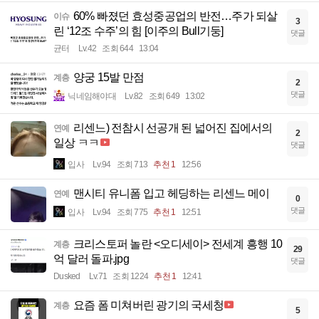
60% 빠졌던 효성중공업의 반전…주가 되살
이슈
3
린 ‘12조 수주’의 힘 [이주의 Bull기둥]
댓글
균터
Lv.42
조회 644
13:04
양궁 15발 만점
계층
2
댓글
닉네임해야대
Lv.82
조회 649
13:02
리센느) 전참시 선공개 된 넓어진 집에서의
연예
2
일상 ㅋㅋ
댓글
입사
Lv.94
조회 713
추천 1
12:56
맨시티 유니폼 입고 헤딩하는 리센느 메이
연예
0
댓글
입사
Lv.94
조회 775
추천 1
12:51
크리스토퍼 놀란 <오디세이> 전세계 흥행 10
계층
29
억 달러 돌파.jpg
댓글
Dusked
Lv.71
조회 1224
추천 1
12:41
요즘 폼 미쳐버린 광기의 국세청
계층
5