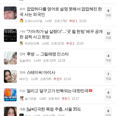
깝깝하다를 영어로 설명 못해서 깝깝해진 한
유머
9
국 사는 외국인
댓글
도로시스타일
Lv.83
조회 1792
추천 1
12:23
“기아차가 날 살렸다”…‘굿 윌 헌팅’ 배우 공개
기타
12
한 끔찍 사고 현장
댓글
제르만크록
Lv.81
조회 2233
추천 2
12:20
후방 ㅡ 그릴래영 인스타
연예
4
댓글
입술돼지
Lv.43
조회 1470
12:19
스테이씨 아이사
연예
7
댓글
배수민
Lv.35
조회 595
추천 5
12:18
얼리고 달구고가 반복되는 대한민국
이슈
4
댓글
슬기로움
Lv.92
조회 913
추천 1
12:17
[날씨] 극한 폭염 주춤, 서울 35도
계층
6
댓글
입사
Lv.94
조회 1205
12:16