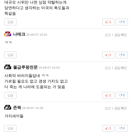
대규모 시위만 나면 상점 약탈하는게
당연하다고 생각하는 미국의 폭도들과
똑같음
답글
1
0
나메크
26-06-07 10:01
신고
|
공감 확인
ㅋㅋ
답글
1
0
월급루팡전문
26-06-07 10:03
신고
|
공감 확인
사회악 버러지들답네 ㅋㅋ
가르칠 필요도 없고 갱생 가치도 없고
다 죽는 게 나라에 도움되는 거 맞음
답글
1
0
존윅
26-06-07 10:28
신고
|
공감 확인
거지새끼들
답글
1
0