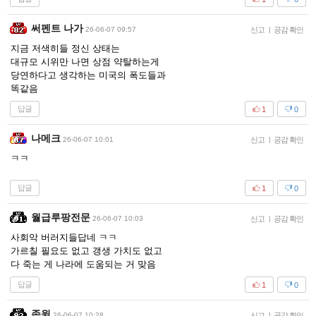
써펜트 나가
26-06-07 09:57
신고
|
공감 확인
지금 저색히들 정신 상태는
대규모 시위만 나면 상점 약탈하는게
당연하다고 생각하는 미국의 폭도들과
똑같음
답글
1
0
나메크
26-06-07 10:01
신고
|
공감 확인
ㅋㅋ
답글
1
0
월급루팡전문
26-06-07 10:03
신고
|
공감 확인
사회악 버러지들답네 ㅋㅋ
가르칠 필요도 없고 갱생 가치도 없고
다 죽는 게 나라에 도움되는 거 맞음
답글
1
0
존윅
26-06-07 10:28
신고
|
공감 확인