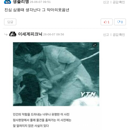
생줄리앵
26-06-07 09:51
신고
|
공감 확인
진심 삼풍때 생각난다 그 악마의웃음년
답글
1
0
이세계피크닉
26-06-07 09:56
신고
|
공감 확인