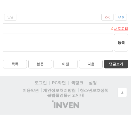
답글
0
0
새로고침
등록
목록
본문
이전
다음
댓글보기
로그인
PC화면
퀵링크
설정
청소년보호정책
이용약관
개인정보처리방침
▲
불법촬영물신고안내
(주)
인
벤