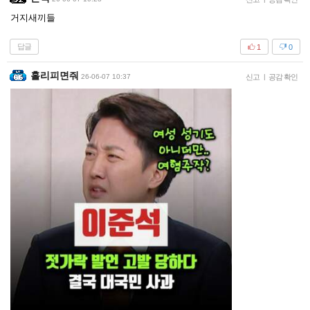
거지새끼들
답글
1
0
홀리피면줘
26-06-07 10:37
신고
|
공감 확인