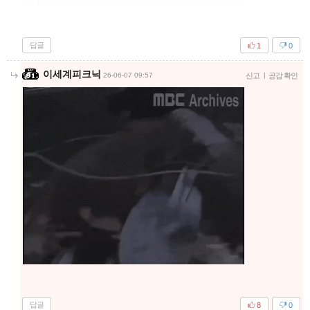
답글
1
0
이세계피크닉
26-06-07 09:57
신고
|
공감 확인
답글
8
0