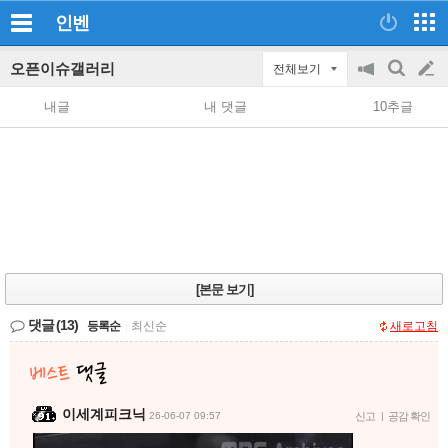
인벤
오픈이슈갤러리
전체보기
공
검
글
지
색
내글
내 댓글
10추글
on/off
쓰
기
[본문 보기]
댓글
(13)
등록순
|
최신순
새로고침
이세계피크닉
26-06-07 09:57
신고
|
공감 확인