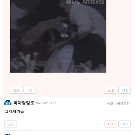
답글
이동
8
0
파아랑망토
26-06-07 09:51
신고
|
공감 확인
그지새끼들
답글
1
0