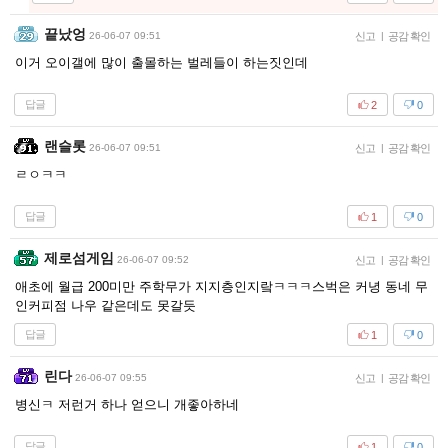
끝났엉
26-06-07 09:51
신고
|
공감 확인
이거 오이갤에 많이 출몰하는 벌레들이 하는짓인데
답글
2
0
랜슬롯
26-06-07 09:51
신고
|
공감 확인
ㄹㅇㅋㅋ
답글
1
0
제로섬게임
26-06-07 09:52
신고
|
공감 확인
애초에 월급 200미만 주학무가 지지층인지랔ㅋㅋㅋ스벅은 커녕 동네 무
인커피점 나우 같은데도 못갈듯
답글
1
0
린다
26-06-07 09:55
신고
|
공감 확인
병신ㅋ 저런거 하나 얻으니 개좋아하네
답글
1
0