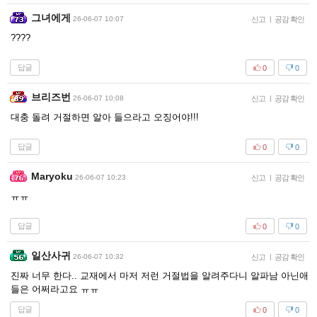
그녀에게
26-06-07 10:07
신고
|
공감 확인
????
답글
0
0
브리즈번
26-06-07 10:08
신고
|
공감 확인
대충 돌려 거절하면 알아 들으라고 오징어야!!!
답글
0
0
Maryoku
26-06-07 10:23
신고
|
공감 확인
ㅠㅠ
답글
0
0
일산사귀
26-06-07 10:32
신고
|
공감 확인
진짜 너무 한다.. 교재에서 마저 저런 거절법을 알려주다니 알파남 아닌애
들은 어쩌라고요 ㅠㅠ
답글
0
0