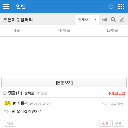
인벤
오픈이슈갤러리
전체보기
공
검
글
지
색
내글
내 댓글
10추글
on/off
쓰
기
[본문 보기]
댓글
(11)
등록순
|
최신순
새로고침
번거롭게
26-06-07 10:04
신고
|
공감 확인
미국판 오이겔러인가?
답글
0
0