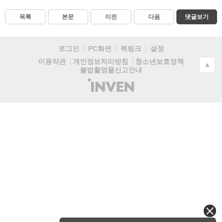
목록
본문
이전
다음
댓글보기
로그인
PC화면
퀵링크
설정
청소년보호정책
이용약관
개인정보처리방침
▲
불법촬영물신고안내
(주)
인
벤