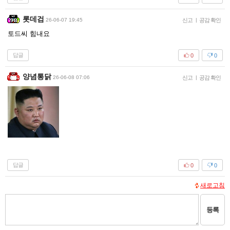
롯데검
26-06-07 19:45
신고
|
공감 확인
토드씨 힘내요
답글
0
0
양념통닭
26-06-08 07:06
신고
|
공감 확인
답글
0
0
새로고침
등록