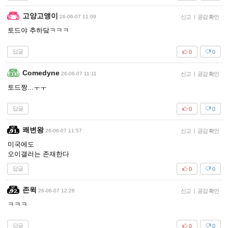
고양고앵이
26-06-07 11:09
신고
|
공감 확인
토드야 추하닼ㅋㅋㅋ
답글
0
0
Comedyne
26-06-07 11:11
신고
|
공감 확인
토드짱...ㅜㅜ
답글
0
0
쾌변왕
26-06-07 11:57
신고
|
공감 확인
미국에도
오이갤러는 존재한다
답글
0
0
존윅
26-06-07 12:26
신고
|
공감 확인
ㅋㅋㅋ
답글
0
0