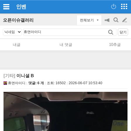
인벤
오픈이슈갤러리
전체보기
공
검
글
지
색
닫기
on/off
쓰
내글
내 댓글
10추글
기
[기타]
이니셜 B
휴면아이디
댓글: 6 개
조회:
16502
2026-06-07 10:53:40