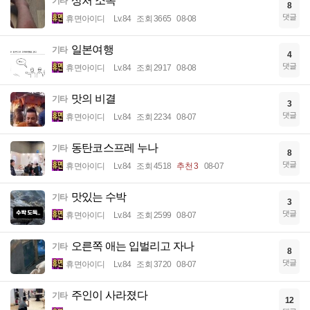
상처 소독
기타
8
댓글
휴면아이디
Lv.84
조회 3665
08-08
일본여행
기타
4
댓글
휴면아이디
Lv.84
조회 2917
08-08
맛의 비결
기타
3
댓글
휴면아이디
Lv.84
조회 2234
08-07
동탄코스프레 누나
기타
8
댓글
휴면아이디
Lv.84
조회 4518
추천 3
08-07
맛있는 수박
기타
3
댓글
휴면아이디
Lv.84
조회 2599
08-07
오른쪽 애는 입벌리고 자나
기타
8
댓글
휴면아이디
Lv.84
조회 3720
08-07
주인이 사라졌다
기타
12