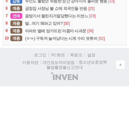
5
감동
[13]
주인도 몰랐던 위험한 순간 강아지의 놀라운 행동
6
계층
[23]
곱창집 사장님 불 쇼에 외국인들 반응
7
연예
[19]
음방가서 챌린지거절당했다는 리센느
8
계층
[30]
딸...여기 왜파고 있어?
9
계층
[36]
아파트 엘베 망가뜨린 아줌마 사과문
10
계층
[32]
(ㅎㅂ) 구독자 늘어났다는 시계 수리 유튜버
로그인
PC화면
퀵링크
설정
청소년보호정책
이용약관
개인정보처리방침
▲
불법촬영물신고안내
(주)
인
벤