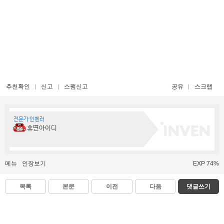
추천확인
신고
스팸신고
공유
스크랩
전문가 인벤러
휴면아이디
메뉴
인장보기
EXP 74%
목록
본문
이전
다음
댓글쓰기