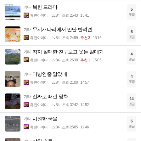
북한 드라마
기타
5
댓글
휴면아이디
Lv.84
조회 2543
15:41
무지개다리에서 만난 반려견
기타
5
댓글
휴면아이디
Lv.84
조회 2499
추천 3
15:16
착지 실패한 친구보고 웃는 갈매기
기타
4
댓글
휴면아이디
Lv.84
조회 2638
추천 1
15:05
더빙인줄 알았네
기타
4
댓글
휴면아이디
Lv.84
조회 2100
14:57
진짜로 때린 영화
기타
14
댓글
휴면아이디
Lv.84
조회 3242
14:52
시원한 국물
기타
6
댓글
휴면아이디
Lv.84
조회 2585
12:46