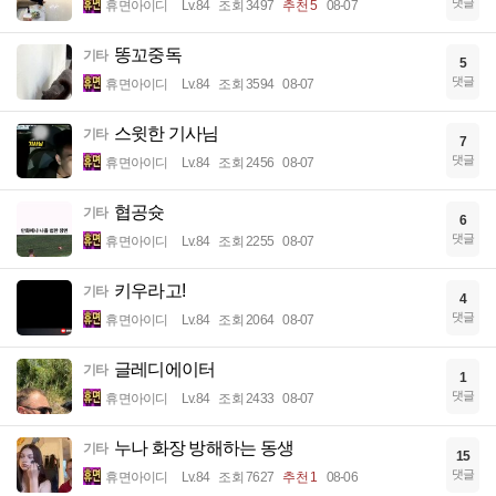
댓글
휴면아이디
Lv.84
조회 3497
추천 5
08-07
똥꼬중독
기타
5
댓글
휴면아이디
Lv.84
조회 3594
08-07
스윗한 기사님
기타
7
댓글
휴면아이디
Lv.84
조회 2456
08-07
협공슛
기타
6
댓글
휴면아이디
Lv.84
조회 2255
08-07
키우라고!
기타
4
댓글
휴면아이디
Lv.84
조회 2064
08-07
글레디에이터
기타
1
댓글
휴면아이디
Lv.84
조회 2433
08-07
누나 화장 방해하는 동생
기타
15
댓글
휴면아이디
Lv.84
조회 7627
추천 1
08-06