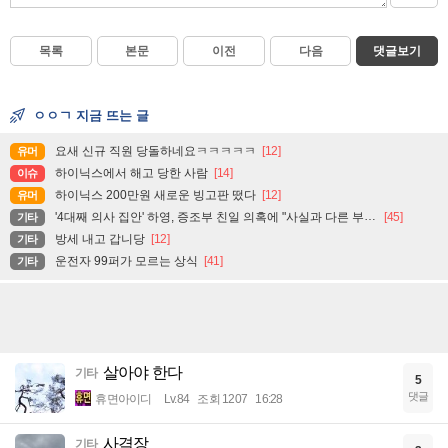
목록
본문
이전
다음
댓글보기
ㅇㅇㄱ 지금 뜨는 글
요새 신규 직원 당돌하네요ㅋㅋㅋㅋㅋ
[12]
유머
하이닉스에서 해고 당한 사람
[14]
이슈
하이닉스 200만원 새로운 빙고판 떴다
[12]
유머
'4대째 의사 집안' 하영, 증조부 친일 의혹에 "사실과 다른 부분 있어"
[45]
기타
방세 내고 갑니당
[12]
기타
운전자 99퍼가 모르는 상식
[41]
기타
살아야 한다
기타
5
댓글
휴면아이디
Lv.84
조회 1207
16:28
사격장
기타