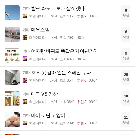
발로 쏴도 너보다 잘쏘겠다
기타
9
댓글
휴면아이디
Lv.84
조회 4363
추천 2
08-05
마우스맘
기타
6
댓글
휴면아이디
Lv.84
조회 2682
08-05
여자랑 바꿔도 똑같은거 아닌가?
기타
9
댓글
휴면아이디
Lv.84
조회 4077
08-04
ㅇㅎ 옷 갈아 입는 스페인 누나
기타
25
댓글
휴면아이디
Lv.84
조회 8544
추천 6
08-04
대구 VS 양산
기타
10
댓글
휴면아이디
Lv.84
조회 3649
추천 3
08-04
바이크 탄.고양이
기타
11
댓글
휴면아이디
Lv.84
조회 2394
추천 2
08-04