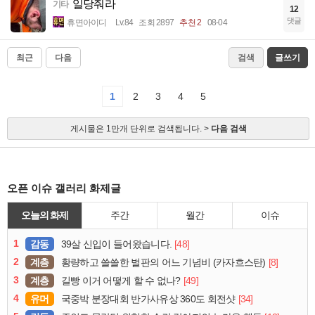
일당줘라
기타
12
댓글
휴면아이디
Lv.84
조회 2897
추천 2
08-04
최근
다음
검색
글쓰기
1
2
3
4
5
게시물은 1만개 단위로 검색됩니다. >
다음 검색
오픈 이슈 갤러리 화제글
오늘의 화제
주간
월간
이슈
1
감동
[48]
39살 신입이 들어왔습니다.
2
계층
[8]
황량하고 쓸쓸한 벌판의 어느 기념비 (카자흐스탄)
3
계층
[49]
길빵 이거 어떻게 할 수 없나?
4
유머
[34]
국중박 분장대회 반가사유상 360도 회전샷