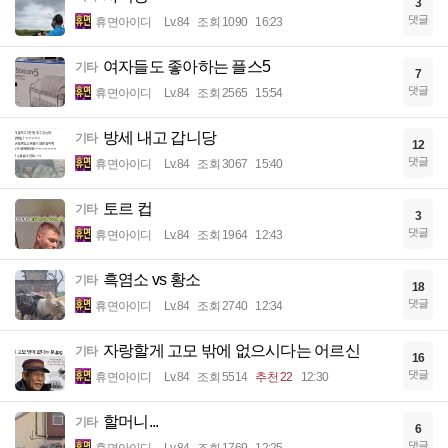
3
댓글
휴면아이디
Lv.84
조회 1090
16:23
여자들도 좋아하는 플스5
기타
7
댓글
휴면아이디
Lv.84
조회 2565
15:54
방세 내고 갑니당
기타
12
댓글
휴면아이디
Lv.84
조회 3067
15:40
토르 컵
기타
3
댓글
휴면아이디
Lv.84
조회 1964
12:43
흑염소 vs 황소
기타
18
댓글
휴면아이디
Lv.84
조회 2740
12:34
자랑할게 고모 밖에 없으시다는 어르신
기타
16
댓글
휴면아이디
Lv.84
조회 5514
추천 22
12:30
할머니...
기타
6
댓글
휴면아이디
Lv.84
조회 1769
12:25