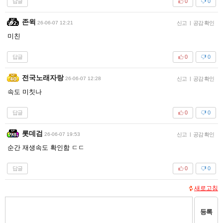
답글
0
0
존윅
26-06-07 12:21
신고
|
공감 확인
미친
답글
0
0
전국노래자랑
26-06-07 12:28
신고
|
공감 확인
속도 미칫나
답글
0
0
롯데검
26-06-07 19:53
신고
|
공감 확인
순간 재생속도 확인함 ㄷㄷ
답글
0
0
새로고침
등록