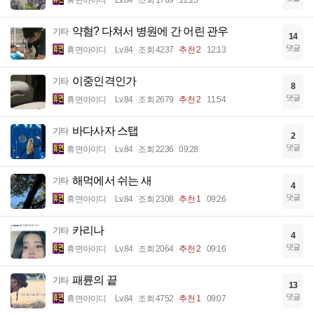
약혐? 다쳐서 병원에 간 어린 관우
기타
14
댓글
휴면아이디
Lv.84
조회 4237
추천 2
12:13
이중인격인가
기타
8
댓글
휴면아이디
Lv.84
조회 2679
추천 2
11:54
바다사자 스탭
기타
2
댓글
휴면아이디
Lv.84
조회 2236
09:28
해먹에서 쉬는 새
기타
4
댓글
휴면아이디
Lv.84
조회 2308
추천 1
09:26
카리나
기타
4
댓글
휴면아이디
Lv.84
조회 2064
추천 2
09:16
패륜의 끝
기타
13
댓글
휴면아이디
Lv.84
조회 4752
추천 1
09:07