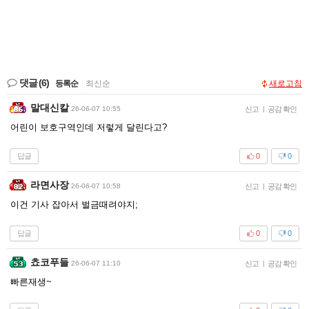
댓글
(6)
등록순
|
최신순
새로고침
말대신칼
26-06-07 10:55
신고
|
공감 확인
어린이 보호구역인데 저렇게 달린다고?
답글
0
0
라면사장
26-06-07 10:58
신고
|
공감 확인
이건 기사 잡아서 벌금때려야지;
답글
0
0
쵸코푸들
26-06-07 11:10
신고
|
공감 확인
빠른재생~