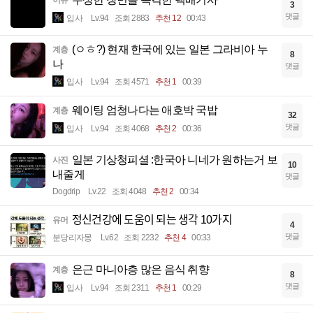
이슈
3
댓글
입사
Lv.94
조회 2883
추천 12
00:43
(ㅇㅎ?) 현재 한국에 있는 일본 그라비아 누
계층
8
나
댓글
입사
Lv.94
조회 4571
추천 1
00:39
웨이팅 엄청나다는 애호박 국밥
계층
32
댓글
입사
Lv.94
조회 4068
추천 2
00:36
일본 기상청피셜 :한국아 니네가 원하는거 보
사진
10
내줄게
댓글
Dogdrip
Lv.22
조회 4048
추천 2
00:34
정신건강에 도움이 되는 생각 10가지
유머
4
댓글
분당리자몽
Lv.62
조회 2232
추천 4
00:33
은근 마니아층 많은 음식 취향
계층
8
댓글
입사
Lv.94
조회 2311
추천 1
00:29