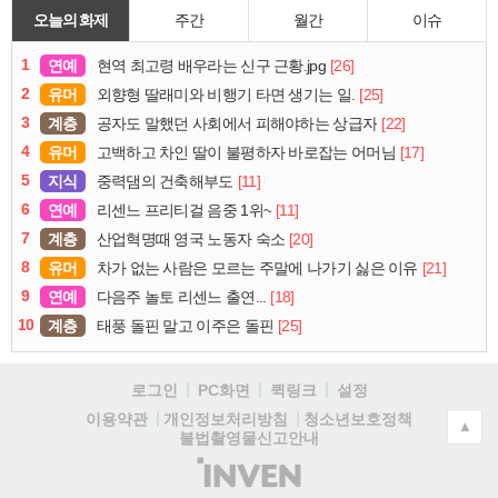
오늘의 화제
주간
월간
이슈
1
연예
[26]
현역 최고령 배우라는 신구 근황.jpg
2
유머
[25]
외향형 딸래미와 비행기 타면 생기는 일.
3
계층
[22]
공자도 말했던 사회에서 피해야하는 상급자
4
유머
[17]
고백하고 차인 딸이 불평하자 바로잡는 어머님
5
지식
[11]
중력댐의 건축해부도
6
연예
[11]
리센느 프리티걸 음중 1위~
7
계층
[20]
산업혁명때 영국 노동자 숙소
8
유머
[21]
차가 없는 사람은 모르는 주말에 나가기 싫은 이유
9
연예
[18]
다음주 놀토 리센느 출연...
10
계층
[25]
태풍 돌핀 말고 이주은 돌핀
로그인
PC화면
퀵링크
설정
청소년보호정책
이용약관
개인정보처리방침
▲
불법촬영물신고안내
(주)
인