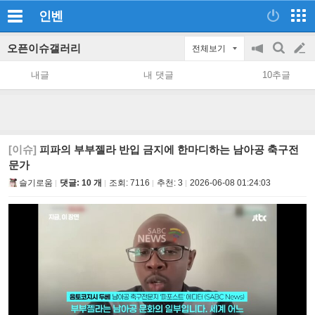
인벤
오픈이슈갤러리
전체보기
공
검
글
지
색
내글
내 댓글
10추글
on/off
쓰
기
[이슈]
피파의 부부젤라 반입 금지에 한마디하는 남아공 축구전
문가
슬기로움
댓글: 10 개
조회:
7116
추천:
3
2026-06-08 01:24:03