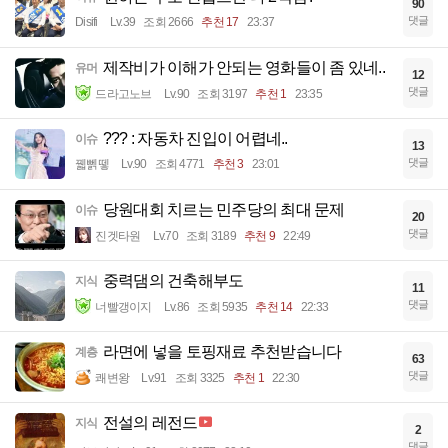
90
댓글
Disifi
Lv.39
조회 2666
추천 17
23:37
제작비가 이해가 안되는 영화들이 좀 있네..
유머
12
댓글
드라고노브
Lv.90
조회 3197
추천 1
23:35
??? : 자동차 진입이 어렵네..
이슈
13
댓글
꿻뻵뗗
Lv.90
조회 4771
추천 3
23:01
당원대회 치르는 민주당의 최대 문제
이슈
20
댓글
진겟타원
Lv.70
조회 3189
추천 9
22:49
중력댐의 건축해부도
지식
11
댓글
너빨갱이지
Lv.86
조회 5935
추천 14
22:33
라면에 넣을 토핑재료 추천받습니다
계층
63
댓글
쾌변왕
Lv.91
조회 3325
추천 1
22:30
전설의 레전드
지식
2
댓글