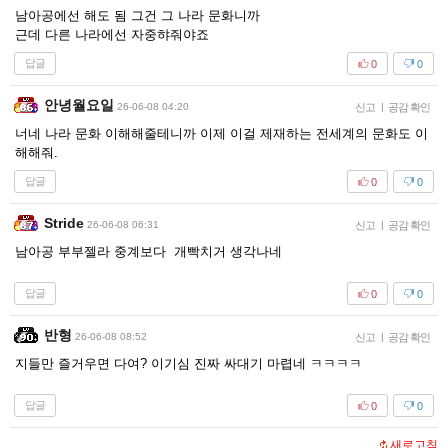
남아공에선 해도 됨 그건 그 나라 문화니까
근데 다른 나라에선 자중햐줘야죠
답글
0
0
안녕월요일
26-06-08 04:20
신고
|
공감 확인
너네 나라 문화 이해해줄테니까 이제 이걸 제재하는 전세계의 문화도 이
해해줘.
답글
0
0
Stride
26-06-08 06:31
신고
|
공감 확인
남아공 부부젤라 중계보다 개빡치거 생각나네
답글
0
0
반형
26-06-08 08:52
신고
|
공감 확인
지들만 즐거우면 다여? 이기심 진짜 싸대기 마렵네 ㅋㅋㅋㅋ
답글
0
0
새로고침