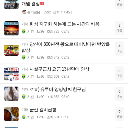
개월 결장
댓글
슬기로움
Lv.92
조회 7
04:21
화성 지구화 하는데 드는 시간과 비용
기타
7
댓글
치킨
Lv.99
조회 723
03:48
당신이 300년전 왕으로 태어났다면 받았을
기타
4
밥상
댓글
치킨
Lv.99
조회 742
03:42
사설구급차 요금 13년만에 인상
기타
0
댓글
치킨
Lv.99
조회 603
03:42
ㅇㅎ) 유투바 앙밍망씨 친구님
기타
0
댓글
치킨
Lv.99
조회 858
03:40
군산 갈비곱창
기타
0
댓글
치킨
Lv.99
조회 501
03:38