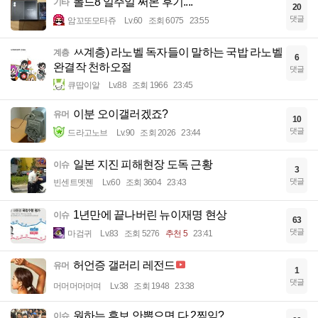
폴드8 일주일 써본 후기....
기타
20
댓글
암꼬또모타쥬
Lv.60
조회 6075
23:55
ㅆ계층) 라노벨 독자들이 말하는 국밥 라노벨
계층
6
완결작 천하오절
댓글
큐땁이알
Lv.88
조회 1966
23:45
이분 오이갤러겠죠?
유머
10
댓글
드라고노브
Lv.90
조회 2026
23:44
일본 지진 피해현장 도독 근황
이슈
3
댓글
빈센트멧젠
Lv.60
조회 3604
23:43
1년만에 끝나버린 뉴이재명 현상
이슈
63
댓글
마검귀
Lv.83
조회 5276
추천 5
23:41
허언증 갤러리 레전드
유머
1
댓글
머머머머머며
Lv.38
조회 1948
23:38
원하는 후보 안뽑으면 다 2찍임?
이슈