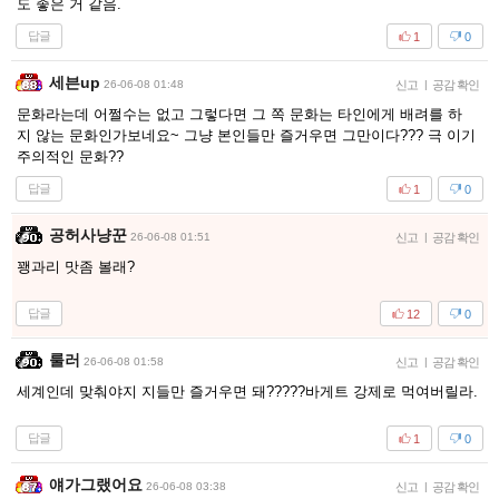
도 좋은 거 같음.
답글
1
0
세븐up
26-06-08 01:48
신고
|
공감 확인
문화라는데 어쩔수는 없고 그렇다면 그 쪽 문화는 타인에게 배려를 하
지 않는 문화인가보네요~ 그냥 본인들만 즐거우면 그만이다??? 극 이기
주의적인 문화??
답글
1
0
공허사냥꾼
26-06-08 01:51
신고
|
공감 확인
꽹과리 맛좀 볼래?
답글
12
0
룰러
26-06-08 01:58
신고
|
공감 확인
세계인데 맞춰야지 지들만 즐거우면 돼?????바게트 강제로 먹여버릴라.
답글
1
0
얘가그랬어요
26-06-08 03:38
신고
|
공감 확인