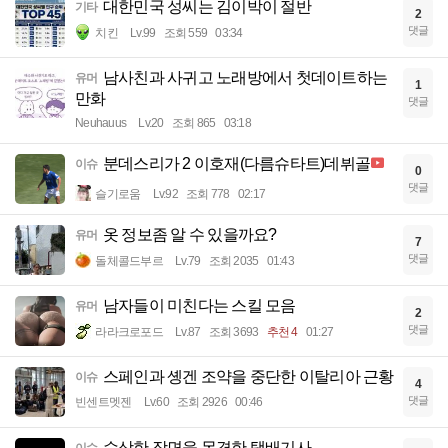
대한민국 성씨는 김이박이 절반
기타
2
댓글
치킨
Lv.99
조회 559
03:34
남사친과 사귀고 노래방에서 첫데이트하는
유머
1
만화
댓글
Neuhauus
Lv.20
조회 865
03:18
분데스리가 2 이호재(다름슈타트)데뷔골
이슈
0
댓글
슬기로움
Lv.92
조회 778
02:17
옷 정보좀 알 수 있을까요?
유머
7
댓글
돌체콜드부르
Lv.79
조회 2035
01:43
남자들이 미친다는 스킬 모음
유머
2
댓글
라라크로포드
Lv.87
조회 3693
추천 4
01:27
스페인과 솅겐 조약을 중단한 이탈리아 근황
이슈
4
댓글
빈센트멧젠
Lv.60
조회 2926
00:46
수상한 장면을 목격한 택배기사