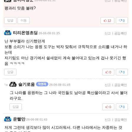
26-06-08 01:51
신고
|
공감 확인
꽹과리 맛좀 볼래?
답글
이동
12
0
티리온영초딩
26-06-08 01:35
신고
|
공감 확인
난 부부젤라 신기했던게
보통 소리가 나는 응원 도구는 박자 맞춰서 규칙적으로 소리를 내거나 하
는데
자기팀도 아닌 경기에서 쉴새없이 계속 불어대고 있는게 겁나 웃기긴 했
음 ㅋㅋㅋㅋ
답글
0
0
슬기로움
26-06-08 01:45
신고
|
공감 확인
그 나라를 응원하는 그 나라 국민들도 남아공 특산물이라고 사서 불더
라구요.
답글
0
0
운빨만
26-06-08 01:43
신고
|
공감 확인
저게 그런데 생각보다 많이 시끄러워서. 다른 나라에서는 자중하는 것