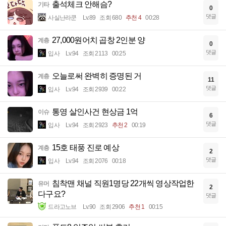
출석체크 안해슴?
기타
0
댓글
사실난라쿤
Lv.89
조회 680
추천 4
00:28
27,000원어치 곱창 2인분 양
계층
0
댓글
입사
Lv.94
조회 2113
00:25
오늘로써 완벽히 증명된 거
계층
11
댓글
입사
Lv.94
조회 2939
00:22
통영 살인사건 현상금 1억
이슈
6
댓글
입사
Lv.94
조회 2923
추천 2
00:19
15호 태풍 진로 예상
계층
2
댓글
입사
Lv.94
조회 2076
00:18
침착맨 채널 직원1명당 22개씩 영상작업한
유머
2
다구요?
댓글
드라고노브
Lv.90
조회 2906
추천 1
00:15