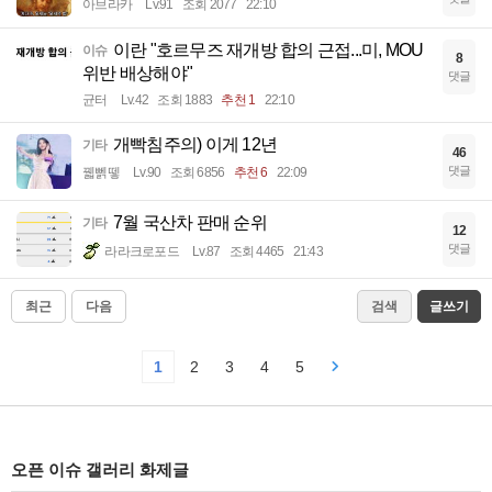
아브라카
Lv.91
조회 2077
22:10
이란 "호르무즈 재개방 합의 근접...미, MOU
이슈
8
위반 배상해야"
댓글
균터
Lv.42
조회 1883
추천 1
22:10
개빡침주의) 이게 12년
기타
46
댓글
꿻뻵뗗
Lv.90
조회 6856
추천 6
22:09
7월 국산차 판매 순위
기타
12
댓글
라라크로포드
Lv.87
조회 4465
21:43
최근
다음
검색
글쓰기
1
2
3
4
5
오픈 이슈 갤러리 화제글