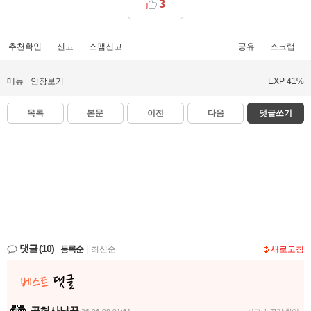
3
추천확인
신고
스팸신고
공유
스크랩
메뉴
인장보기
EXP 41%
목록
본문
이전
다음
댓글쓰기
댓글
(10)
등록순
|
최신순
새로고침
공허사냥꾼