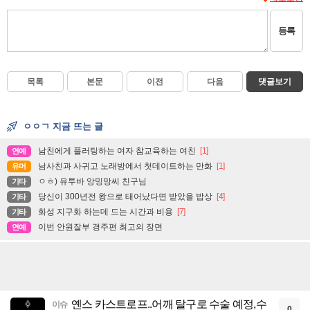
등록
목록
본문
이전
다음
댓글보기
ㅇㅇㄱ 지금 뜨는 글
남친에게 플러팅하는 여자 참교육하는 여친
[1]
연예
남사친과 사귀고 노래방에서 첫데이트하는 만화
[1]
유머
ㅇㅎ) 유투바 앙밍망씨 친구님
기타
당신이 300년전 왕으로 태어났다면 받았을 밥상
[4]
기타
화성 지구화 하는데 드는 시간과 비용
[7]
기타
이번 안원잘부 경주편 최고의 장면
연예
옌스 카스트로프..어깨 탈구로 수술 예정,수
이슈
0