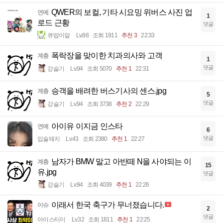
QWER의 보컬, 기타 시요밍 위버스 사진 업
연예
1
로드 근황
댓글
큐땁이알
Lv.88
조회 1911
추천 3
22:33
폭락장을 맞이한 치과의사와 고객
계층
1
댓글
강슬기
Lv.94
조회 5070
추천 1
22:31
승객을 배려한 버스기사의 센스.jpg
계층
5
댓글
강슬기
Lv.94
조회 3738
추천 2
22:29
아이유 이지금 인스타
연예
6
댓글
입술돼지
Lv.43
조회 2380
추천 1
22:27
남자가 BMW 말고 아반떼 N을 사야되는 이
계층
15
유.jpg
댓글
강슬기
Lv.94
조회 4039
추천 1
22:26
이래서 한국 축구가 무너졌습니다.
이슈
2
댓글
아이스티이
Lv.32
조회 1811
추천 1
22:25