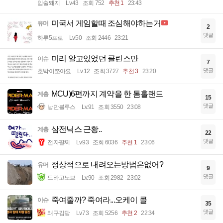
입술돼지
Lv.43
조회 752
추천 1
23:43
미국서 게임할때 조심해야하는거
유머
2
댓글
하루5프로
Lv.50
조회 2446
23:21
미리 알고있었던 클린스만
이슈
7
댓글
호박이쪼아요
Lv.12
조회 3727
추천 3
23:20
MCU)6편까지 계약을 한 톰홀랜드
계층
15
댓글
낭만블루스
Lv.91
조회 3550
23:08
삼전닉스 근황..
계층
22
댓글
전자팔찌
Lv.93
조회 6036
추천 1
23:06
정상적으로 내려오는방법은없어?
유머
9
댓글
드라고노브
Lv.90
조회 2982
23:02
죽여줄까? 죽여라...오케이 콜
이슈
35
댓글
왜구김당
Lv.73
조회 5256
추천 2
22:34