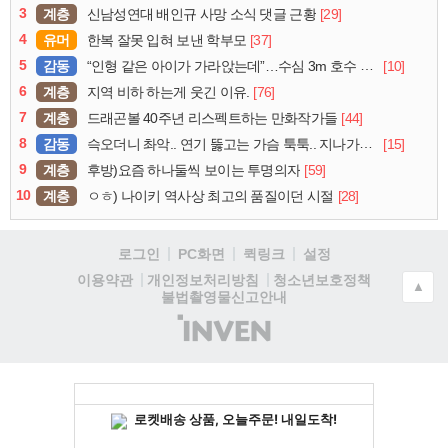
3
계층
[29]
신남성연대 배인규 사망 소식 댓글 근황
4
유머
[37]
한복 잘못 입혀 보낸 학부모
5
감동
[10]
“인형 같은 아이가 가라앉는데”…수심 3m 호수 뛰어든 60대 의인
6
계층
[76]
지역 비하 하는게 웃긴 이유.
7
계층
[44]
드래곤볼 40주년 리스펙트하는 만화작가들
8
감동
[15]
슥오더니 촤악.. 연기 뚫고는 가슴 툭툭.. 지나가던 아재의 정체
9
계층
[59]
후방)요즘 하나둘씩 보이는 투명의자
10
계층
[28]
ㅇㅎ) 나이키 역사상 최고의 품질이던 시절
로그인
PC화면
퀵링크
설정
청소년보호정책
이용약관
개인정보처리방침
▲
불법촬영물신고안내
(주)
인
벤