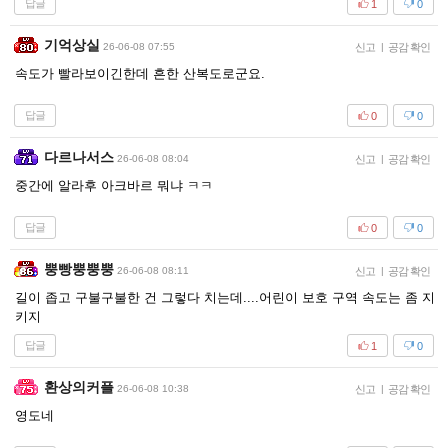
답글
1
0
기억상실
26-06-08 07:55
신고
|
공감 확인
속도가 빨라보이긴한데 흔한 산복도로군요.
답글
0
0
다르나서스
26-06-08 08:04
신고
|
공감 확인
중간에 알라후 아크바르 뭐냐 ㅋㅋ
답글
0
0
뿡빵뿡뿡뿡
26-06-08 08:11
신고
|
공감 확인
길이 좁고 구불구불한 건 그렇다 치는데....어린이 보호 구역 속도는 좀 지
키지
답글
1
0
환상의커플
26-06-08 10:38
신고
|
공감 확인
영도네