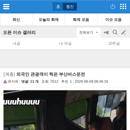
홈
웹진
최신
오늘의 화제
화제 모음
이슈 모음
오픈 이슈 갤러리
전체보기
공
검
글
지
색
내글
내 댓글
10추글
on/off
쓰
기
[계층]
외국인 관광객이 찍은 부산버스운전
뮤지케
댓글: 11 개
조회:
7012
추천:
1
2026-06-08 06:46:16