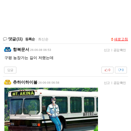
댓글
(11)
등록순
|
최신순
새로고침
항복문서
26-06-08 06:53
신고
|
공감 확인
구평 농장가는 길이 저랬는데
답글
0
0
츄하이하이볼
26-06-08 06:58
신고
|
공감 확인