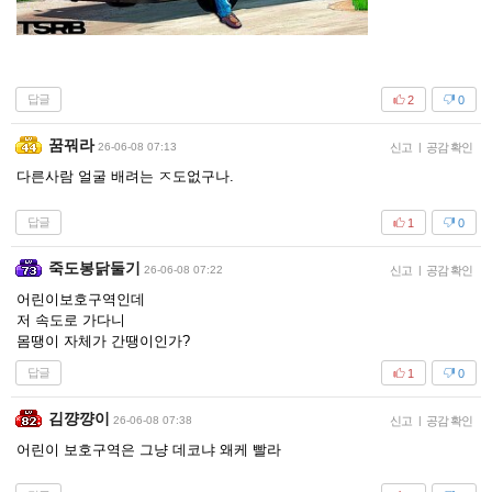
답글
2
0
꿈꿔라
26-06-08 07:13
신고
|
공감 확인
다른사람 얼굴 배려는 ㅈ도없구나.
답글
1
0
죽도봉닭둘기
26-06-08 07:22
신고
|
공감 확인
어린이보호구역인데
저 속도로 가다니
몸땡이 자체가 간땡이인가?
답글
1
0
김꺙꺙이
26-06-08 07:38
신고
|
공감 확인
어린이 보호구역은 그냥 데코냐 왜케 빨라