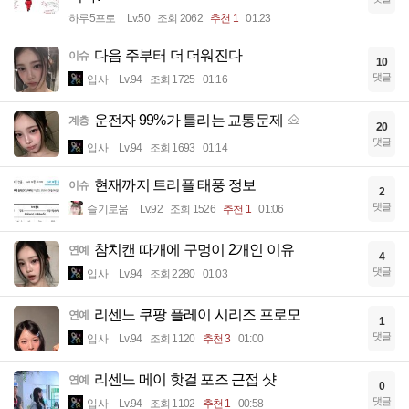
하루5프로
Lv.50
조회 2062
추천 1
01:23
다음 주부터 더 더워진다
이슈
10
댓글
입사
Lv.94
조회 1725
01:16
운전자 99%가 틀리는 교통문제
계층
20
댓글
입사
Lv.94
조회 1693
01:14
현재까지 트리플 태풍 정보
이슈
2
댓글
슬기로움
Lv.92
조회 1526
추천 1
01:06
참치캔 따개에 구멍이 2개인 이유
연예
4
댓글
입사
Lv.94
조회 2280
01:03
리센느 쿠팡 플레이 시리즈 프로모
연예
1
댓글
입사
Lv.94
조회 1120
추천 3
01:00
리센느 메이 핫걸 포즈 근접 샷
연예
0
댓글
입사
Lv.94
조회 1102
추천 1
00:58