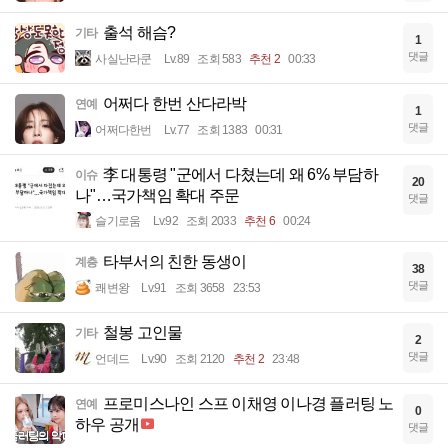
출석 해슴?
기타
1
댓글
사실난라쿤
Lv.89
조회 583
추천 2
00:33
어쩌다 한번 산다라박
연예
1
댓글
어쩌다한번
Lv.77
조회 1383
00:31
李 대통령 "군에서 다쳤는데 왜 6% 부담하
이슈
20
나"…국가책임 확대 주문
댓글
슬기로움
Lv.92
조회 2033
추천 6
00:24
타부서의 친한 동생이
계층
38
댓글
쾌변왕
Lv.91
조회 3658
23:53
철봉 고인물
기타
2
댓글
언데드
Lv.90
조회 2120
추천 2
23:48
프로미스나인 스프 이채영 이나경 플러팅 노
연예
0
하우 공개
댓글