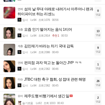
섬의 날 무대 아래로 내려가서 아주머니 팬과
연예
0
하이파이브 하는 리센느
댓글
입사
Lv.94
조회 1076
00:56
요즘 인기 떨어지는 음식 1티어
계층
13
댓글
입사
Lv.94
조회 2814
추천 1
00:53
김민재가 바라는 차기 국대 감독
계층
9
댓글
입사
Lv.94
조회 2086
00:49
편의점 과자 먹고 눈 돌아간 JYP ㅋㅋ
연예
1
댓글
입사
Lv.94
조회 2362
00:46
JTBC 대한 축구 협회, 성 접대 관련 해명
이슈
26
댓글
입사
Lv.94
조회 2362
00:45
제주도행 비행기에서 생긴 일
유머
2
댓글
슬기로움
Lv.92
조회 1033
00:43