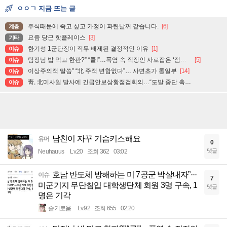
ㅇㅇㄱ 지금 뜨는 글
주식때문에 죽고 싶고 가정이 파탄날꺼 같습니다.
[6]
계층
요즘 당근 핫플레이스
[3]
기타
한기성 1군단장이 직무 배제된 결정적인 이유
[1]
이슈
팀장님 밥 먹고 한판?” “콜!”…폭염 속 직장인 사로잡은 ‘점심 몰캉스’
[5]
이슈
이상주의적 말씀” “北 주적 변함없다”… 사면초가 통일부
[14]
이슈
靑, 北미사일 발사에 긴급안보상황점검회의…“도발 중단 촉구”
이슈
남친이 자꾸 기습키스해요
유머
0
댓글
Neuhauus
Lv.20
조회 362
03:02
호남 반도체 방해하는 미 7공군 박살내자”···
이슈
7
미군기지 무단침입 대학생단체 회원 3명 구속, 1
댓글
명은 기각
슬기로움
Lv.92
조회 655
02:20