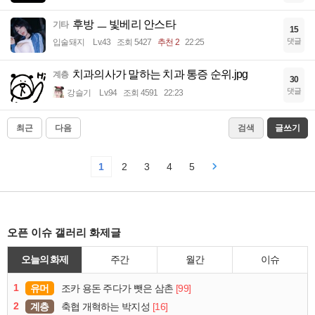
후방 ㅡ 빛베리 안스타
기타
15
댓글
입술돼지
Lv.43
조회 5427
추천 2
22:25
치과의사가 말하는 치과 통증 순위.jpg
계층
30
댓글
강슬기
Lv.94
조회 4591
22:23
최근
다음
검색
글쓰기
1
2
3
4
5
오픈 이슈 갤러리 화제글
오늘의 화제
주간
월간
이슈
1
유머
[99]
조카 용돈 주다가 뺏은 삼촌
2
계층
[16]
축협 개혁하는 박지성