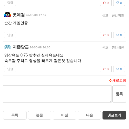
답글
0
0
롯데검
26-06-08 17:59
신고
|
공감 확인
순간 게임인줄
답글
0
0
지존당근
26-06-08 20:05
신고
|
공감 확인
영상속도 0.75 맞추면 실제속도네요
속도감 주려고 영상을 빠르게 감은것 같습니다
답글
0
0
새로고침
등록
목록
본문
이전
다음
댓글보기