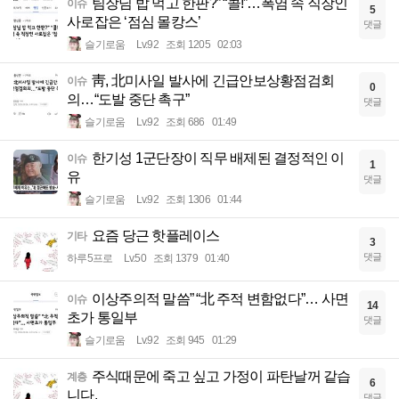
팀장님 밥 먹고 한판?” “콜!”…폭염 속 직장인
이슈
5
사로잡은 ‘점심 몰캉스’
댓글
슬기로움
Lv.92
조회 1205
02:03
靑, 北미사일 발사에 긴급안보상황점검회
이슈
0
의…“도발 중단 촉구”
댓글
슬기로움
Lv.92
조회 686
01:49
한기성 1군단장이 직무 배제된 결정적인 이
이슈
1
유
댓글
슬기로움
Lv.92
조회 1306
01:44
요즘 당근 핫플레이스
기타
3
댓글
하루5프로
Lv.50
조회 1379
01:40
이상주의적 말씀” “北 주적 변함없다”… 사면
이슈
14
초가 통일부
댓글
슬기로움
Lv.92
조회 945
01:29
주식때문에 죽고 싶고 가정이 파탄날꺼 같습
계층
6
니다.
댓글