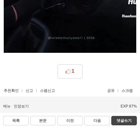
1
추천확인
신고
스팸신고
공유
스크랩
메뉴
인장보기
EXP 87%
목록
본문
이전
다음
댓글쓰기