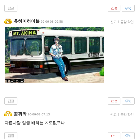
답글
0
0
츄하이하이볼
26-06-08 06:58
신고
|
공감 확인
답글
2
0
꿈꿔라
26-06-08 07:13
신고
|
공감 확인
다른사람 얼굴 배려는 ㅈ도없구나.
답글
1
0