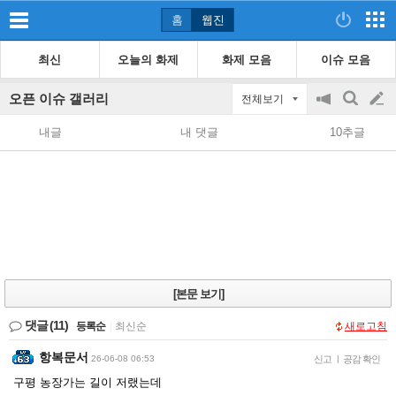
홈
웹진
최신
오늘의 화제
화제 모음
이슈 모음
오픈 이슈 갤러리
전체보기
공
검
글
지
색
내글
내 댓글
10추글
on/off
쓰
기
[본문 보기]
댓글
(11)
등록순
|
최신순
새로고침
항복문서
26-06-08 06:53
신고
|
공감 확인
구평 농장가는 길이 저랬는데