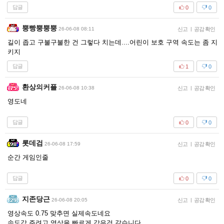
답글
0
0
뿡빵뿡뿡뿡
26-06-08 08:11
신고
|
공감 확인
길이 좁고 구불구불한 건 그렇다 치는데....어린이 보호 구역 속도는 좀 지
키지
답글
1
0
환상의커플
26-06-08 10:38
신고
|
공감 확인
영도네
답글
0
0
롯데검
26-06-08 17:59
신고
|
공감 확인
순간 게임인줄
답글
0
0
지존당근
26-06-08 20:05
신고
|
공감 확인
영상속도 0.75 맞추면 실제속도네요
속도감 주려고 영상을 빠르게 감은것 같습니다