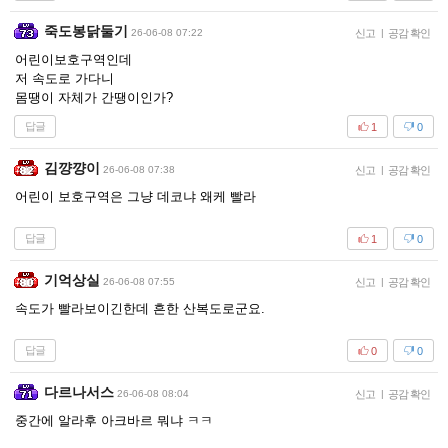
죽도봉닭둘기
26-06-08 07:22
신고
|
공감 확인
어린이보호구역인데
저 속도로 가다니
몸땡이 자체가 간땡이인가?
답글
1
0
김꺙꺙이
26-06-08 07:38
신고
|
공감 확인
어린이 보호구역은 그냥 데코냐 왜케 빨라
답글
1
0
기억상실
26-06-08 07:55
신고
|
공감 확인
속도가 빨라보이긴한데 흔한 산복도로군요.
답글
0
0
다르나서스
26-06-08 08:04
신고
|
공감 확인
중간에 알라후 아크바르 뭐냐 ㅋㅋ