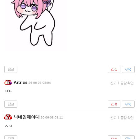
답글
1
0
Artrics
26-06-08 08:04
신고
|
공감 확인
ㅇㄷ
답글
0
0
닉네임해야대
26-06-08 08:11
신고
|
공감 확인
ㅅㅇ
답글
0
0