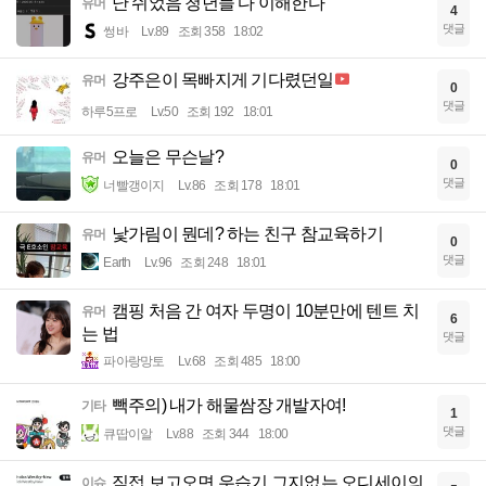
난 쉬었음 청년들 다 이해한다
유머
4
댓글
썽바
Lv.89
조회 358
18:02
강주은이 목빠지게 기다렸던일
유머
0
댓글
하루5프로
Lv.50
조회 192
18:01
오늘은 무슨날?
유머
0
댓글
너빨갱이지
Lv.86
조회 178
18:01
낯가림이 뭔데? 하는 친구 참교육하기
유머
0
댓글
Earth
Lv.96
조회 248
18:01
캠핑 처음 간 여자 두명이 10분만에 텐트 치
유머
6
는 법
댓글
파아랑망토
Lv.68
조회 485
18:00
빽주의) 내가 해물쌈장 개발자여!
기타
1
댓글
큐땁이알
Lv.88
조회 344
18:00
직접 보고오면 우습기 그지없는 오디세이의
이슈