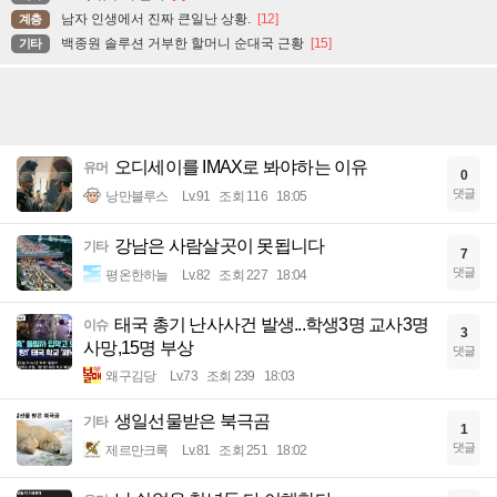
남자 인생에서 진짜 큰일난 상황.
[12]
계층
백종원 솔루션 거부한 할머니 순대국 근황
[15]
기타
오디세이를 IMAX로 봐야하는 이유
유머
0
댓글
낭만블루스
Lv.91
조회 116
18:05
강남은 사람살곳이 못됩니다
기타
7
댓글
평온한하늘
Lv.82
조회 227
18:04
태국 총기 난사사건 발생...학생3명 교사3명
이슈
3
사망,15명 부상
댓글
왜구김당
Lv.73
조회 239
18:03
생일선물받은 북극곰
기타
1
댓글
제르만크록
Lv.81
조회 251
18:02