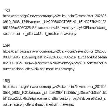
15원
https://campaign2.naver.com/npay/v2/click-point/?eventId=cr_202606
0810_2606_1749&request_id=20260608T065141_16143267b242492
981546ac8080325d5&placement=all&inventory=pay%3Ebenefit&aot_
source=adison_offerwall&aot_medium=naverpay
15원
https://campaign2.naver.com/npay/v2/click-point/?eventId=cr_202606
0809_2606_1127&request_id=20260608T065207_f17cead486eb4eaa
b6e086106a030c42&placement=all&inventory=pay%3Ebenefit&aot_s
ource=adison_offerwall&aot_medium=naverpay
15원
https://campaign2.naver.com/npay/v2/click-point/?eventId=cr_202606
0501_2606_1021&request_id=20260604T213557_bf9ea846b8a54551
bf419ca23d678c3e&placement=all&inventory=pay%3Ebenefit&aot_s
ource=adison_offerwall&aot_medium=naverpay