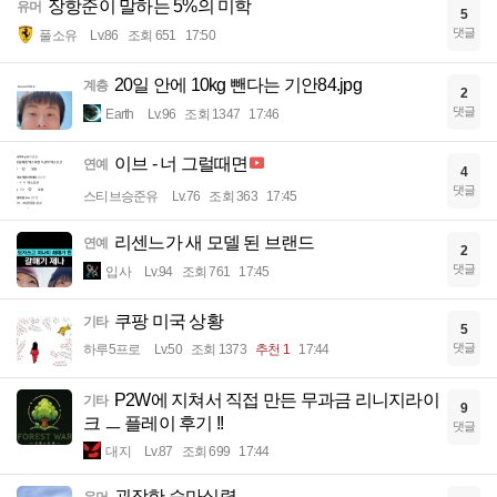
장항준이 말하는 5%의 미학
유머
5
댓글
풀소유
Lv.86
조회 651
17:50
20일 안에 10kg 뺀다는 기안84.jpg
계층
2
댓글
Earth
Lv.96
조회 1347
17:46
이브 - 너 그럴때면
연예
4
댓글
스티브승준유
Lv.76
조회 363
17:45
리센느가 새 모델 된 브랜드
연예
2
댓글
입사
Lv.94
조회 761
17:45
쿠팡 미국 상황
기타
5
댓글
하루5프로
Lv.50
조회 1373
추천 1
17:44
P2W에 지쳐서 직접 만든 무과금 리니지라이
기타
9
크 ㅡ 플레이 후기 !!
댓글
대지
Lv.87
조회 699
17:44
굉장한 승마실력