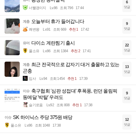
유머
6
댓글
너빨갱이지
Lv.86
조회 796
17:44
오늘부터 휴가 들어갑니다
계층
9
댓글
쾌변왕
Lv.91
조회 669
추천 1
17:42
다이소 계란찜기 출시
유머
22
댓글
풀소유
Lv.86
조회 1384
추천 2
17:41
최근 전국적으로 갑자기 대거 출몰하고 있는
계층
13
곤충
댓글
입사
Lv.94
조회 1454
추천 1
17:39
축구협회 '심판 성접대' 후폭풍, 런던 올림픽
이슈
9
동메달 '박탈' 우려도
댓글
슬기로움
Lv.92
조회 808
추천 1
17:38
SK 하이닉스 주당 375원 배당
이슈
12
댓글
풀소유
Lv.86
조회 1048
17:38