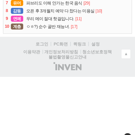
7
유머
[29]
파브리도 이해 안가는 한국 음식
8
감동
[10]
오픈 후 3개월치 예약 다 찼다는 미용실
9
연예
[11]
우리 메이 절대 핫걸입니다.
10
계층
[17]
ㅇㅎ?) 순수 골반 재능녀.
로그인
PC화면
퀵링크
설정
청소년보호정책
이용약관
개인정보처리방침
▲
불법촬영물신고안내
(주)
인
벤