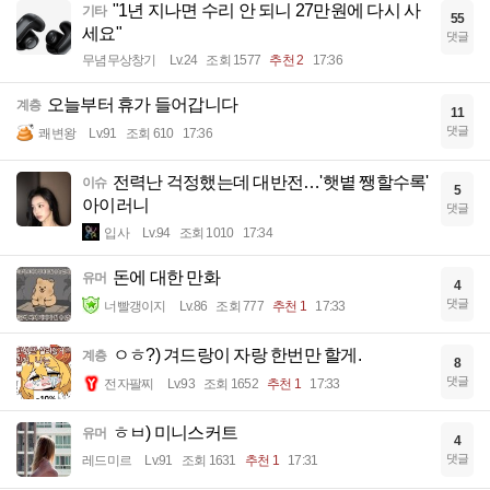
"1년 지나면 수리 안 되니 27만원에 다시 사
기타
55
세요"
댓글
무념무상창기
Lv.24
조회 1577
추천 2
17:36
오늘부터 휴가 들어갑니다
계층
11
댓글
쾌변왕
Lv.91
조회 610
17:36
전력난 걱정했는데 대반전…'햇볕 쨍할수록'
이슈
5
아이러니
댓글
입사
Lv.94
조회 1010
17:34
돈에 대한 만화
유머
4
댓글
너빨갱이지
Lv.86
조회 777
추천 1
17:33
ㅇㅎ?) 겨드랑이 자랑 한번만 할게.
계층
8
댓글
전자팔찌
Lv.93
조회 1652
추천 1
17:33
ㅎㅂ) 미니스커트
유머
4
댓글
레드미르
Lv.91
조회 1631
추천 1
17:31