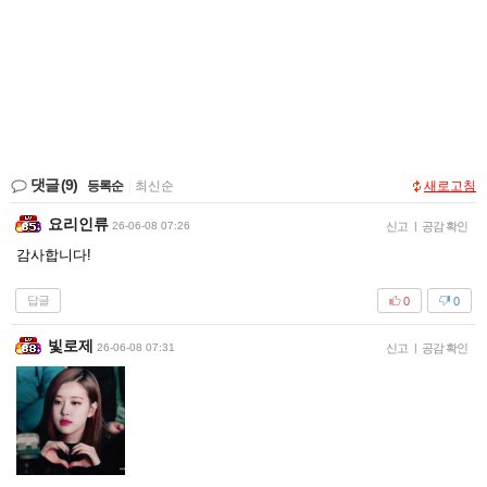
댓글
(9)
등록순
|
최신순
새로고침
요리인류
26-06-08 07:26
신고
|
공감 확인
감사합니다!
답글
0
0
빛로제
26-06-08 07:31
신고
|
공감 확인