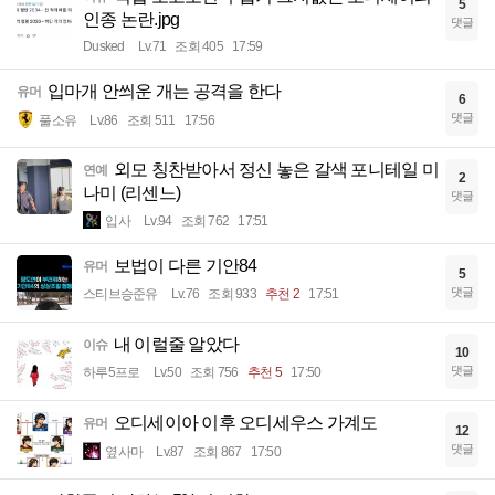
5
인종 논란.jpg
댓글
Dusked
Lv.71
조회 405
17:59
입마개 안씌운 개는 공격을 한다
유머
6
댓글
풀소유
Lv.86
조회 511
17:56
외모 칭찬받아서 정신 놓은 갈색 포니테일 미
연예
2
나미 (리센느)
댓글
입사
Lv.94
조회 762
17:51
보법이 다른 기안84
유머
5
댓글
스티브승준유
Lv.76
조회 933
추천 2
17:51
내 이럴줄 알았다
이슈
10
댓글
하루5프로
Lv.50
조회 756
추천 5
17:50
오디세이아 이후 오디세우스 가계도
유머
12
댓글
옆사마
Lv.87
조회 867
17:50