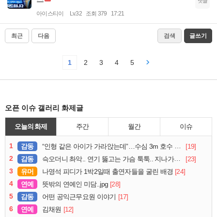
댓글
아이스티이
Lv.32
조회 379
17:21
최근
다음
검색
글쓰기
1
2
3
4
5
오픈 이슈 갤러리 화제글
오늘의 화제
주간
월간
이슈
1
감동
[19]
“인형 같은 아이가 가라앉는데”…수심 3m 호수 뛰어든 60대 의인
2
감동
[23]
슥오더니 촤악.. 연기 뚫고는 가슴 툭툭.. 지나가던 아재의 정체
3
유머
[24]
나영석 피디가 1박2일때 출연자들을 굴린 배경
4
연예
[28]
뜻밖의 연예인 미담..jpg
5
감동
[17]
어떤 공익근무요원 이야기
6
연예
[12]
김채원