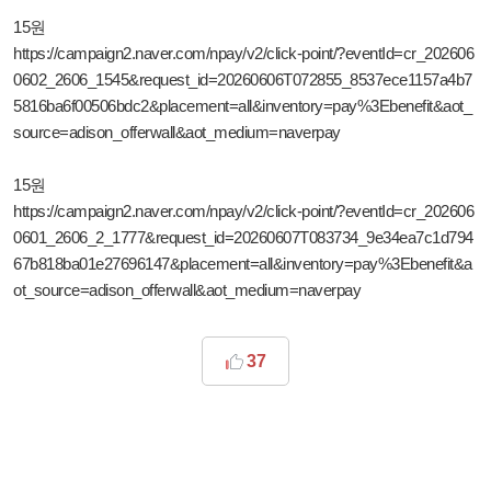
15원
https://campaign2.naver.com/npay/v2/click-point/?eventId=cr_202606
0602_2606_1545&request_id=20260606T072855_8537ece1157a4b7
5816ba6f00506bdc2&placement=all&inventory=pay%3Ebenefit&aot_
source=adison_offerwall&aot_medium=naverpay
15원
https://campaign2.naver.com/npay/v2/click-point/?eventId=cr_202606
0601_2606_2_1777&request_id=20260607T083734_9e34ea7c1d794
67b818ba01e27696147&placement=all&inventory=pay%3Ebenefit&a
ot_source=adison_offerwall&aot_medium=naverpay
37