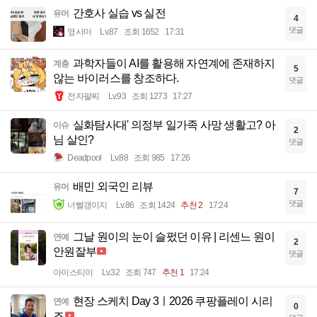
간호사 실습 vs 실전
유머
4
댓글
옆사마
Lv.87
조회 1652
17:31
과학자들이 AI를 활용해 자연계에 존재하지
계층
5
않는 바이러스를 창조하다.
댓글
전자팔찌
Lv.93
조회 1273
17:27
실화탐사대' 의정부 일가족 사망 생활고? 아
이슈
2
님 살인?
댓글
Deadpool
Lv.88
조회 985
17:26
배민 외국인 리뷰
유머
7
댓글
너빨갱이지
Lv.86
조회 1424
추천 2
17:24
그날 원이의 눈이 슬펐던 이유 | 리센느 원이
연예
2
안원잘부
댓글
아이스티이
Lv.32
조회 747
추천 1
17:24
현장 스케치 Day 3ㅣ2026 쿠팡플레이 시리
연예
0
즈