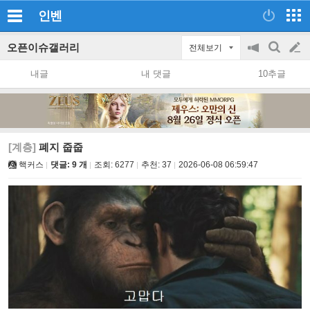
인벤
오픈이슈갤러리
전체보기
공
검
글
지
색
내글
내 댓글
10추글
on/off
쓰
기
[계층]
폐지 줍줍
핵커스
댓글: 9 개
조회:
6277
추천:
37
2026-06-08 06:59:47