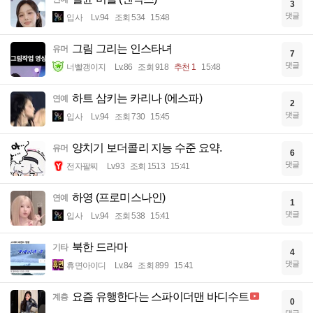
3
댓글
입사
Lv.94
조회 534
15:48
그림 그리는 인스타녀
유머
7
댓글
너빨갱이지
Lv.86
조회 918
추천 1
15:48
하트 삼키는 카리나 (에스파)
연예
2
댓글
입사
Lv.94
조회 730
15:45
양치기 보더콜리 지능 수준 요약.
유머
6
댓글
전자팔찌
Lv.93
조회 1513
15:41
하영 (프로미스나인)
연예
1
댓글
입사
Lv.94
조회 538
15:41
북한 드라마
기타
4
댓글
휴면아이디
Lv.84
조회 899
15:41
요즘 유행한다는 스파이더맨 바디수트
계층
0
댓글