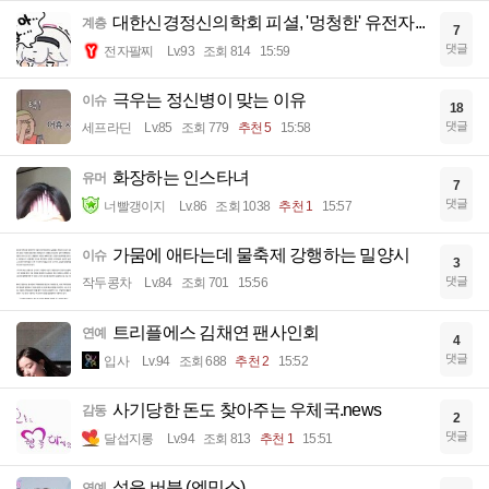
대한신경정신의학회 피셜, '멍청한' 유전자...
계층
7
댓글
전자팔찌
Lv.93
조회 814
15:59
극우는 정신병이 맞는 이유
이슈
18
댓글
세프라딘
Lv.85
조회 779
추천 5
15:58
화장하는 인스타녀
유머
7
댓글
너빨갱이지
Lv.86
조회 1038
추천 1
15:57
가뭄에 애타는데 물축제 강행하는 밀양시
이슈
3
댓글
작두콩차
Lv.84
조회 701
15:56
트리플에스 김채연 팬사인회
연예
4
댓글
입사
Lv.94
조회 688
추천 2
15:52
사기당한 돈도 찾아주는 우체국.news
감동
2
댓글
달섭지롱
Lv.94
조회 813
추천 1
15:51
설윤 버블 (엔믹스)
연예