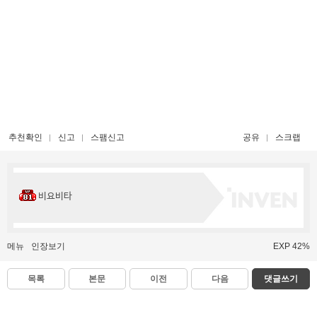
추천확인
신고
스팸신고
공유
스크랩
비요비타
메뉴
인장보기
EXP 42%
목록
본문
이전
다음
댓글쓰기