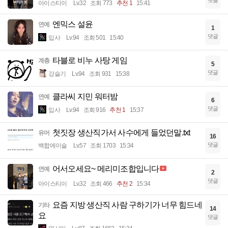
아이스티이
Lv.32
조회 773
추천 1
15:41
엔믹스 설윤
연예
1
댓글
입사
Lv.94
조회 501
15:40
타블로 비누 사탕 게임
계층
5
댓글
강슬기
Lv.94
조회 931
15:38
클라씨 지민 워터밤
연예
6
댓글
입사
Lv.94
조회 916
추천 1
15:37
첫짓장 생산직가서 사수에게 들었던말.txt
유머
16
댓글
백합에이슬
Lv.57
조회 1703
15:34
어서오세요~ 메리미조합입니다
연예
2
댓글
아이스티이
Lv.32
조회 466
추천 2
15:34
요즘 지방 생산직 사람 구하기가 너무 힘드네
기타
14
요
댓글