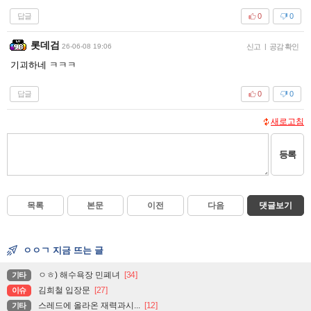
답글
0
0
롯데검
26-06-08 19:06
신고
|
공감 확인
기괴하네 ㅋㅋㅋ
답글
0
0
새로고침
등록
목록
본문
이전
다음
댓글보기
ㅇㅇㄱ 지금 뜨는 글
ㅇㅎ) 해수욕장 민폐녀
[34]
기타
김희철 입장문
[27]
이슈
스레드에 올라온 재력과시...
[12]
기타