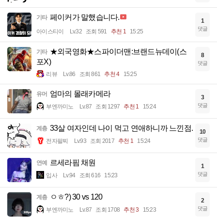
페이커가 말했습니다.
기타
1
댓글
아이스티이
Lv.32
조회 591
추천 1
15:25
★외국영화★스파이더맨:브랜드뉴데이(스
기타
8
포X)
댓글
리뷰
Lv.86
조회 861
추천 4
15:25
엄마의 몰래카메라
유머
3
댓글
부엔까미노
Lv.87
조회 1297
추천 1
15:24
33살 여자인데 나이 먹고 연애하니까 느낀점.
계층
10
댓글
전자팔찌
Lv.93
조회 2017
추천 1
15:24
르세라핌 채원
연예
1
댓글
입사
Lv.94
조회 616
15:23
ㅇㅎ?) 30 vs 120
계층
2
댓글
부엔까미노
Lv.87
조회 1708
추천 3
15:23