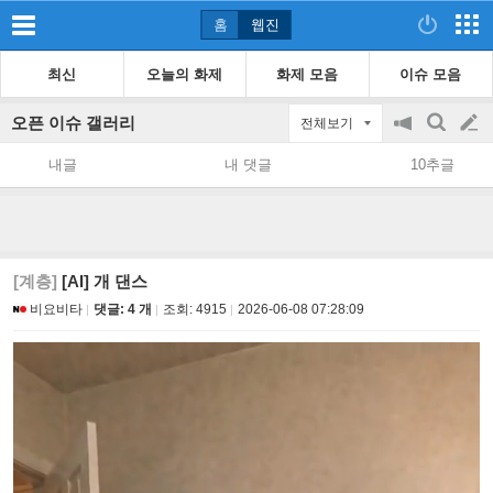
홈
웹진
최신
오늘의 화제
화제 모음
이슈 모음
오픈 이슈 갤러리
전체보기
공
검
글
지
색
내글
내 댓글
10추글
on/off
쓰
기
[계층]
[AI] 개 댄스
비요비타
댓글: 4 개
조회:
4915
2026-06-08 07:28:09