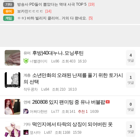
방송사 PD들이 뽑았다는 역대 사극 TOP 5
[19]
기타
보카인ㄷㄷㄷㄷ
[14]
유머
ㅇㅎ) 바하 빌리지 클리어.. 거의 다 왔네요.
[5]
게임
후방)40대누나. 모닝루틴
유머
4
댓글
너빨갱이지
Lv.86
조회 403
16:10
소년만화의 오래된 난제를 풀기 위한 토가시
계층
1
의 선택
댓글
작두콩차
Lv.84
조회 210
16:10
260808 있지 팬미팅 중 유나 버블팝
연예
0
댓글
어쩌다한번
Lv.77
조회 141
추천 1
16:09
떡인지에서 타락의 상징이 되어버린 옷
기타
3
댓글
옆사마
Lv.87
조회 1168
15:59