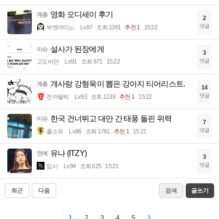
영화 오디세이 후기
계층
2
댓글
부엔까미노
Lv.87
조회 1081
추천 1
15:22
설사가 된장에게
이슈
3
댓글
고도비만
Lv.91
조회 871
15:22
개사랑 강형욱이 뽑은 강아지 티어리스트.
계층
14
댓글
전자팔찌
Lv.93
조회 1139
추천 1
15:22
한국 건너뛰고 대만 간 태풍 돌핀 위력
이슈
7
댓글
풀소유
Lv.86
조회 1781
추천 1
15:21
유나 (ITZY)
연예
3
댓글
입사
Lv.94
조회 625
15:21
최근
다음
검색
글쓰기
1
2
3
4
5