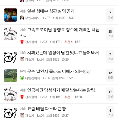
옆사마
Lv.87
조회 1663
15:34
일본 성매수 심판 실명 공개
계층
7
댓글
부엔까미노
Lv.87
조회 1400
15:32
고속도로 미납 통행료 징수에 개빡친 체납
계층
18
자..
댓글
전자팔찌
Lv.93
조회 1734
추천 4
15:31
치과갔는데 원장이 남친 있냐고 물어봐서
계층
7
댓글
강슬기
Lv.94
조회 1821
15:29
무슨 말인지 몰라도 이해가 되는영상
유머
12
댓글
너빨갱이지
Lv.86
조회 1243
15:28
연금복권 당첨자가 매달 받는다는 알림.....
계층
17
댓글
전자팔찌
Lv.93
조회 1962
추천 1
15:28
요즘 배달 파스타 근황
계층
4
댓글
강슬기
Lv.94
조회 1469
15:27