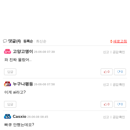
댓글
(4)
등록순
|
최신순
새로고침
고양고앵이
26-06-08 07:39
신고
|
공감 확인
와 진짜 몰랐어..
답글
0
0
누구나평등
26-06-08 07:58
신고
|
공감 확인
이게 ai라고?
답글
0
0
Casxio
26-06-08 08:45
신고
|
공감 확인
빠큐 안했는데요?