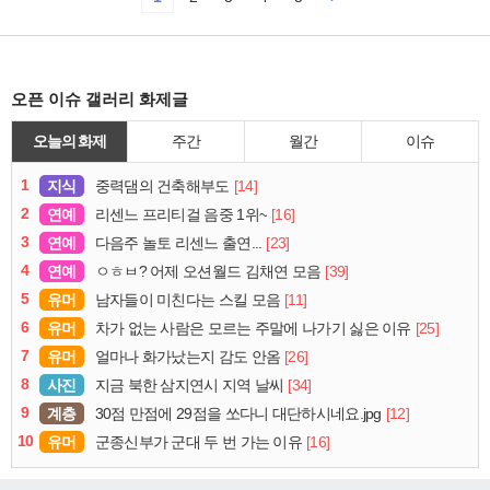
오픈 이슈 갤러리 화제글
오늘의 화제
주간
월간
이슈
1
지식
[14]
중력댐의 건축해부도
2
연예
[16]
리센느 프리티걸 음중 1위~
3
연예
[23]
다음주 놀토 리센느 출연...
4
연예
[39]
ㅇㅎㅂ? 어제 오션월드 김채연 모음
5
유머
[11]
남자들이 미친다는 스킬 모음
6
유머
[25]
차가 없는 사람은 모르는 주말에 나가기 싫은 이유
7
유머
[26]
얼마나 화가났는지 감도 안옴
8
사진
[34]
지금 북한 삼지연시 지역 날씨
9
계층
[12]
30점 만점에 29점을 쏘다니 대단하시네요.jpg
10
유머
[16]
군종신부가 군대 두 번 가는 이유