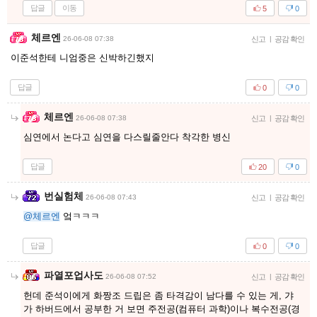
답글
이동
5
0
체르엔
26-06-08 07:38
신고
|
공감 확인
이준석한테 니엄중은 신박하긴했지
답글
0
0
체르엔
26-06-08 07:38
신고
|
공감 확인
심연에서 논다고 심연을 다스릴줄안다 착각한 병신
답글
20
0
번실험체
26-06-08 07:43
신고
|
공감 확인
@체르엔
엌ㅋㅋㅋ
답글
0
0
파열포업사도
26-06-08 07:52
신고
|
공감 확인
헌데 준석이에게 화짱조 드립은 좀 타격감이 남다를 수 있는 게, 갸
가 하버드에서 공부한 거 보면 주전공(컴퓨터 과학)이나 복수전공(경