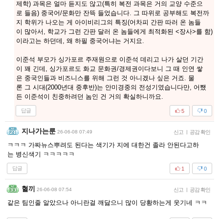
제학) 과목은 얼마 듣지도 않고(특히 복전 과목은 거의 교양 수준으
로 들음) 중국어/문화만 잔뜩 들었습니다. 그 따위로 공부해도 복전까
지 학위가 나오는 게 아이비리그의 특징(어차피 간판 따러 온 놈들
이 많아서, 학교가 그런 간판 달러 온 놈들에게 최적화된 <장사>를 함)
이라고는 하던데, 왜 하필 중국어냐는 거지요.
이준석 부모가 싱가포르 주재원으로 이준석 데리고 나가 살던 기간
이 꽤 긴데, 싱가포르도 화교 문화권/경제권이다보니 그 때 인연 쌓
은 중국인들과 비즈니스를 위해 그런 것 아니겠나 싶은 거죠. 물
론 그 시대(2000년대 중후반)는 안미경중의 전성기였습니다만, 어쨌
든 이준석이 친중하려던 놈인 건 거의 확실하니까요.
답글
5
0
지나가는룬
26-06-08 07:49
신고
|
공감 확인
ㅋㅋㅋ 가짜뉴스뿌려도 된다는 색기가 지에 대한건 졸라 안된다고하
는 병신색기 ㅋㅋㅋㅋㅋ
답글
1
0
혈끼
26-06-08 07:54
신고
|
공감 확인
같은 팀인줄 알았으나 아니란걸 깨닳으니 많이 당황하는게 웃기네 ㅋㅋ