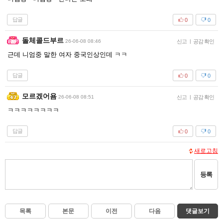
답글
0
0
돌체콜드부르
26-06-08 08:46
신고
|
공감 확인
근데 니엄중 말한 여자 중국인상인데 ㅋㅋ
답글
0
0
모르겠어욤
26-06-08 08:51
신고
|
공감 확인
ㅋㅋㅋㅋㅋㅋㅋㅋ
답글
0
0
새로고침
등록
목록
본문
이전
다음
댓글보기