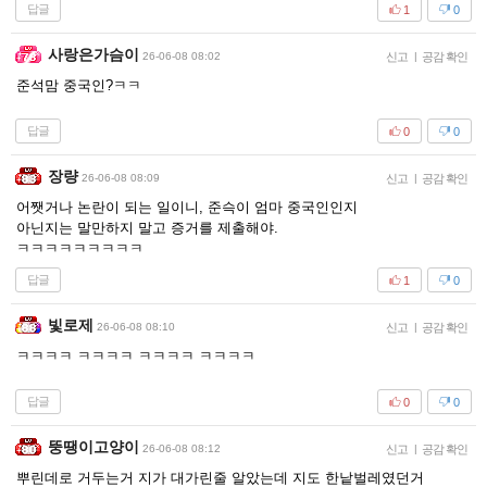
답글
1
0
사랑은가슴이
26-06-08 08:02
신고
|
공감 확인
준석맘 중국인?ㅋㅋ
답글
0
0
장량
26-06-08 08:09
신고
|
공감 확인
어쨋거나 논란이 되는 일이니, 준슥이 엄마 중국인인지
아닌지는 말만하지 말고 증거를 제출해야.
ㅋㅋㅋㅋㅋㅋㅋㅋㅋ
답글
1
0
빛로제
26-06-08 08:10
신고
|
공감 확인
ㅋㅋㅋㅋ ㅋㅋㅋㅋ ㅋㅋㅋㅋ ㅋㅋㅋㅋ
답글
0
0
뚱땡이고양이
26-06-08 08:12
신고
|
공감 확인
뿌린데로 거두는거 지가 대가린줄 알았는데 지도 한낱벌레였던거