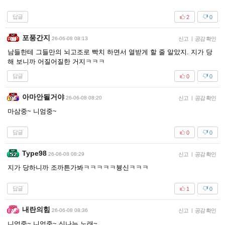
답글
2
0
포풍간지
26-06-08 08:13
신고
|
공감 확인
남들한테 그들만의 뇌고조로 빡치 하면서 열받게 할 줄 알았지. 지가 당
해 보니까 어질어질한 거지ㅋㅋㅋ
답글
0
0
아마안될거야
26-06-08 08:20
신고
|
공감 확인
마삼중~ 니엄중~
답글
0
0
Type98
26-06-08 08:29
신고
|
공감 확인
지가 당하니까 조까튼가봐ㅋㅋㅋㅋㅋ븅신ㅋㅋㅋ
답글
1
0
내란의힘
26-06-08 08:36
신고
|
공감 확인
니엄중~ 니엄중~ 신나는 노래~