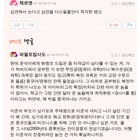
체르엔
26-06-08 07:38
신고
|
공감 확인
심연에서 논다고 심연을 다스릴줄안다 착각한 병신
답글
이동
20
0
파열포업사도
26-06-08 07:52
신고
|
공감 확인
헌데 준석이에게 화짱조 드립은 좀 타격감이 남다를 수 있는 게, 갸
가 하버드에서 공부한 거 보면 주전공(컴퓨터 과학)이나 복수전공(경
제학) 과목은 얼마 듣지도 않고(특히 복전 과목은 거의 교양 수준으
로 들음) 중국어/문화만 잔뜩 들었습니다. 그 따위로 공부해도 복전까
지 학위가 나오는 게 아이비리그의 특징(어차피 간판 따러 온 놈들
이 많아서, 학교가 그런 간판 달러 온 놈들에게 최적화된 <장사>를 함)
이라고는 하던데, 왜 하필 중국어냐는 거지요.
이준석 부모가 싱가포르 주재원으로 이준석 데리고 나가 살던 기간
이 꽤 긴데, 싱가포르도 화교 문화권/경제권이다보니 그 때 인연 쌓
은 중국인들과 비즈니스를 위해 그런 것 아니겠나 싶은 거죠. 물
론 그 시대(2000년대 중후반)는 안미경중의 전성기였습니다만, 어쨌
든 이준석이 친중하려던 놈인 건 거의 확실하니까요.