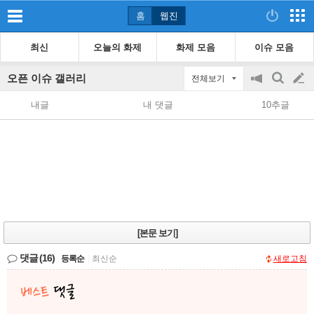
홈
웹진
최신
오늘의 화제
화제 모음
이슈 모음
오픈 이슈 갤러리
전체보기
공
검
글
지
색
내글
내 댓글
10추글
on/off
쓰
기
[본문 보기]
댓글
(16)
등록순
|
최신순
새로고침