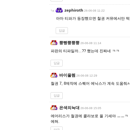
zephiroth
26-06-08 11:22
아마 티파가 등장했으면 철권 커뮤에서만 떡상
답글
뿡빵뿡뿡뿡
26-06-08 11:14
파판의 티파일까...?? 했는데 진짜네 ㅋㅋ
답글
바이올렘
26-06-08 12:29
철권 7, 8제작에 스퀘어 에닉스가 계속 도움
답글
은색의늑대
26-06-08 15:05
에어리스가 철권에 콜라보로 올 기세야 ㅡㅡㅋ
에혀.
답글