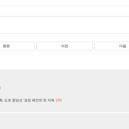
본문
이전
다음
]
회, 도로 중앙선 ‘검은 페인트’로 지워
[29]