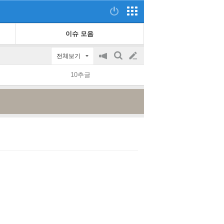
이슈 모음
전체보기
공
검
글
지
색
10추글
on/off
쓰
기