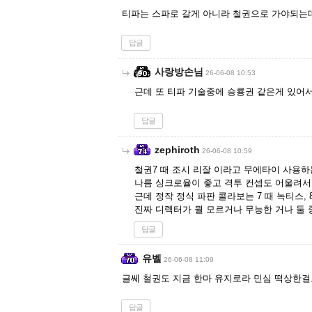
티파는 스파로 갈게 아니라 철권으로 가야되는
답글
사랑방손님
26-06-08 10:53
근데 또 티파 기술중에 승룡권 같은게 있어
답글
zephiroth
26-06-08 10:59
철권7 때 조시 리잘 이라고 무에타이 사용하
나름 싱크로율이 좋고 격투 컨셉도 어울려서
근데 정작 정식 파판 콜라보는 7 때 녹티스, 8
진짜 디렉터가 뭘 모르거나 무능한 거나 둘 
답글
유벨
26-06-08 11:09
글쎄 철권도 지금 한마 유지로라 민심 떡상한걸로
답글