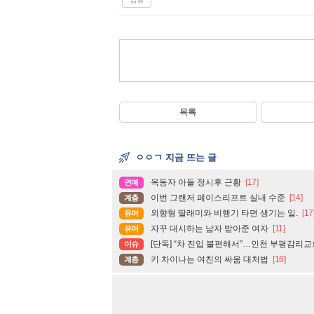
목록
ㅇㅇㄱ 지금 뜨는 글
옥동자 아들 정시후 근황
[17]
연예
이번 그랜저 페이스리프트 실내 수준
[14]
계층
외향형 딸래미와 비행기 타면 생기는 일.
[17
유머
자꾸 대시하는 남자 받아준 여자
[11]
유머
[단독] “차 진입 불편해서”…인천 부평감리교
이슈
키 차이나는 여친의 싸움 대처법
[16]
계층