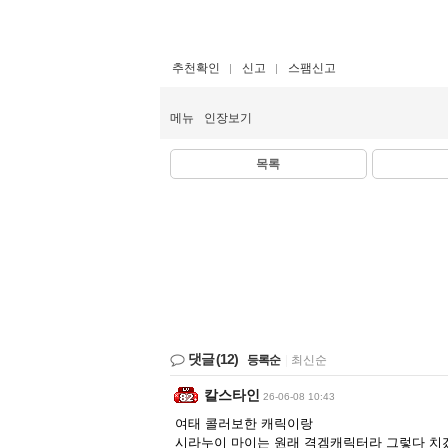
추천확인
신고
스팸신고
메뉴
인장보기
목록
댓글
(12)
등록순
|
최신순
칼스타인
26-06-08 10:43
여태 콜러보한 캐릭이랑
시라누이 마이는 원래 격겜캐릭터라 그렇다 치