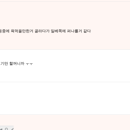
응중에 욕먹을만한거 골라다가 일베쪽에 퍼나를거 같다
르기만 할꺼니까 ㅜㅜ