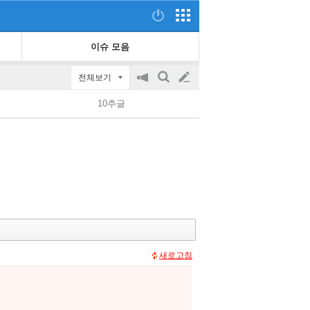
이슈 모음
전체보기
공
검
글
지
색
10추글
on/off
쓰
기
새로고침