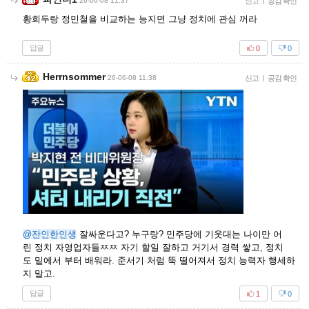
26-06-08 11:37
신고
|
공감 확인
황희두랑 정민철을 비교하는 능지면 그냥 정치에 관심 꺼라
답글
0
0
Herrnsommer
26-06-08 11:38
신고
|
공감 확인
@잔인한인생
잘싸운다고? 누구랑? 민주당에 기웃대는 나이만 어
린 정치 자영업자들ㅉㅉ 자기 할일 잘하고 거기서 경력 쌓고, 정치
도 밑에서 부터 배워라. 준서기 처럼 뚝 떨어져서 정치 능력자 행세하
지 말고.
답글
1
0