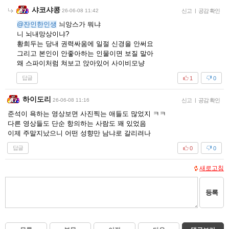
샤코샤콩
26-06-08 11:42
신고
|
공감 확인
@잔인한인생
늬앙스가 뭐냐
니 뇌내망상이냐?
황희두는 당내 권력싸움에 일절 신경을 안써요
그리고 본인이 안좋아하는 인물이면 보질 말아
왜 스파이처럼 쳐보고 앉아있어 사이비모냥
답글
1
0
하이도리
26-06-08 11:16
신고
|
공감 확인
준석이 욕하는 영상보면 사진찍는 애들도 많었지 ㅋㅋ
다른 영상들도 단순 항의하는 사람도 꽤 있었음
이제 주말지났으니 어떤 성향만 남냐로 갈리려나
답글
0
0
새로고침
등록