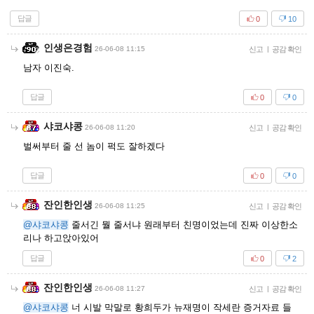
답글
0
10
인생은경험
26-06-08 11:15
신고
|
공감 확인
남자 이진숙.
답글
0
0
샤코샤콩
26-06-08 11:20
신고
|
공감 확인
벌써부터 줄 선 놈이 퍽도 잘하겠다
답글
0
0
잔인한인생
26-06-08 11:25
신고
|
공감 확인
@샤코샤콩
줄서긴 뭘 줄서냐 원래부터 친명이었는데 진짜 이상한소
리나 하고앉아있어
답글
0
2
잔인한인생
26-06-08 11:27
신고
|
공감 확인
@샤코샤콩
너 시발 막말로 황희두가 뉴재명이 작세란 증거자료 들