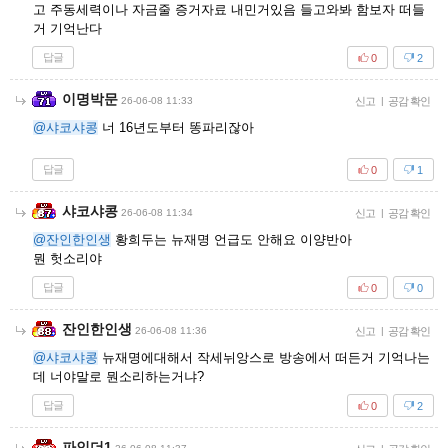
고 주동세력이나 자금줄 증거자료 내민거있음 들고와봐 함보자 떠들
거 기억난다
답글
0
2
이명박문
26-06-08 11:33
신고
|
공감 확인
@샤코샤콩
너 16년도부터 똥파리잖아
답글
0
1
샤코샤콩
26-06-08 11:34
신고
|
공감 확인
@잔인한인생
황희두는 뉴재명 언급도 안해요 이양반아
뭔 헛소리야
답글
0
0
잔인한인생
26-06-08 11:36
신고
|
공감 확인
@샤코샤콩
뉴재명에대해서 작세뉘앙스로 방송에서 떠든거 기억나는
데 너야말로 뭔소리하는거냐?
답글
0
2
파인더1