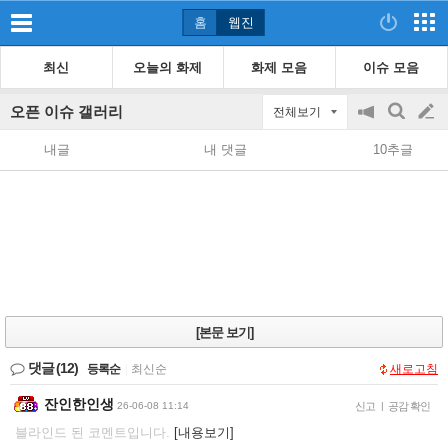
홈
웹진
최신
오늘의 화제
화제 모음
이슈 모음
오픈 이슈 갤러리
전체보기
공
검
글
지
색
내글
내 댓글
10추글
on/off
쓰
기
[본문 보기]
댓글
(12)
등록순
|
최신순
새로고침
잔인한인생
26-06-08 11:14
신고
|
공감 확인
블라인드 된 코멘트입니다.
[내용보기]