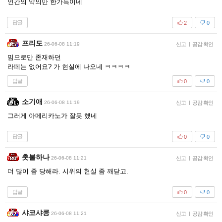
인간의 악의만 한가득이네
답글
2
0
프리도
26-06-08 11:19
신고
|
공감 확인
밈으로만 존재하던
라떼는 없어요? 가 현실에 나오네 ㅋㅋㅋㅋ
답글
0
0
소기애
26-06-08 11:19
신고
|
공감 확인
그러게 아메리카노가 잘못 했네
답글
0
0
촛불하나
26-06-08 11:21
신고
|
공감 확인
더 많이 좀 당해라. 시위의 현실 좀 깨닫고.
답글
0
0
샤코샤콩
26-06-08 11:21
신고
|
공감 확인