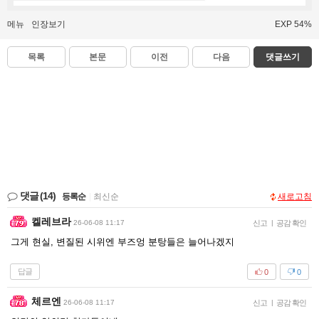
메뉴
인장보기
EXP 54%
목록
본문
이전
다음
댓글쓰기
댓글
(14)
등록순
|
최신순
새로고침
켈레브라
26-06-08 11:17
신고
|
공감 확인
그게 현실, 변질된 시위엔 부즈엉 분탕들은 늘어나겠지
답글
0
0
체르엔
26-06-08 11:17
신고
|
공감 확인