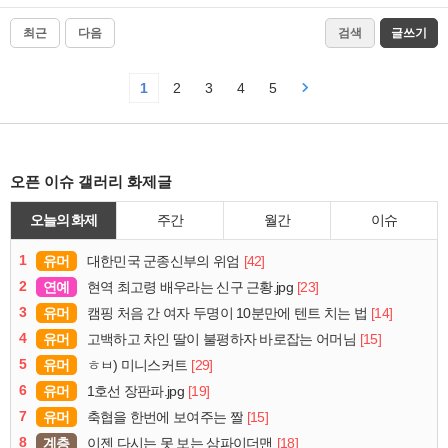
최근
다음
검색
글쓰기
1
2
3
4
5
오픈 이슈 갤러리 화제글
오늘의 화제
주간
월간
이슈
1
유머
[42]
대한민국 군종신부의 위엄
2
연예
[23]
현역 최고령 배우라는 신구 근황.jpg
3
유머
[14]
캠핑 처음 간 여자 두명이 10분만에 텐트 치는 법
4
유머
[15]
고백하고 차인 딸이 불평하자 바로잡는 어머님
5
유머
[29]
ㅎㅂ) 미니스커트
6
유머
[19]
1호선 장판파.jpg
7
유머
[15]
축협을 한번에 보여주는 짤
8
계층
[18]
이젠 다시는 못 보는 삼파이더맨