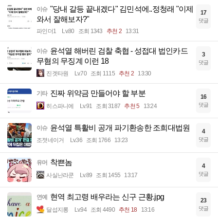
"당내 갈등 끝내겠다" 김민석에..정청래 "이제
이슈
17
와서 잘해보자?"
댓글
파인더1
Lv.80
조회 1343
추천 2
13:31
윤석열 해버린 검찰 축협 - 성접대 법인카드
이슈
3
무혐의 무징계 이런 18
댓글
진겟타원
Lv.70
조회 1115
추천 2
13:30
진짜 위약금 만들어야 할 부분
기타
16
댓글
히스파니에
Lv.91
조회 3187
추천 5
13:24
윤석열 특활비 공개 파기환송한 조희대법원
이슈
4
댓글
조졋네이거
Lv.36
조회 1766
13:23
착쁜놈
유머
4
댓글
사실난라쿤
Lv.89
조회 1455
13:17
현역 최고령 배우라는 신구 근황.jpg
연예
23
댓글
달섭지롱
Lv.94
조회 4490
추천 18
13:16