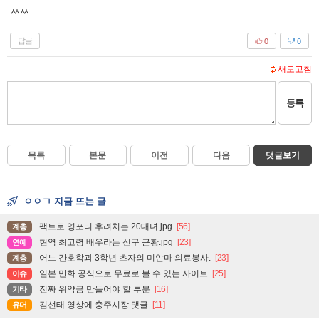
ㅉㅉ
답글
0
0
새로고침
등록
목록
본문
이전
다음
댓글보기
ㅇㅇㄱ 지금 뜨는 글
팩트로 영포티 후려치는 20대녀.jpg
[56]
계층
현역 최고령 배우라는 신구 근황.jpg
[23]
연예
어느 간호학과 3학년 츠자의 미얀마 의료봉사.
[23]
계층
일본 만화 공식으로 무료로 볼 수 있는 사이트
[25]
이슈
진짜 위약금 만들어야 할 부분
[16]
기타
김선태 영상에 충주시장 댓글
[11]
유머