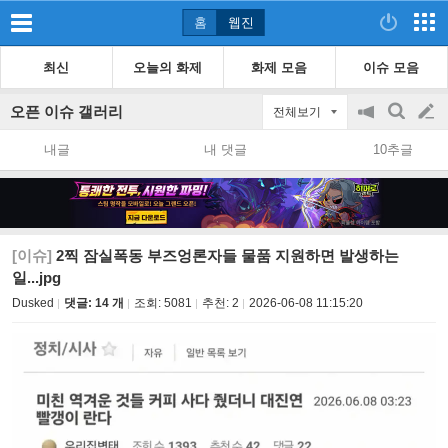
홈
웹진
최신
오늘의 화제
화제 모음
이슈 모음
오픈 이슈 갤러리
전체보기
공
검
글
지
색
내글
내 댓글
10추글
on/off
쓰
기
[이슈]
2찍 잠실폭동 부즈엉론자들 물품 지원하면 발생하는
일...jpg
Dusked
댓글: 14 개
조회:
5081
추천:
2
2026-06-08 11:15:20