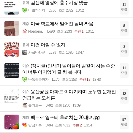
김선태 영상에 충주시장 댓글
유머
11
댓글
너빨갱이지
Lv.86
조회 2822
13:52
미국 학교에서 벌어진 남녀 싸움
계층
8
댓글
Nozdormu
Lv.90
조회 2133
추천 1
13:51
이건 어쩔 수 없지
유머
3
댓글
사실난라쿤
Lv.89
조회 1080
13:47
(정치글) 민새가 날아들어 밭갈이 하는 수준
이슈
11
이 너무 어이없어 글 써 봅니다.
댓글
난독중증환자
Lv.76
조회 1153
추천 12
13:43
용산공원 아파트 이야기하며 노무현,문재인
이슈
12
언급하는 오세훈
댓글
슬기로움
Lv.92
조회 1250
13:39
팩트로 영포티 후려치는 20대녀.jpg
계층
57
댓글
달섭지롱
Lv.94
조회 4632
추천 2
13:34