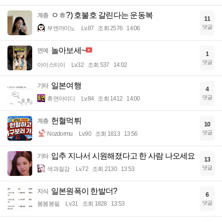
ㅇㅎ?) 호불호 갈린다는 운동복
계층
11
댓글
부엔까미노
Lv.87
조회 2576
14:06
놀아보세~
연예
1
댓글
아이스티이
Lv.32
조회 537
14:02
일본여행
기타
4
댓글
휴면아이디
Lv.84
조회 1412
14:00
헌혈먹튀
계층
10
댓글
Nozdormu
Lv.90
조회 1813
13:56
입추 지나서 시원해졌다고 한 사람 나오세요
기타
13
댓글
색과질감
Lv.72
조회 2130
13:53
일본원폭이 한발더?
지식
6
댓글
봄봄봉필
Lv.31
조회 1828
13:53