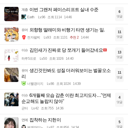
이번 그랜저 페이스리프트 실내 수준
계층
6
댓글
Earth
Lv.96
조회 1114
14:46
외향형 딸래미와 비행기 타면 생기는 일.
유머
11
댓글
전자팔찌
Lv.93
조회 1131
추천 2
14:44
김민새가 진짜로 당 쪼개기 들어갔네요
이슈
13
댓글
하루5프로
Lv.50
조회 1026
14:40
생긴것만봐도 성질 더러워보이는 벌꿀오소
유머
11
리
댓글
너빨갱이지
Lv.86
조회 1024
14:39
6개월째 모습 감춘 이란 최고지도자…"언제
이슈
4
순교해도 놀랍지 않아"
댓글
균터
Lv.42
조회 755
14:36
집착하는 지헌이
연예
5
댓글
부엔까미노
Lv.87
조회 856
14:34