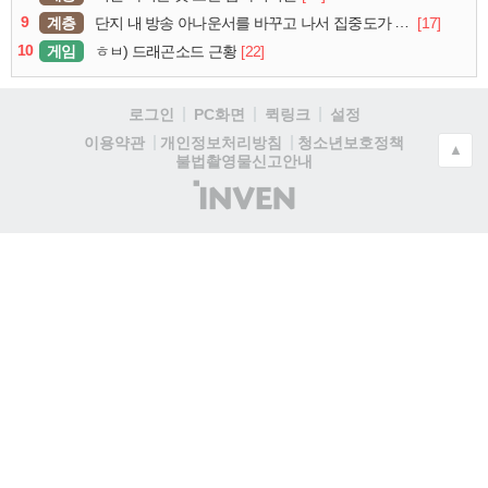
9
계층
[17]
단지 내 방송 아나운서를 바꾸고 나서 집중도가 확 올라갔다는 한 아파트의 안내방송
10
게임
[22]
ㅎㅂ) 드래곤소드 근황
로그인
PC화면
퀵링크
설정
청소년보호정책
이용약관
개인정보처리방침
▲
불법촬영물신고안내
(주)
인
벤