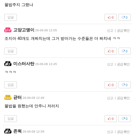
물밥주지 그랬냐
답글
0
0
고양고앵이
26-06-08 12:05
신고
|
공감 확인
조지아 40개도 개짜치는데 그거 받아가는 수준들은 더 짜치네 ㅋㅋ
답글
0
0
미스터사탄
26-06-08 12:45
신고
|
공감 확인
ㅋㅋㅋ
답글
0
0
균터
26-06-08 12:49
신고
|
공감 확인
물밥을 원했는데 안주니 저러지
답글
0
0
존윅
26-06-08 12:59
신고
|
공감 확인