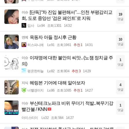
[단독] “차 진입 불편해서”…인천 부평감리교
이슈
19
회, 도로 중앙선 ‘검은 페인트’로 지워
댓글
입사
Lv.94
조회 1301
14:32
옥동자 아들 정시후 근황
연예
10
댓글
히스파니에
Lv.91
조회 1961
추천 1
14:31
이재명에 대한 불안의 씨앗.. (노잼 정치글 주
이슈
1
의)
댓글
평온한하늘
Lv.82
조회 804
추천 3
14:29
헤링본 기어에 대해 알아보자
지식
4
댓글
너빨갱이지
Lv.86
조회 1085
추천 1
14:27
부산테크노파크 비위 무더기 적발..복무기강
이슈
1
빨간불 / KNN
댓글
아이스티이
Lv.32
조회 564
14:27