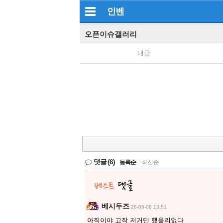
인벤
오픈이슈갤러리
내글
댓글
(6)
등록순
|
최신순
베시두즈
26-06-08 13:51
아직이야 고작 저거만 했을리없다