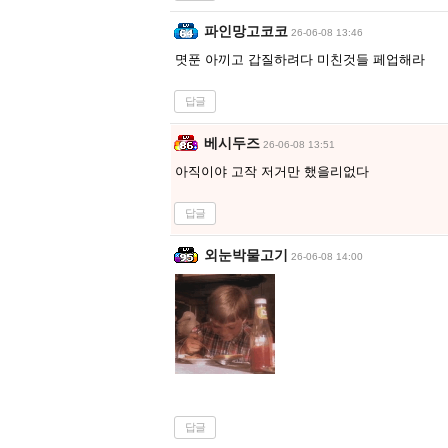
파인망고코코
26-06-08 13:46
몃푼 아끼고 갑질하려다 미친것들 페업해라
답글
베시두즈
26-06-08 13:51
아직이야 고작 저거만 했을리없다
답글
외눈박물고기
26-06-08 14:00
답글