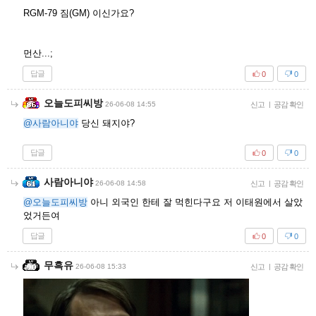
RGM-79 짐(GM) 이신가요?
먼산...;
답글
0
0
오늘도피씨방
26-06-08 14:55
신고
|
공감 확인
@사람아니야
당신 돼지야?
답글
0
0
사람아니야
26-06-08 14:58
신고
|
공감 확인
@오늘도피씨방
아니 외국인 한테 잘 먹힌다구요 저 이태원에서 살았
었거든여
답글
0
0
무흑유
26-06-08 15:33
신고
|
공감 확인