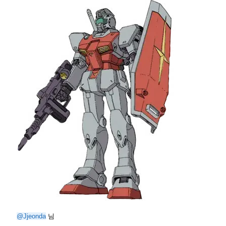
@Jjeonda
님