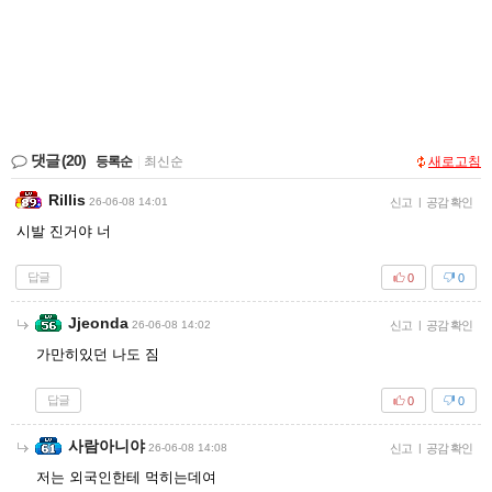
댓글
(20)
등록순
|
최신순
새로고침
Rillis
26-06-08 14:01
신고
|
공감 확인
시발 진거야 너
답글
0
0
Jjeonda
26-06-08 14:02
신고
|
공감 확인
가만히있던 나도 짐
답글
0
0
사람아니야
26-06-08 14:08
신고
|
공감 확인
저는 외국인한테 먹히는데여