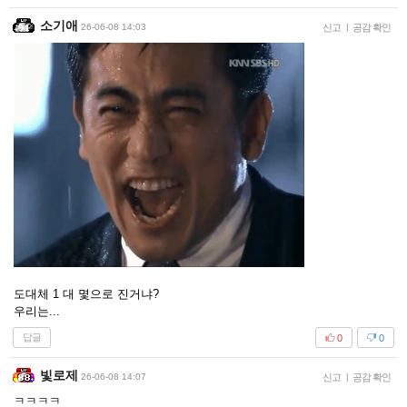
소기애
26-06-08 14:03
신고
|
공감 확인
도대체 1 대 몇으로 진거냐?
우리는...
답글
0
0
빛로제
26-06-08 14:07
신고
|
공감 확인
ㅋㅋㅋㅋ