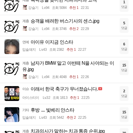
계층
1
댓글
강슬기
Lv.94
조회 5084
추천 1
22:31
승객을 배려한 버스기사의 센스.jpg
계층
5
댓글
강슬기
Lv.94
조회 3746
추천 2
22:29
아이유 이지금 인스타
연예
6
댓글
입술돼지
Lv.43
조회 2382
추천 1
22:27
남자가 BMW 말고 아반떼 N을 사야되는 이
계층
15
유.jpg
댓글
강슬기
Lv.94
조회 4048
추천 1
22:26
이래서 한국 축구가 무너졌습니다.
이슈
2
댓글
아이스티이
Lv.32
조회 1813
추천 1
22:25
후방 ㅡ 빛베리 안스타
기타
15
댓글
입술돼지
Lv.43
조회 5442
추천 2
22:25
치과의사가 말하는 치과 통증 순위.jpg
계층