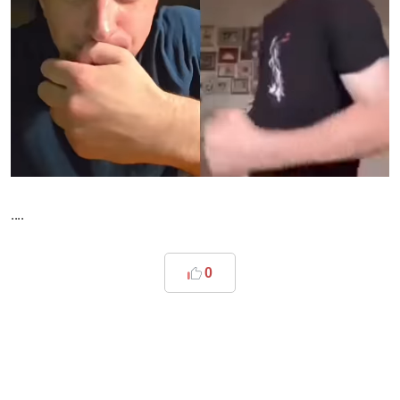
....
0