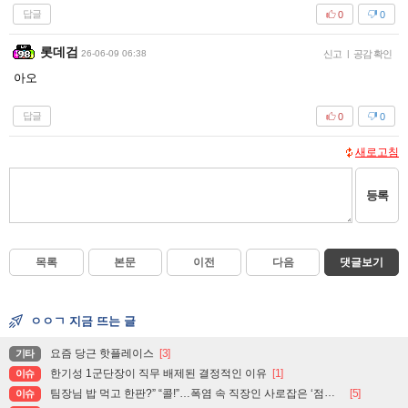
답글
0
0
롯데검
26-06-09 06:38
신고
|
공감 확인
아오
답글
0
0
새로고침
등록
목록
본문
이전
다음
댓글보기
ㅇㅇㄱ 지금 뜨는 글
요즘 당근 핫플레이스
[3]
기타
한기성 1군단장이 직무 배제된 결정적인 이유
[1]
이슈
팀장님 밥 먹고 한판?” “콜!”…폭염 속 직장인 사로잡은 ‘점심 몰캉스’
[5]
이슈