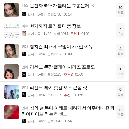
운전자 99%가 틀리는 교통문제
계층
20
댓글
입사
Lv.94
조회 1733
01:14
현재까지 트리플 태풍 정보
이슈
2
댓글
슬기로움
Lv.92
조회 1544
추천 1
01:06
참치캔 따개에 구멍이 2개인 이유
연예
4
댓글
입사
Lv.94
조회 2317
01:03
리센느 쿠팡 플레이 시리즈 프로모
연예
1
댓글
입사
Lv.94
조회 1139
추천 3
01:00
리센느 메이 핫걸 포즈 근접 샷
연예
0
댓글
입사
Lv.94
조회 1116
추천 1
00:58
섬의 날 무대 아래로 내려가서 아주머니 팬과
연예
0
하이파이브 하는 리센느
댓글
입사
Lv.94
조회 1090
00:56