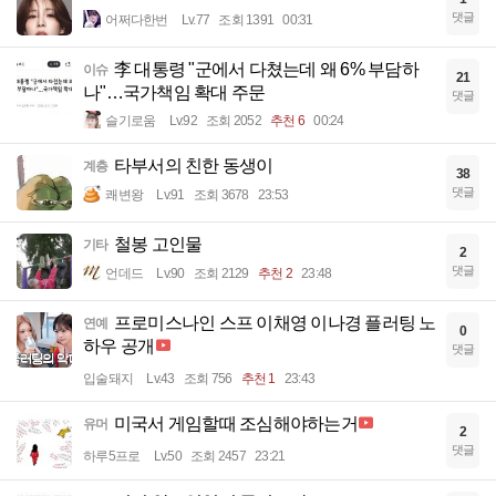
댓글
어쩌다한번
Lv.77
조회 1391
00:31
李 대통령 "군에서 다쳤는데 왜 6% 부담하
이슈
21
나"…국가책임 확대 주문
댓글
슬기로움
Lv.92
조회 2052
추천 6
00:24
타부서의 친한 동생이
계층
38
댓글
쾌변왕
Lv.91
조회 3678
23:53
철봉 고인물
기타
2
댓글
언데드
Lv.90
조회 2129
추천 2
23:48
프로미스나인 스프 이채영 이나경 플러팅 노
연예
0
하우 공개
댓글
입술돼지
Lv.43
조회 756
추천 1
23:43
미국서 게임할때 조심해야하는거
유머
2
댓글
하루5프로
Lv.50
조회 2457
23:21