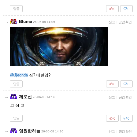
답글
0
0
Blume
26-06-08 14:09
신고
|
공감 확인
@Jjeonda
짐? 테란임?
답글
0
0
제로선
26-06-08 14:14
신고
|
공감 확인
고 짐 고
답글
0
0
영원한하늘
26-06-08 14:36
신고
|
공감 확인