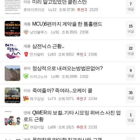
미리 알고있었던 클린스만
이슈
7
댓글
호박이쪼아요
Lv.12
조회 3738
추천 3
23:20
MCU)6편까지 계약을 한 톰홀랜드
계층
15
댓글
낭만블루스
Lv.91
조회 3561
23:08
삼전닉스 근황..
계층
22
댓글
전자팔찌
Lv.93
조회 6052
추천 1
23:06
정상적으로 내려오는방법은없어?
유머
9
댓글
드라고노브
Lv.90
조회 2995
23:02
죽여줄까? 죽여라...오케이 콜
이슈
35
댓글
왜구김당
Lv.73
조회 5271
추천 2
22:34
QWER의 보컬, 기타 시요밍 위버스 사진 업
연예
1
로드 근황
댓글
큐땁이알
Lv.88
조회 1915
추천 3
22:33
폭락장을 맞이한 치과의사와 고객