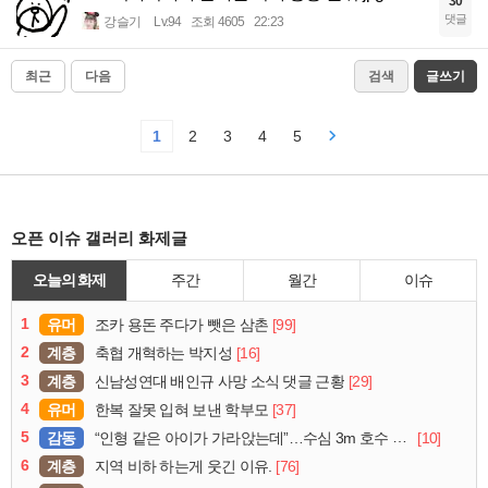
30
댓글
강슬기
Lv.94
조회 4605
22:23
최근
다음
검색
글쓰기
1
2
3
4
5
오픈 이슈 갤러리 화제글
오늘의 화제
주간
월간
이슈
1
유머
[99]
조카 용돈 주다가 뺏은 삼촌
2
계층
[16]
축협 개혁하는 박지성
3
계층
[29]
신남성연대 배인규 사망 소식 댓글 근황
4
유머
[37]
한복 잘못 입혀 보낸 학부모
5
감동
[10]
“인형 같은 아이가 가라앉는데”…수심 3m 호수 뛰어든 60대 의인
6
계층
[76]
지역 비하 하는게 웃긴 이유.