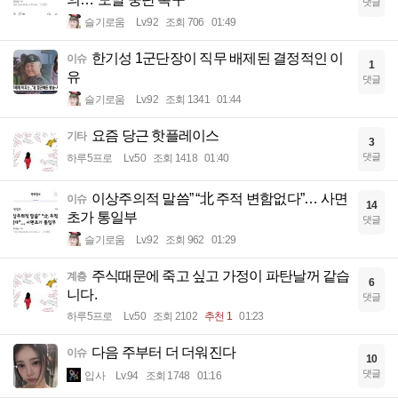
댓글
슬기로움
Lv.92
조회 706
01:49
한기성 1군단장이 직무 배제된 결정적인 이
이슈
1
유
댓글
슬기로움
Lv.92
조회 1341
01:44
요즘 당근 핫플레이스
기타
3
댓글
하루5프로
Lv.50
조회 1418
01:40
이상주의적 말씀” “北 주적 변함없다”… 사면
이슈
14
초가 통일부
댓글
슬기로움
Lv.92
조회 962
01:29
주식때문에 죽고 싶고 가정이 파탄날꺼 같습
계층
6
니다.
댓글
하루5프로
Lv.50
조회 2102
추천 1
01:23
다음 주부터 더 더워진다
이슈
10
댓글
입사
Lv.94
조회 1748
01:16