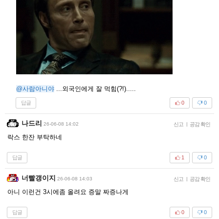
@사람아니야
...외국인에게 잘 먹힘(?!).....
답글
0
0
나드리
26-06-08 14:02
신고
|
공감 확인
락스 한잔 부탁하네
답글
1
0
너빨갱이지
26-06-08 14:03
신고
|
공감 확인
아니 이런건 3시에좀 올려요 증말 짜증나게
답글
0
0