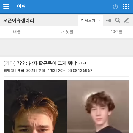
인벤
오픈이슈갤러리
전체보기
공
검
글
지
색
내글
내 댓글
10추글
on/off
쓰
기
[기타]
??? : 남자 팔근육이 그게 뭐냐 ㅋㅋ
꿻뻵뗗
댓글: 20 개
조회:
7793
2026-06-08 13:59:52