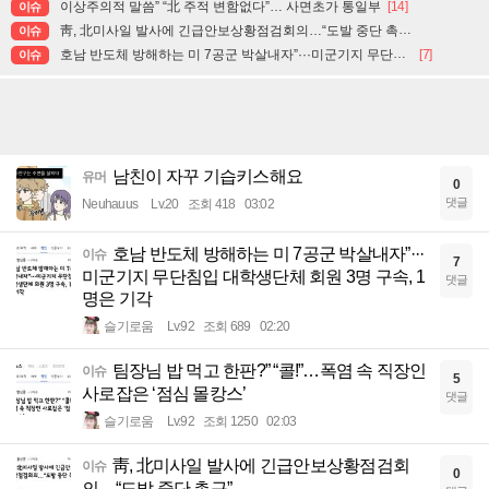
이상주의적 말씀” “北 주적 변함없다”… 사면초가 통일부
[14]
이슈
靑, 北미사일 발사에 긴급안보상황점검회의…“도발 중단 촉구”
이슈
호남 반도체 방해하는 미 7공군 박살내자”···미군기지 무단침입 대학생단체 회원 3명 구속, 1명은 기각
[7]
이슈
남친이 자꾸 기습키스해요
유머
0
댓글
Neuhauus
Lv.20
조회 418
03:02
호남 반도체 방해하는 미 7공군 박살내자”···
이슈
7
미군기지 무단침입 대학생단체 회원 3명 구속, 1
댓글
명은 기각
슬기로움
Lv.92
조회 689
02:20
팀장님 밥 먹고 한판?” “콜!”…폭염 속 직장인
이슈
5
사로잡은 ‘점심 몰캉스’
댓글
슬기로움
Lv.92
조회 1250
02:03
靑, 北미사일 발사에 긴급안보상황점검회
이슈
0
의…“도발 중단 촉구”