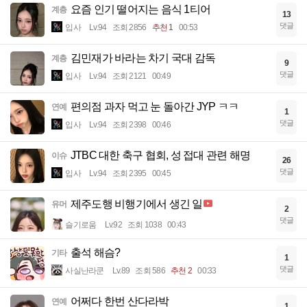
요즘 인기 떨어지는 음식 1티어
계층
13
댓글
입사
Lv.94
조회 2856
추천 1
00:53
김민재가 바라는 차기 국대 감독
계층
9
댓글
입사
Lv.94
조회 2121
00:49
편의점 과자 먹고 눈 돌아간 JYP ㅋㅋ
연예
1
댓글
입사
Lv.94
조회 2398
00:46
JTBC 대한 축구 협회, 성 접대 관련 해명
이슈
26
댓글
입사
Lv.94
조회 2395
00:45
제주도행 비행기에서 생긴 일
유머
2
댓글
슬기로움
Lv.92
조회 1038
00:43
출석 해슴?
기타
1
댓글
사실난라쿤
Lv.89
조회 586
추천 2
00:33
어쩌다 한번 산다라박
연예
1