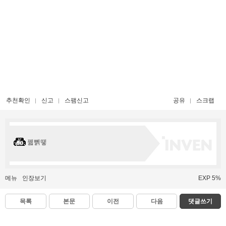
추천확인
신고
스팸신고
공유
스크랩
꿻뻵뗗
메뉴
인장보기
EXP 5%
목록
본문
이전
다음
댓글쓰기