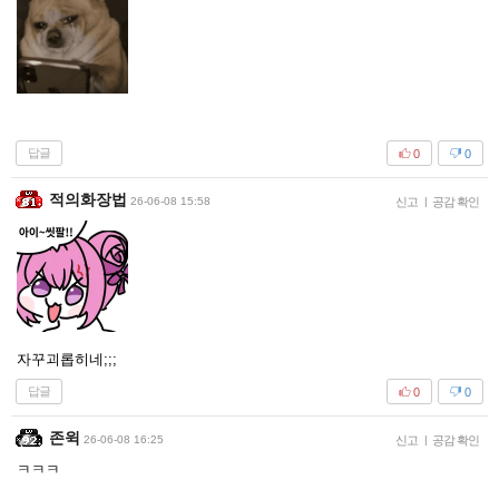
답글
0
0
적의화장법
26-06-08 15:58
신고
|
공감 확인
자꾸괴롭히네;;;
답글
0
0
존윅
26-06-08 16:25
신고
|
공감 확인
ㅋㅋㅋ