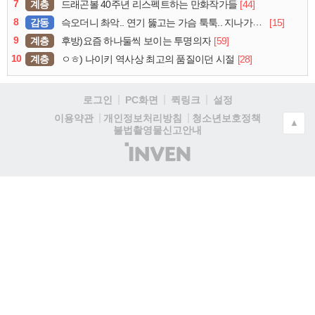
7
계층
[44]
드래곤볼 40주년 리스펙트하는 만화작가들
8
감동
[15]
슥오더니 촤악.. 연기 뚫고는 가슴 툭툭.. 지나가던 아재의 정체
9
계층
[59]
후방)요즘 하나둘씩 보이는 투명의자
10
계층
[28]
ㅇㅎ) 나이키 역사상 최고의 품질이던 시절
로그인
PC화면
퀵링크
설정
청소년보호정책
이용약관
개인정보처리방침
▲
불법촬영물신고안내
(주)
인
벤