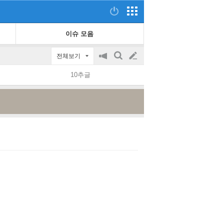
이슈 모음
전체보기
공
검
글
지
색
10추글
on/off
쓰
기