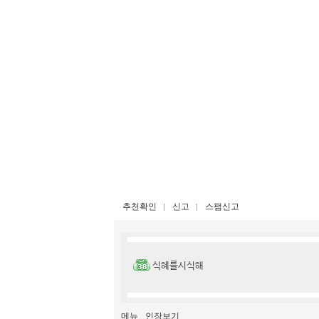
추천확인
신고
스팸신고
식혜를시식해
메뉴
인장보기