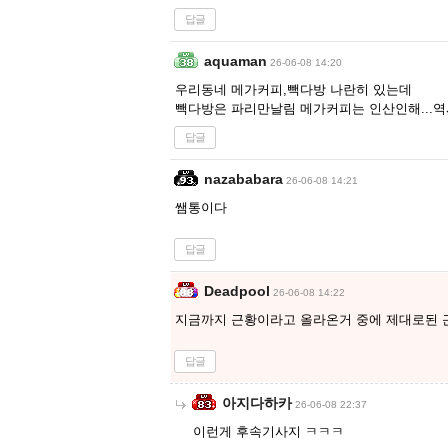
답글
aquaman
26-06-08 14:20
우리동네 메가커피,빽다방 나란히 있는데
빽다방은 파리만날림 메가커피는 인산인해...역시
답글
nazababara
26-06-08 14:21
쌤통이다
답글
Deadpool
26-06-08 14:22
지금까지 근황이라고 올라온거 중에 제대로된 
답글
아지다하카
26-06-08 22:37
이런게 후속기사지 ㅋㅋㅋ