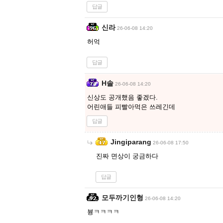
답글
신라
26-06-08 14:20
허억
답글
H솔
26-06-08 14:20
신상도 공개했음 좋겠다.
어린애들 피빨아먹은 쓰레긴데
답글
Jingiparang
26-06-08 17:50
진짜 면상이 궁금하다
답글
모두까기인형
26-06-08 14:20
븅ㅋㅋㅋㅋ