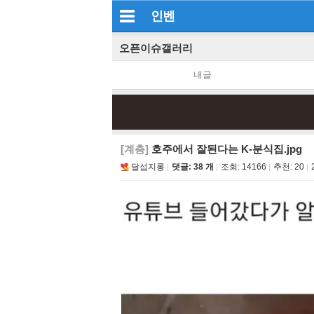
인벤
오픈이슈갤러리
내글
[계층]
호주에서 잘된다는 K-분식집.jpg
달섭지롱
댓글: 38 개
조회:
14166
추천:
20