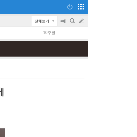
전체보기
공
검
글
지
색
10추글
on/off
쓰
기