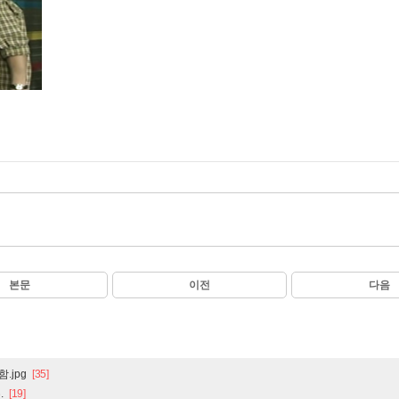
본문
이전
다음
.jpg
[35]
.
[19]