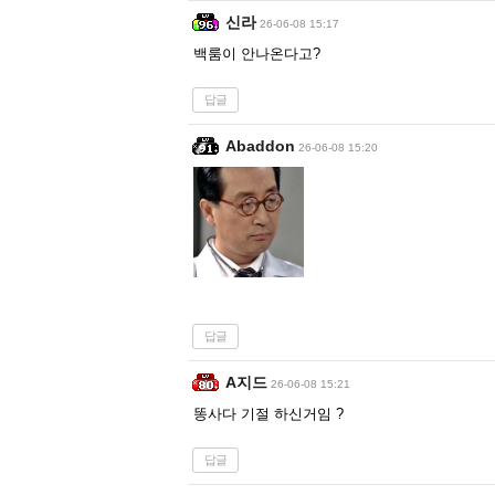
신라
26-06-08 15:17
백룸이 안나온다고?
답글
Abaddon
26-06-08 15:20
답글
A지드
26-06-08 15:21
똥사다 기절 하신거임 ?
답글