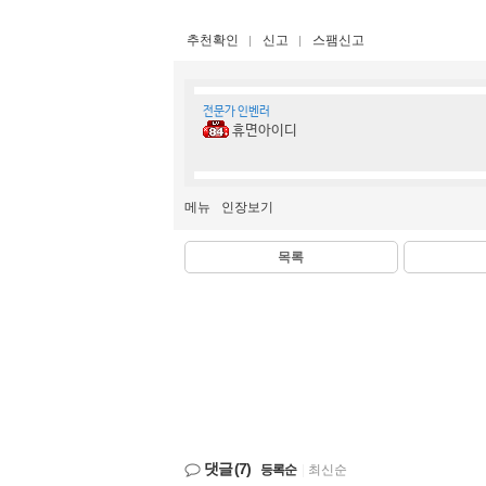
추천확인
신고
스팸신고
전문가 인벤러
휴면아이디
메뉴
인장보기
목록
댓글
(7)
등록순
|
최신순