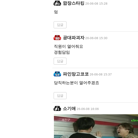
깜장스타킹
26-06-08 15:28
엌
답글
공대파괴자
26-06-08 15:30
직원이 열어줘요
경험담임
답글
파인망고코코
26-06-08 15:37
당직하는분이 열어주겠죠
답글
소기애
26-06-08 16:06