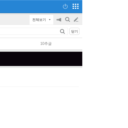
전체보기
공
검
글
지
색
닫기
on/off
쓰
10추글
기