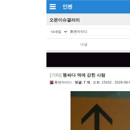
인벤
오픈이슈갤러리
내글
[기타]
똥싸다 역에 갇힌 사람
휴면아이디
댓글: 7 개
조회:
15432
2026-06-