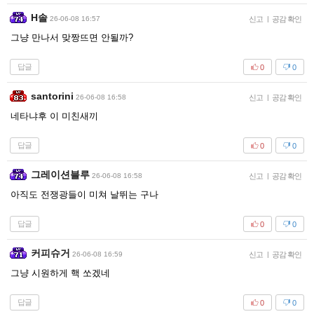
H솔
26-06-08 16:57
신고
|
공감 확인
그냥 만나서 맞짱뜨면 안될까?
답글
0
0
santorini
26-06-08 16:58
신고
|
공감 확인
네타냐후 이 미친새끼
답글
0
0
그레이션블루
26-06-08 16:58
신고
|
공감 확인
아직도 전쟁광들이 미쳐 날뛰는 구나
답글
0
0
커피슈거
26-06-08 16:59
신고
|
공감 확인
그냥 시원하게 핵 쏘겠네
답글
0
0