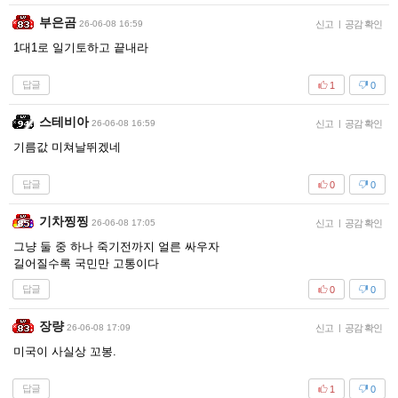
부은곰
26-06-08 16:59
신고
|
공감 확인
1대1로 일기토하고 끝내라
답글
1
0
스테비아
26-06-08 16:59
신고
|
공감 확인
기름값 미쳐날뛰겠네
답글
0
0
기차찡찡
26-06-08 17:05
신고
|
공감 확인
그냥 둘 중 하나 죽기전까지 얼른 싸우자
길어질수록 국민만 고통이다
답글
0
0
장량
26-06-08 17:09
신고
|
공감 확인
미국이 사실상 꼬봉.
답글
1
0