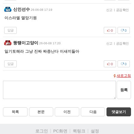
신인선수
26-06-08 17:19
신고
|
공감 확인
이스라엘 멸망기원
답글
0
0
뚱땡이고양이
26-06-08 17:20
신고
|
공감 확인
일기토해라 그냥 진짜 짜증난다 이새끼들아
답글
0
0
새로고침
등록
목록
본문
이전
다음
댓글보기
로그인
PC화면
퀵링크
설정