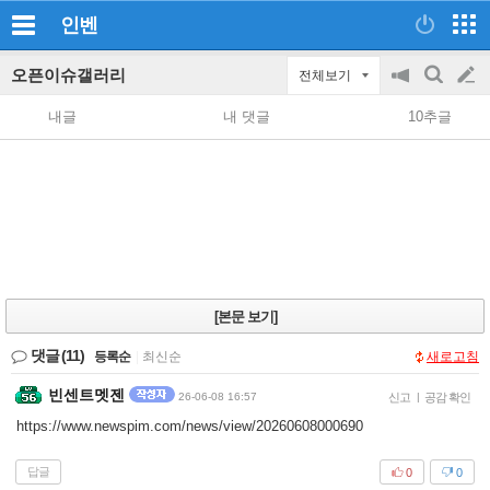
인벤
오픈이슈갤러리
전체보기
공
검
글
지
색
내글
내 댓글
10추글
on/off
쓰
기
[본문 보기]
댓글
(11)
등록순
|
최신순
새로고침
빈센트멧젠
26-06-08 16:57
신고
|
공감 확인
https://www.newspim.com/news/view/20260608000690
답글
0
0