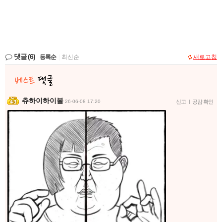
댓글
(6)
등록순
|
최신순
새로고침
츄하이하이볼
26-06-08 17:20
신고
|
공감 확인