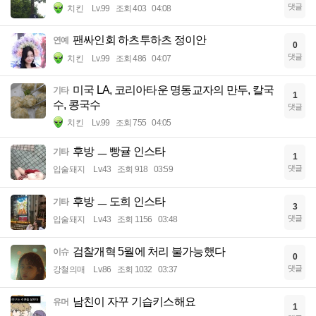
댓글
치킨
Lv.99
조회 403
04:08
팬싸인회 하츠투하츠 정이안
연예
0
댓글
치킨
Lv.99
조회 486
04:07
미국 LA, 코리아타운 명동교자의 만두, 칼국
기타
1
수, 콩국수
댓글
치킨
Lv.99
조회 755
04:05
후방 ㅡ 빵귤 인스타
기타
1
댓글
입술돼지
Lv.43
조회 918
03:59
후방 ㅡ 도희 인스타
기타
3
댓글
입술돼지
Lv.43
조회 1156
03:48
검찰개혁 5월에 처리 불가능했다
이슈
0
댓글
강철의매
Lv.86
조회 1032
03:37
남친이 자꾸 기습키스해요
유머
1