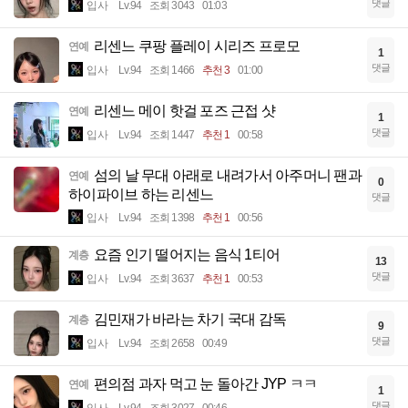
댓글
입사
Lv.94
조회 3043
01:03
리센느 쿠팡 플레이 시리즈 프로모
연예
1
댓글
입사
Lv.94
조회 1466
추천 3
01:00
리센느 메이 핫걸 포즈 근접 샷
연예
1
댓글
입사
Lv.94
조회 1447
추천 1
00:58
섬의 날 무대 아래로 내려가서 아주머니 팬과
연예
0
하이파이브 하는 리센느
댓글
입사
Lv.94
조회 1398
추천 1
00:56
요즘 인기 떨어지는 음식 1티어
계층
13
댓글
입사
Lv.94
조회 3637
추천 1
00:53
김민재가 바라는 차기 국대 감독
계층
9
댓글
입사
Lv.94
조회 2658
00:49
편의점 과자 먹고 눈 돌아간 JYP ㅋㅋ
연예
1
댓글