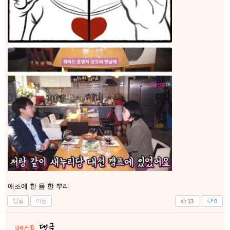
애초에 한 몸 한 뿌리
답글
이동
13
0