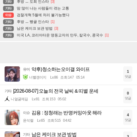
후방 ㅡ 도희 인스타
[3]
기타
땀 많이 나는 사람들이 겪는 고통
기타
검찰개혁 5월에 처리 불가능했다
이슈
후방 ㅡ 빵귤 인스타
[1]
기타
남은 케이크 보관 방법
[3]
기타
미국 LA, 코리아타운 명동교자의 만두, 칼국수, 콩국수
[1]
기타
약후)청소하는오이갤 와이프
유머
1
댓글
너빨갱이지
Lv.86
조회 147
05:14
[2026-08-07] 오늘의 전국 날씨 & 띠별 운세
기타
0
댓글
니얼굴제길
Lv.81
조회 153
05:02
김용 : 정청래는 반명커밍아웃 해라
이슈
4
댓글
윤석렬
Lv.65
조회 515
04:42
남은 케이크 보관 방법
기타
3