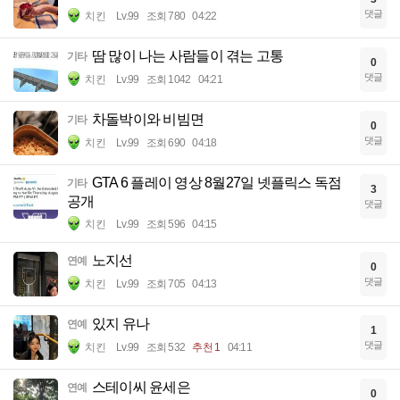
댓글
치킨
Lv.99
조회 780
04:22
땀 많이 나는 사람들이 겪는 고통
기타
0
댓글
치킨
Lv.99
조회 1042
04:21
차돌박이와 비빔면
기타
0
댓글
치킨
Lv.99
조회 690
04:18
GTA 6 플레이 영상 8월27일 넷플릭스 독점
기타
3
공개
댓글
치킨
Lv.99
조회 596
04:15
노지선
연예
0
댓글
치킨
Lv.99
조회 705
04:13
있지 유나
연예
1
댓글
치킨
Lv.99
조회 532
추천 1
04:11
스테이씨 윤세은
연예
0