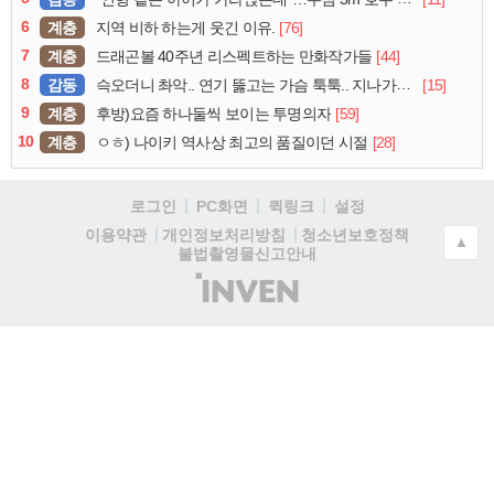
6
계층
[76]
지역 비하 하는게 웃긴 이유.
7
계층
[44]
드래곤볼 40주년 리스펙트하는 만화작가들
8
감동
[15]
슥오더니 촤악.. 연기 뚫고는 가슴 툭툭.. 지나가던 아재의 정체
9
계층
[59]
후방)요즘 하나둘씩 보이는 투명의자
10
계층
[28]
ㅇㅎ) 나이키 역사상 최고의 품질이던 시절
로그인
PC화면
퀵링크
설정
청소년보호정책
이용약관
개인정보처리방침
▲
불법촬영물신고안내
(주)
인
벤