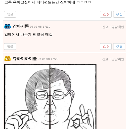
그쪽 욕하고싶어서 페미편드는건 신박하네 ㅋㅋㅋㅋ
답글
0
1
강아지똥
26-06-08 17:19
신고
|
공감 확인
일베에서 나온게 펨코랑 메갈
답글
9
0
츄하이하이볼
26-06-08 17:20
신고
|
공감 확인