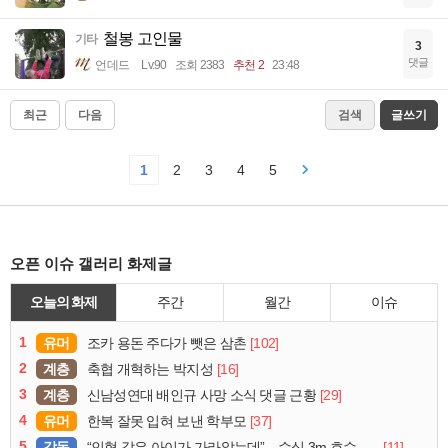
철봉 고인물
기타
3
댓글
언데드
Lv.90
조회 2383
추천 2
23:48
최근
다음
검색
글쓰기
1
2
3
4
5
오픈 이슈 갤러리 화제글
오늘의 화제
주간
월간
이슈
1
유머
[102]
조카 용돈 주다가 뺏은 삼촌
2
계층
[16]
축협 개혁하는 박지성
3
계층
[29]
신남성연대 배인규 사망 소식 댓글 근황
4
유머
[37]
한복 잘못 입혀 보낸 학부모
5
감동
[11]
“인형 같은 아이가 가라앉는데”…수심 3m 호수 뛰어든 60대 의인