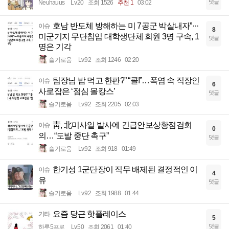
댓글
Neuhauus
Lv.20
조회 1526
추천 1
03:02
호남 반도체 방해하는 미 7공군 박살내자”···
이슈
8
미군기지 무단침입 대학생단체 회원 3명 구속, 1
댓글
명은 기각
슬기로움
Lv.92
조회 1246
02:20
팀장님 밥 먹고 한판?” “콜!”…폭염 속 직장인
이슈
6
사로잡은 ‘점심 몰캉스’
댓글
슬기로움
Lv.92
조회 2205
02:03
靑, 北미사일 발사에 긴급안보상황점검회
이슈
0
의…“도발 중단 촉구”
댓글
슬기로움
Lv.92
조회 918
01:49
한기성 1군단장이 직무 배제된 결정적인 이
이슈
4
유
댓글
슬기로움
Lv.92
조회 1988
01:44
요즘 당근 핫플레이스
기타
5
댓글
하루5프로
Lv.50
조회 2061
01:40