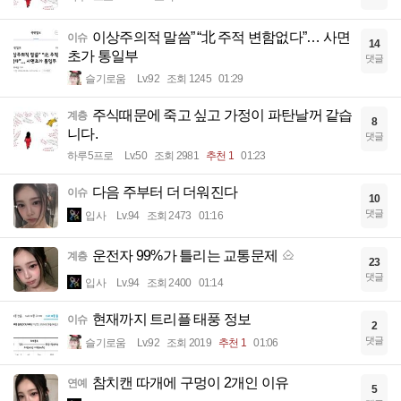
이상주의적 말씀” “北 주적 변함없다”… 사면
이슈
14
초가 통일부
댓글
슬기로움
Lv.92
조회 1245
01:29
주식때문에 죽고 싶고 가정이 파탄날꺼 같습
계층
8
니다.
댓글
하루5프로
Lv.50
조회 2981
추천 1
01:23
다음 주부터 더 더워진다
이슈
10
댓글
입사
Lv.94
조회 2473
01:16
운전자 99%가 틀리는 교통문제
계층
23
댓글
입사
Lv.94
조회 2400
01:14
현재까지 트리플 태풍 정보
이슈
2
댓글
슬기로움
Lv.92
조회 2019
추천 1
01:06
참치캔 따개에 구멍이 2개인 이유
연예
5