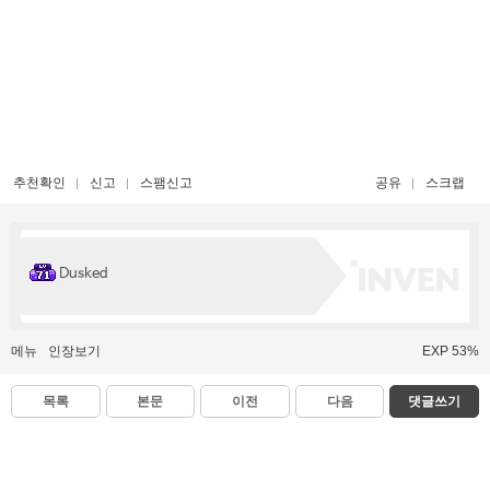
추천확인
신고
스팸신고
공유
스크랩
Dusked
메뉴
인장보기
EXP 53%
목록
본문
이전
다음
댓글쓰기