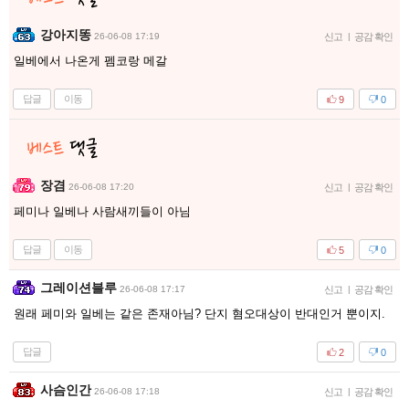
강아지똥
26-06-08 17:19
신고
|
공감 확인
일베에서 나온게 펨코랑 메갈
답글
이동
9
0
장겸
26-06-08 17:20
신고
|
공감 확인
페미나 일베나 사람새끼들이 아님
답글
이동
5
0
그레이션블루
26-06-08 17:17
신고
|
공감 확인
원래 페미와 일베는 같은 존재아님? 단지 혐오대상이 반대인거 뿐이지.
답글
2
0
사슴인간
26-06-08 17:18
신고
|
공감 확인