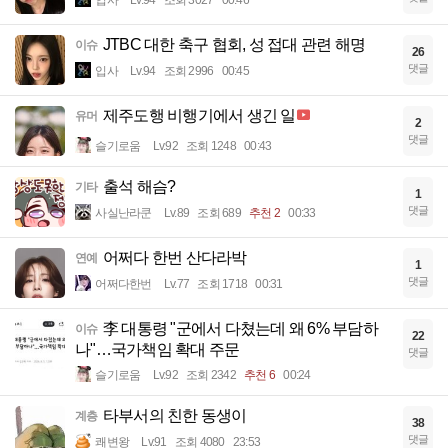
입사
Lv.94
조회 3027
00:46
JTBC 대한 축구 협회, 성 접대 관련 해명
이슈
26
댓글
입사
Lv.94
조회 2996
00:45
제주도행 비행기에서 생긴 일
유머
2
댓글
슬기로움
Lv.92
조회 1248
00:43
출석 해슴?
기타
1
댓글
사실난라쿤
Lv.89
조회 689
추천 2
00:33
어쩌다 한번 산다라박
연예
1
댓글
어쩌다한번
Lv.77
조회 1718
00:31
李 대통령 "군에서 다쳤는데 왜 6% 부담하
이슈
22
나"…국가책임 확대 주문
댓글
슬기로움
Lv.92
조회 2342
추천 6
00:24
타부서의 친한 동생이
계층
38
댓글
쾌변왕
Lv.91
조회 4080
23:53