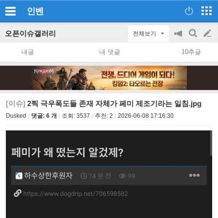
인벤
오픈이슈갤러리
전체보기
공
검
글
지
색
내글
내 댓글
10추글
on/off
쓰
기
[이슈]
2찍 극우폭도들 존재 자체가 페미 제조기라는 일침.jpg
Dusked
댓글: 6 개
조회:
3537
추천:
2
2026-06-08 17:16:30