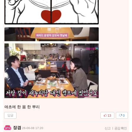
애초에 한 몸 한 뿌리
답글
13
0
장겸
26-06-08 17:20
신고
|
공감 확인