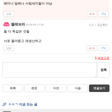
페미나 일베나 사람새끼들이 아님
답글
5
0
켈레브라
26-06-08 17:20
신고
|
공감 확인
둘 다 똑같은 것들
서로 물어뜯고 재생산하고
답글
0
0
새로고침
등록
목록
본문
이전
다음
댓글보기
ㅇㅇㄱ 지금 뜨는 글