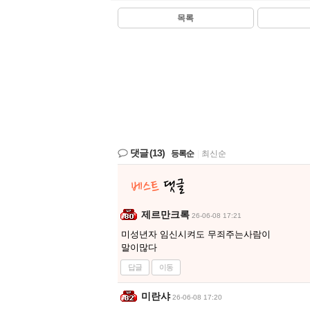
목록
댓글
(13)
등록순
|
최신순
제르만크록
26-06-08 17:21
미성년자 임신시켜도 무죄주는사람이
말이많다
답글
이동
미란샤
26-06-08 17:20