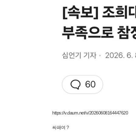
https://v.daum.net/v/20260608164447620
싸패여 ?