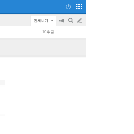
전체보기
공
검
글
지
색
10추글
on/off
쓰
기