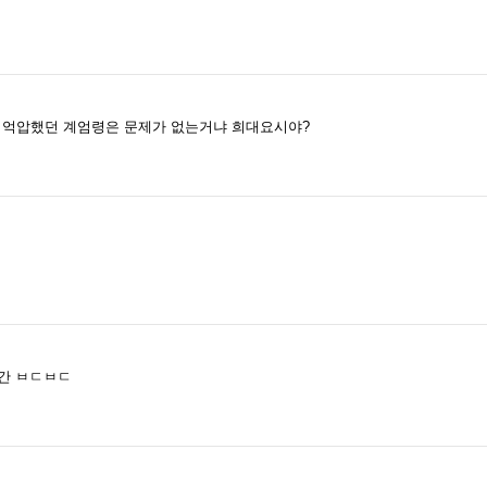
를 억압했던 계엄령은 문제가 없는거냐 희대요시야?
간 ㅂㄷㅂㄷ