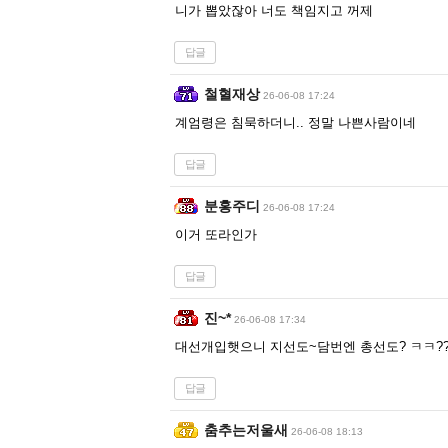
니가 뽑았잖아 너도 책임지고 꺼제
답글
철혈재상
26-06-08 17:24
계엄령은 침묵하더니.. 정말 나쁜사람이네
답글
분홍주디
26-06-08 17:24
이거 또라인가
답글
진~*
26-06-08 17:34
대선개입햇으니 지선도~담번엔 총선도? ㅋㅋ?
답글
춤추는저울새
26-06-08 18:13