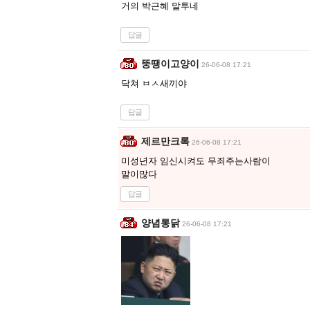
거의 박근혜 말투네
답글
뚱땡이고양이
26-06-08 17:21
닥쳐 ㅂㅅ새끼야
답글
제르만크록
26-06-08 17:21
미성년자 임신시켜도 무죄주는사람이
말이많다
답글
양념통닭
26-06-08 17:21