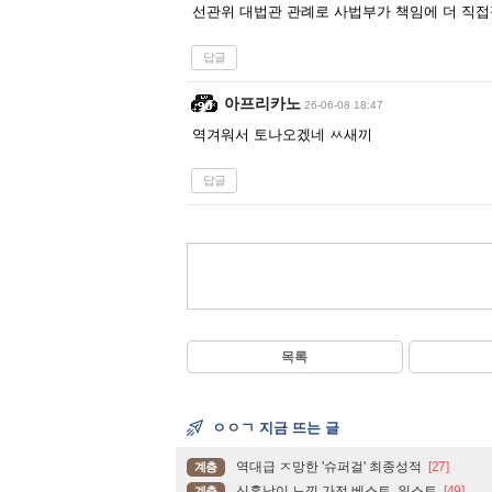
선관위 대법관 관례로 사법부가 책임에 더 직접
답글
아프리카노
26-06-08 18:47
역겨워서 토나오겠네 ㅆ새끼
답글
목록
ㅇㅇㄱ 지금 뜨는 글
역대급 ㅈ망한 '슈퍼걸' 최종성적
[27]
계층
신혼남이 느낀 가전 베스트, 워스트
[49]
계층