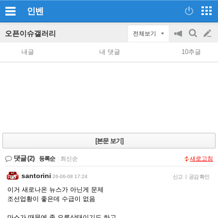
인벤
오픈이슈갤러리
전체보기
공
검
글
지
색
내글
내 댓글
10추글
on/off
쓰
기
[본문 보기]
댓글
(2)
등록순
|
최신순
새로고침
santorini
26-06-08 17:24
신고
|
공감 확인
이거 새로나온 뉴스가 아닌게 문제
조선업황이 좋은데 수급이 없음
마스가 때문에 좀 오른상태이기도 하고