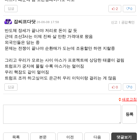
답글
2
0
잡씨프다닷
26-06-08 17:58
신고
|
공감 확인
반도체 장세가 끝나야 저리로 돈이 갈 듯
근데 조선3사는 이제 진짜 살 만한 가격대로 왔음
외국인들은 담는 중
문제는 전쟁이 끝나야 순환매가 도는데 조용할만 하면 지랄중
그리고 우리가 모르는 사이 마스가 프로젝트에 상당한 태클이 걸림
트럼프가 궁지에 몰릴 수록 마스가는 멀어짐
우리 핵잠도 같이 멀어짐
트럼프 조까 하고싶어도 은근히 우리 이익이랑 걸리는 게 많음
답글
0
0
새로고침
등록
목록
본문
이전
다음
댓글보기