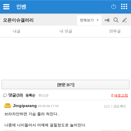
인벤
오픈이슈갤러리
전체보기
공
검
글
지
색
내글
내 댓글
10추글
on/off
쓰
기
[본문 보기]
댓글
(10)
등록순
|
최신순
새로고침
Jingiparang
26-06-08 17:52
신고
|
공감 확인
브라자안하면 가슴 졸라 쳐진다..
나중에 나이들어서 어깨에 걸칠정도로 늘어진다.