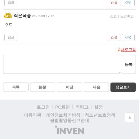
답글
0
0
작은폭풍
26-06-09 17:15
신고
|
공감 확인
ㅇㄷ
답글
0
0
새로고침
등록
목록
본문
이전
다음
댓글보기
로그인
PC화면
퀵링크
설정
청소년보호정책
이용약관
개인정보처리방침
▲
불법촬영물신고안내
(주)
인