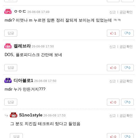
ㅇㅇㄷ
26-06-08 17:49
신고
|
공감 확인
mdir? 이엿나 m 누르면 암튼 정리 잘되게 보이는게 있었는데 ㅋㅋ
답글
1
0
켈레브라
26-06-08 17:50
신고
|
공감 확인
DOS, 플로피디스크 간만에 보네
답글
0
0
디아블로1
26-06-08 17:50
신고
|
공감 확인
mdir 누가 만든거지???
답글
0
0
S1no1style
26-06-08 17:53
신고
|
공감 확인
그 분도 치킨집 테크트리 탔다고 들었음
답글
0
0