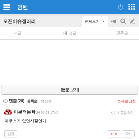
인벤
오픈이슈갤러리
전체보기
공
검
글
지
색
내글
내 댓글
10추글
on/off
쓰
기
[본문 보기]
댓글
(20)
등록순
|
최신순
새로고침
미분적분학
26-06-08 17:46
신고
|
공감 확인
마우스가 없던시절인가
답글
0
0