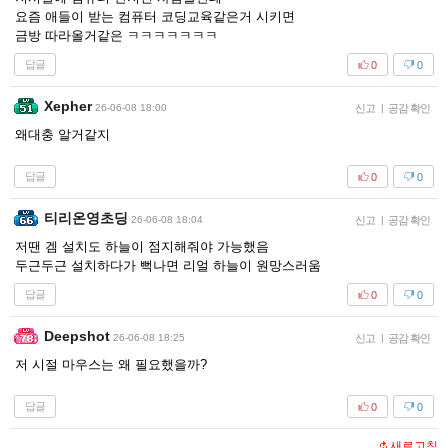
요즘 애들이 받는 컴퓨터 코딩교육같은거 시키면
금방 따라올거같은 ㅋㅋㅋㅋㅋㅋㅋ
답글
0
0
Xepher
26-06-08 18:00
신고
|
공감 확인
왜대충 알거같지
답글
0
0
티리온영초딩
26-06-08 18:04
신고
|
공감 확인
저땐 겜 설치도 하늘이 점지해줘야 가능했음
두근두근 설치하다가 뻑나면 리얼 하늘이 원망스러움
답글
0
0
Deepshot
26-06-08 18:25
신고
|
공감 확인
저 시절 마우스는 왜 필요했을까?
답글
0
0
새로고침