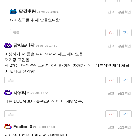
달걀후량
26-06-08 18:01
신고
|
공감 확인
여자친구를 위해 만들었다함
답글
0
0
잡씨프다닷
26-06-08 17:50
신고
|
공감 확인
이상하게 저 둠은 나이 먹어서 해도 재미있음
저거랑 고인돌
딱 2개는 단순 추억보정이 아니라 게임 자체가 주는 기본적인 재미 체급
이 있다고 생각함
답글
0
0
사우리
26-06-08 17:51
신고
|
공감 확인
나는 DOOM 보다 울펜스타인이 더 재밌었음.
답글
0
0
Feelbell0
26-06-08 17:53
신고
|
공감 확인
저시절에 컴퓨터 만지던 사람들한테