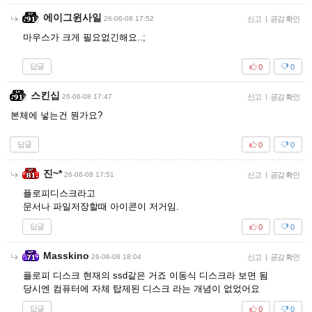
에이그윈사일
26-06-08 17:52
신고
|
공감 확인
마우스가 크게 필요없긴해요..;
답글
0
0
스킨십
26-06-08 17:47
신고
|
공감 확인
본체에 넣는건 뭔가요?
답글
0
0
진~*
26-06-08 17:51
신고
|
공감 확인
플로피디스크라고
문서나 파일저장할때 아이콘이 저거임.
답글
0
0
Masskino
26-06-08 18:04
신고
|
공감 확인
플로피 디스크 현재의 ssd같은 거죠 이동식 디스크라 보면 됨
당시엔 컴퓨터에 자체 탑제된 디스크 라는 개념이 없었어요
답글
0
0