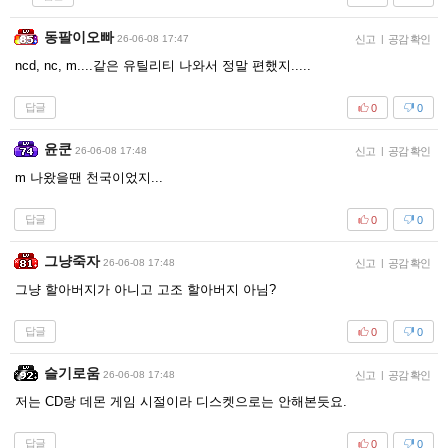
동팔이오빠
26-06-08 17:47
신고
|
공감 확인
ncd, nc, m....같은 유틸리티 나와서 정말 편했지.....
답글
0
0
윤쿤
26-06-08 17:48
신고
|
공감 확인
m 나왔을땐 천국이었지...
답글
0
0
그냥죽자
26-06-08 17:48
신고
|
공감 확인
그냥 할아버지가 아니고 고조 할아버지 아님?
답글
0
0
슬기로움
26-06-08 17:48
신고
|
공감 확인
저는 CD랑 데몬 게임 시절이라 디스켓으로는 안해본듯요.
답글
0
0