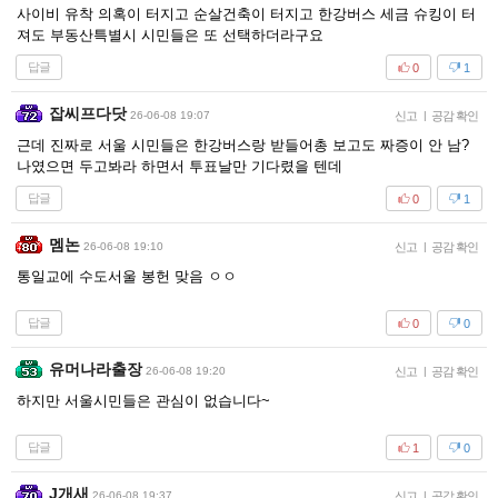
사이비 유착 의혹이 터지고 순살건축이 터지고 한강버스 세금 슈킹이 터
져도 부동산특별시 시민들은 또 선택하더라구요
답글
0
1
잡씨프다닷
26-06-08 19:07
신고
|
공감 확인
근데 진짜로 서울 시민들은 한강버스랑 받들어총 보고도 짜증이 안 남?
나였으면 두고봐라 하면서 투표날만 기다렸을 텐데
답글
0
1
멤논
26-06-08 19:10
신고
|
공감 확인
통일교에 수도서울 봉헌 맞음 ㅇㅇ
답글
0
0
유머나라출장
26-06-08 19:20
신고
|
공감 확인
하지만 서울시민들은 관심이 없습니다~
답글
1
0
J개새
26-06-08 19:37
신고
|
공감 확인