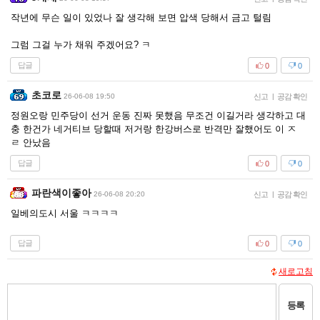
작년에 무슨 일이 있었나 잘 생각해 보면 압색 당해서 금고 털림
그럼 그걸 누가 채워 주겠어요? ㅋ
답글
0
0
초코로
26-06-08 19:50
신고
|
공감 확인
정원오랑 민주당이 선거 운동 진짜 못했음 무조건 이길거라 생각하고 대
충 한건가 네거티브 당할때 저거랑 한강버스로 반격만 잘했어도 이 ㅈ
ㄹ 안났음
답글
0
0
파란색이좋아
26-06-08 20:20
신고
|
공감 확인
일베의도시 서울 ㅋㅋㅋㅋ
답글
0
0
새로고침
등록