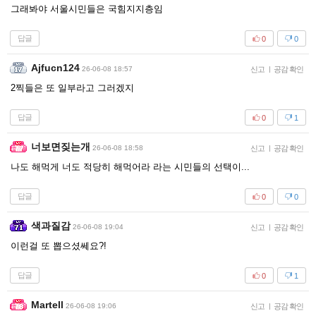
그래봐야 서울시민들은 국힘지지층임
답글
0
0
Ajfucn124
26-06-08 18:57
신고
|
공감 확인
2찍들은 또 일부라고 그러겠지
답글
0
1
너보면짖는개
26-06-08 18:58
신고
|
공감 확인
나도 해먹게 너도 적당히 해먹어라 라는 시민들의 선택이...
답글
0
0
색과질감
26-06-08 19:04
신고
|
공감 확인
이런걸 또 뽑으셨쎄요?!
답글
0
1
Martell
26-06-08 19:06
신고
|
공감 확인