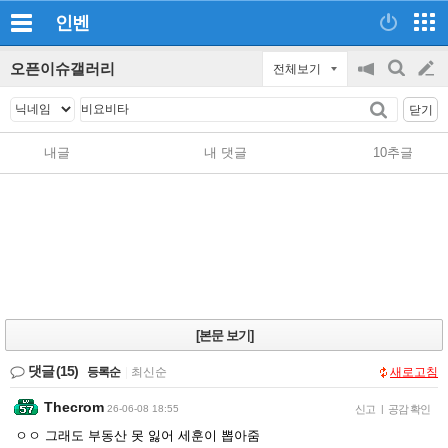
인벤
오픈이슈갤러리
전체보기
공
검
글
지
색
닫기
on/off
쓰
내글
내 댓글
10추글
기
[본문 보기]
댓글
(15)
등록순
|
최신순
새로고침
Thecrom
26-06-08 18:55
신고
|
공감 확인
ㅇㅇ 그래도 부동산 못 잃어 세훈이 뽑아줌