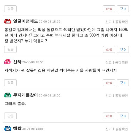
답글
0
0
얼굴이언데드
26-06-08 18:55
신고
|
공감 확인
통일교 업체에서는 막상 돌값으로 40억만 받았다던데 그럼 나머지 160억
은 어디 간거냐? 그리고 주변 부대시설 한다고 또 500억 가량 예산 배
정 받았지? 누가 먹을까?
답글
0
0
산하
26-06-08 18:55
신고
|
공감 확인
저색기가 뭔 잘못이겠음 저딴걸 찍어주는 서울 사람들이 ㅄ인거지
답글
0
1
무지개를찾아
26-06-08 18:56
신고
|
공감 확인
그래도 뽑죠.
답글
0
0
해쌀
26-06-08 18:56
신고
|
공감 확인