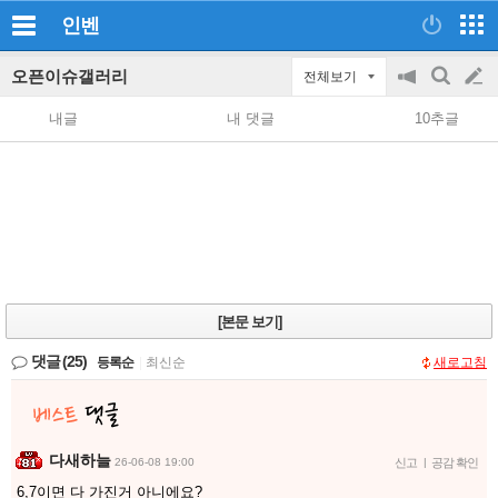
인벤
오픈이슈갤러리
전체보기
공
검
글
지
색
내글
내 댓글
10추글
on/off
쓰
기
[본문 보기]
댓글
(25)
등록순
|
최신순
새로고침
다새하늘
26-06-08 19:00
신고
|
공감 확인
6,7이면 다 가진거 아니에요?