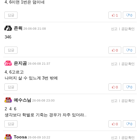
4, 6이면 1번은 덤이네
답글
1
0
존윅
26-06-08 21:08
신고
|
공감 확인
346
답글
0
0
은지곰
26-06-08 21:37
신고
|
공감 확인
4, 6고르고
나머지 살 수 있느게 3번 밖에
답글
0
0
예수스님
26-06-08 23:00
신고
|
공감 확인
2 4 6
생각보다 학벌로 기죽는 경우가 자주 있더라..
답글
0
0
Toosa
26-06-09 10:22
신고
|
공감 확인