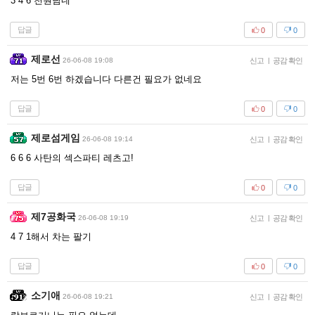
3 4 6 천원남네
답글
0
0
제로선
26-06-08 19:08
신고
|
공감 확인
저는 5번 6번 하겠습니다 다른건 필요가 없네요
답글
0
0
제로섬게임
26-06-08 19:14
신고
|
공감 확인
6 6 6 사탄의 섹스파티 레츠고!
답글
0
0
제7공화국
26-06-08 19:19
신고
|
공감 확인
4 7 1해서 차는 팔기
답글
0
0
소기애
26-06-08 19:21
신고
|
공감 확인