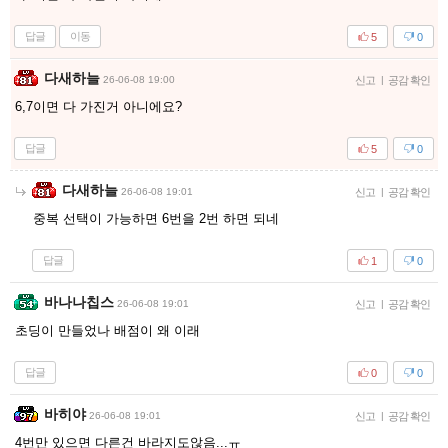
답글
이동
5
0
다새하늘
26-06-08 19:00
신고
|
공감 확인
6,7이면 다 가진거 아니에요?
답글
5
0
다새하늘
26-06-08 19:01
신고
|
공감 확인
중복 선택이 가능하면 6번을 2번 하면 되네
답글
1
0
바나나칩스
26-06-08 19:01
신고
|
공감 확인
초딩이 만들었나 배점이 왜 이래
답글
0
0
바히야
26-06-08 19:01
신고
|
공감 확인
4번만 있으면 다른건 바라지도않음...ㅠ