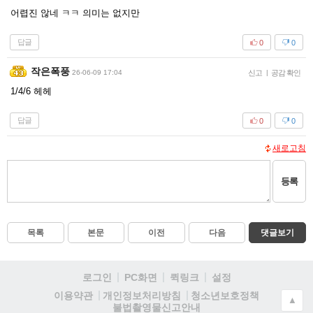
어렵진 않네 ㅋㅋ 의미는 없지만
답글
0
0
작은폭풍
26-06-09 17:04
신고
|
공감 확인
1/4/6 헤헤
답글
0
0
새로고침
등록
목록
본문
이전
다음
댓글보기
로그인
PC화면
퀵링크
설정
청소년보호정책
이용약관
개인정보처리방침
▲
불법촬영물신고안내