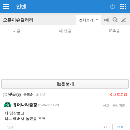
인벤
오픈이슈갤러리
전체보기
공
검
글
지
색
내글
내 댓글
10추글
on/off
쓰
기
[본문 보기]
댓글
(3)
등록순
|
최신순
새로고침
유머나라출장
26-06-08 19:03
신고
|
공감 확인
저 영상보고
리브 예뻐서 놀랬음 ㅋㅋ
답글
0
0