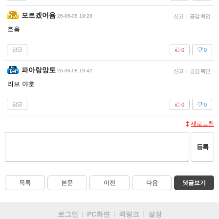
모르겠어욤
26-06-08 19:28
신고
|
공감 확인
흐음
답글
0
0
파아랑망토
26-06-08 19:42
신고
|
공감 확인
리브 야호
답글
0
0
새로고침
등록
목록
본문
이전
다음
댓글보기
로그인
PC화면
퀵링크
설정