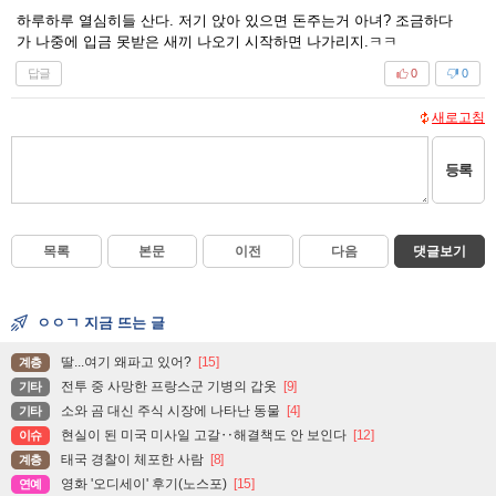
하루하루 열심히들 산다. 저기 앉아 있으면 돈주는거 아녀? 조금하다
가 나중에 입금 못받은 새끼 나오기 시작하면 나가리지.ㅋㅋ
답글
0
0
새로고침
등록
목록
본문
이전
다음
댓글보기
ㅇㅇㄱ 지금 뜨는 글
딸...여기 왜파고 있어?
[15]
계층
전투 중 사망한 프랑스군 기병의 갑옷
[9]
기타
소와 곰 대신 주식 시장에 나타난 동물
[4]
기타
현실이 된 미국 미사일 고갈‥해결책도 안 보인다
[12]
이슈
태국 경찰이 체포한 사람
[8]
계층
영화 '오디세이' 후기(노스포)
[15]
연예