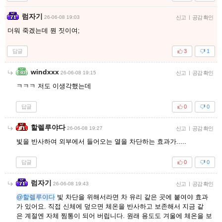
럼자기
26-06-08 19:03
신고
|
공감 확인
더워 죽겠는데 뭔 짓이여;
답글
3
1
windxxx
26-06-08 19:15
신고
|
공감 확인
ㅋㅋㅋ 저도 이생각했는데
답글
0
0
할렐루야다
26-06-08 19:27
신고
|
공감 확인
빛을 반사하여 외부에서 들어오는 열을 차단하는 효과가.....
답글
0
0
럼자기
26-06-08 19:43
신고
|
공감 확인
@할렐루야다
빛 차단을 위해서라면 차 유리 같은 곳에 붙여야 효과
가 있어요. 직접 신체에 덮으면 체온을 반사하고 보존해서 지금 같
은 계절엔 자체 찜통이 되어 버립니다. 원래 용도도 겨울에 체온을 보