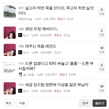
살고자 하면 죽을 것이오, 죽고자 하면 살것
유머
6
이다
댓글
백합에이슬
Lv.57
조회 2768
추천 1
21:12
10년 우정 깨버리기..
계층
3
댓글
입사
Lv.94
조회 3515
추천 2
21:12
제주산 옥돔 레전드
계층
14
댓글
입사
Lv.94
조회 4923
21:10
드론 잡겠다고 63억 써놓고 '쿨쿨'‥드론 부
이슈
6
서질까봐?
댓글
슬기로움
Lv.92
조회 2577
추천 3
21:09
세금 징수팀 방문에 이성을 잃은 체납자
이슈
10
댓글
입사
Lv.94
조회 3426
추천 1
21:08
최근
다음
검색
글쓰기