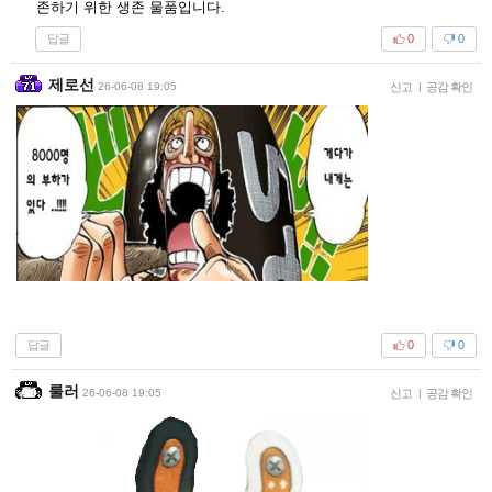
존하기 위한 생존 물품입니다.
답글
0
0
제로선
26-06-08 19:05
신고
|
공감 확인
답글
0
0
룰러
26-06-08 19:05
신고
|
공감 확인