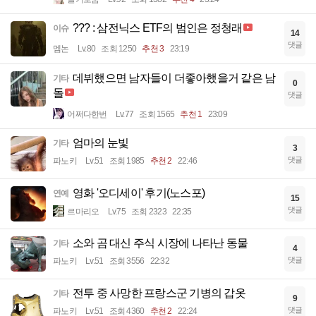
??? : 삼전닉스 ETF의 범인은 정청래
이슈
14
댓글
멤논
Lv.80
조회 1250
추천 3
23:19
데뷔했으면 남자들이 더좋아했을거 같은 남
기타
0
돌
댓글
어쩌다한번
Lv.77
조회 1565
추천 1
23:09
엄마의 눈빛
기타
3
댓글
파노키
Lv.51
조회 1985
추천 2
22:46
영화 '오디세이' 후기(노스포)
연예
15
댓글
르마리오
Lv.75
조회 2323
22:35
소와 곰 대신 주식 시장에 나타난 동물
기타
4
댓글
파노키
Lv.51
조회 3556
22:32
전투 중 사망한 프랑스군 기병의 갑옷
기타
9
댓글
파노키
Lv.51
조회 4360
추천 2
22:24