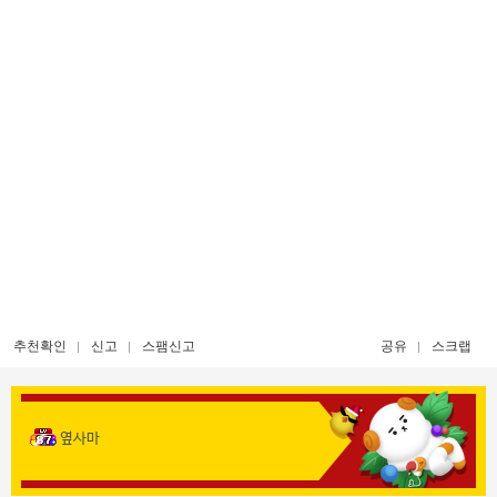
추천확인
신고
스팸신고
공유
스크랩
옆사마