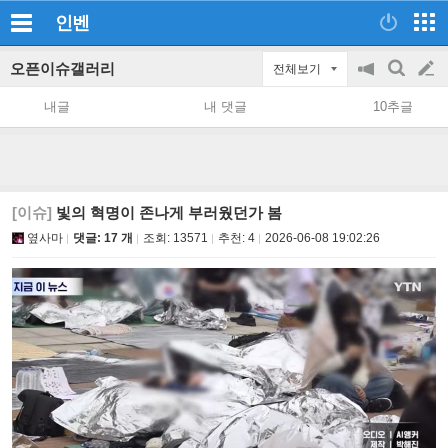
인벤
오픈이슈갤러리
전체보기
공
검
글
지
색
내글
내 댓글
10추글
on/off
쓰
기
[이슈]
빛의 혁명이 존나게 부러웠던가 봄
옆사마
댓글: 17 개
조회:
13571
추천:
4
2026-06-08 19:02:26