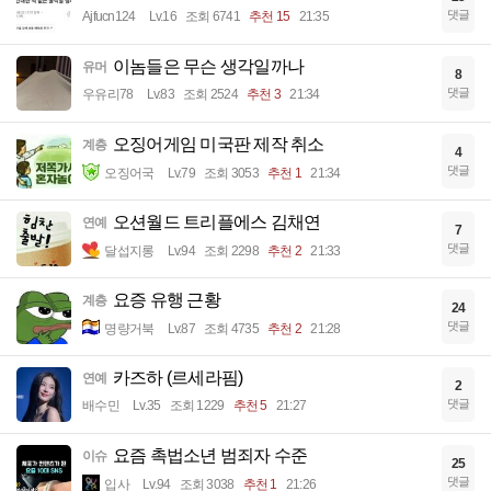
댓글
Ajfucn124
Lv.16
조회 6741
추천 15
21:35
이놈들은 무슨 생각일까나
유머
8
댓글
우유리78
Lv.83
조회 2524
추천 3
21:34
오징어게임 미국판 제작 취소
계층
4
댓글
오징어국
Lv.79
조회 3053
추천 1
21:34
오션월드 트리플에스 김채연
연예
7
댓글
달섭지롱
Lv.94
조회 2298
추천 2
21:33
요증 유행 근황
계층
24
댓글
명량거북
Lv.87
조회 4735
추천 2
21:28
카즈하 (르세라핌)
연예
2
댓글
배수민
Lv.35
조회 1229
추천 5
21:27
요즘 촉법소년 범죄자 수준
이슈
25
댓글
입사
Lv.94
조회 3038
추천 1
21:26