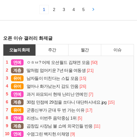
1
2
3
4
5
오픈 이슈 갤러리 화제글
오늘의 화제
주간
월간
이슈
1
연예
[50]
ㅇㅎㅂ? 어제 오션월드 김채연 모음
2
계층
[21]
딸처럼 업어키운 7년 터울 여동생
3
유머
[15]
남자들이 미친다는 스킬 모음
4
유머
[26]
얼마나 화가났는지 감도 안옴
5
연예
[7]
과거 파묘되서 현재 난리난 연예인
6
계층
[15]
30점 만점에 29점을 쏘다니 대단하시네요.jpg
7
유머
[17]
군종신부가 군대 두 번 가는 이유
8
연예
[5]
리센느 이번주 음악중심 1위
9
계층
[11]
곱창집 사장님 불 쇼에 외국인들 반응
10
연예
[9]
수염그린 백지헌.이채영