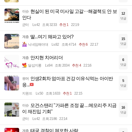
현실이 된 미국 미사일 고갈‥해결책도 안 보
이슈
12
인다
댓글
균터
Lv.42
조회 3233
추천 1
22:19
딸...여기 왜파고 있어?
계층
15
댓글
닉네임해야대
Lv.82
조회 4714
추천 6
22:17
안지현 치어리더
계층
6
댓글
달섭지롱
Lv.94
조회 2034
추천 4
22:16
인생2회차 엄마표 건강 이유식먹는 아이반
유머
5
응...
댓글
지원뜨
Lv.50
조회 1633
추천 1
22:15
모건스탠리 "가파른 조정 끝…메모리주 지금
이슈
16
이 재진입 기회"
댓글
균터
Lv.42
조회 2186
22:14
태국 경찰이 체포한 사람
계층