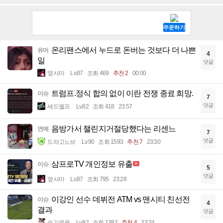
온리팬스에서 누드로 돈버는 것보다 더 나쁜
유머
4
일
댓글
옆사마
Lv.87
조회 469
추천 2
00:00
트럼프.정식 합의 없이 이란 전쟁 종료 희망.
이슈
7
댓글
세드엘프
Lv.82
조회 418
23:57
음방가서 챌린지거절당했다는 리센느
연예
7
댓글
드라고노브
Lv.90
조회 1593
추천 7
23:30
삼프로TV 개인정보 유출
이슈
5
댓글
옆사마
Lv.87
조회 795
23:28
이강인 선수 데뷔전 ATM vs 맨시티 친선전
이슈
4
결과
댓글
슬기로움
Lv.92
조회 1382
추천 4
23:24