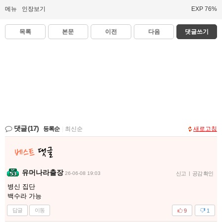
메뉴
인장보기
EXP 76%
목록
본문
이전
다음
댓글쓰기
댓글
(17)
등록순
|
최신순
새로고침
유머나라출장
26-06-08 19:03
신고
|
공감 확인
병신 집단
백수라 가능
답글
이동
9
1