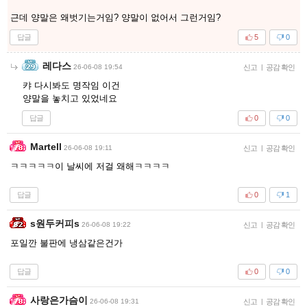
근데 양말은 왜벗기는거임? 양말이 없어서 그런거임?
답글
5
0
레다스
26-06-08 19:54
신고
|
공감 확인
캬 다시봐도 명작임 이건
양말을 놓치고 있었네요
답글
0
0
Martell
26-06-08 19:11
신고
|
공감 확인
ㅋㅋㅋㅋㅋ이 날씨에 저걸 왜해ㅋㅋㅋㅋ
답글
0
1
s원두커피s
26-06-08 19:22
신고
|
공감 확인
포일깐 불판에 냉삼같은건가
답글
0
0
사랑은가슴이
26-06-08 19:31
신고
|
공감 확인