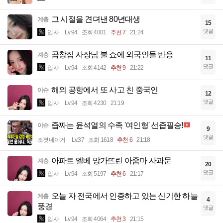
그 시절을 견뎌낸 80년대생
계층
15
댓글
입사
Lv.94
조회 4001
추천 7
21:24
곱창집 사장님 불 쇼에 외국인들 반응
계층
11
댓글
입사
Lv.94
조회 4142
추천 9
21:22
해외 공항에서 또 사고 친 중국인
이슈
12
댓글
입사
Lv.94
조회 4230
21:19
즙짜는 윤석열의 수족 '여인형' 선즙필승!
이슈
9
댓글
조졋네이거
Lv.37
조회 1618
추천 6
21:18
아파트 엘베 망가뜨린 아줌마 사과문
계층
20
댓글
입사
Lv.94
조회 5197
추천 6
21:17
오늘 자 전국에서 인증하고 있는 신기한 하늘
계층
4
풍경
댓글
입사
Lv.94
조회 4064
추천 3
21:15