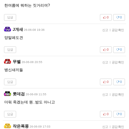
한여름에 뭐하는 짓거리여?
답글
0
0
J개새
26-06-08 19:36
신고
|
공감 확인
양말페도견
답글
0
0
무벨
26-06-08 20:55
신고
|
공감 확인
병신새끼들
답글
0
0
롯데검
26-06-09 11:55
신고
|
공감 확인
더워 죽겠는데 뭔..밤도 아니고
답글
0
0
작은폭풍
26-06-09 17:03
신고
|
공감 확인