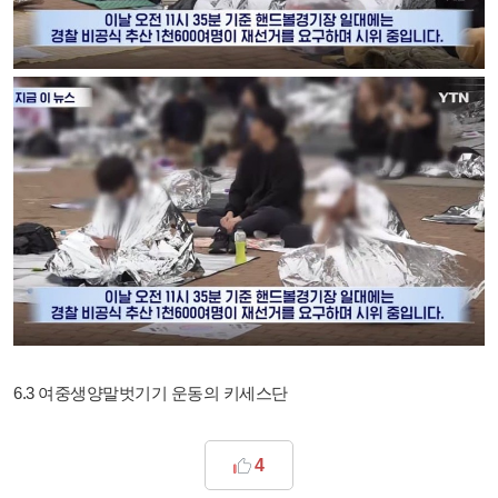
6.3 여중생양말벗기기 운동의 키세스단
4