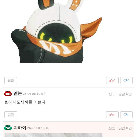
답글
0
0
멤논
26-06-08 19:07
신고
|
공감 확인
변태페도새끼들 애쓴다
답글
0
0
치하야
26-06-08 19:10
신고
|
공감 확인