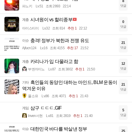
8
댓글
파노키
Lv.51
조회 2893
22:14
시녀원이 vs 할리종부
계층
0
댓글
아이스티이
Lv.32
조회 814
추천 1
22:12
충격! 정부가 북한과 전쟁 유도
이슈
21
댓글
Ajfucn124
Lv.16
조회 4155
추천 17
21:52
카리나가 입 다물라고 함
계층
12
댓글
부엔까미노
Lv.87
조회 3802
추천 1
21:50
흑인들의 동양인 대하는 마인드, BLM 운동이
기타
21
역겨운 이유
댓글
풀소유
Lv.86
조회 4071
추천 1
21:43
삼구 ㄷㄷㄷ.GIF
게임
5
댓글
Inven서현
Lv.81
조회 2819
추천 1
21:40
대한민국 바다를 박살낸 정부
이슈
25