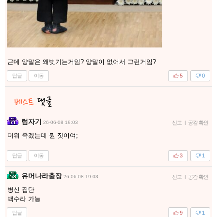
근데 양말은 왜벗기는거임? 양말이 없어서 그런거임?
답글
이동
5
0
럼자기
26-06-08 19:03
신고
|
공감 확인
더워 죽겠는데 뭔 짓이여;
답글
이동
3
1
유머나라출장
26-06-08 19:03
신고
|
공감 확인
병신 집단
백수라 가능
답글
9
1