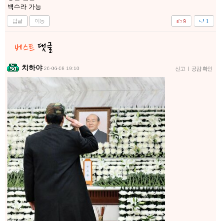
백수라 가능
답글
이동
9
1
치하야
26-06-08 19:10
신고
|
공감 확인