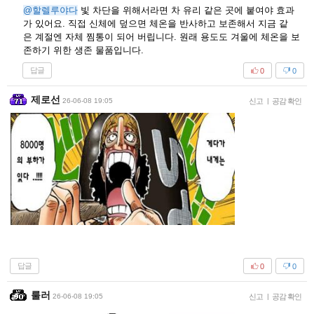
@할렐루야다
빛 차단을 위해서라면 차 유리 같은 곳에 붙여야 효과
가 있어요. 직접 신체에 덮으면 체온을 반사하고 보존해서 지금 같
은 계절엔 자체 찜통이 되어 버립니다. 원래 용도도 겨울에 체온을 보
존하기 위한 생존 물품입니다.
답글
0
0
제로선
26-06-08 19:05
신고
|
공감 확인
답글
0
0
룰러
26-06-08 19:05
신고
|
공감 확인