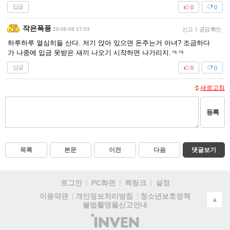
답글
0
0
작은폭풍
26-06-09 17:03
신고
|
공감 확인
하루하루 열심히들 산다. 저기 앉아 있으면 돈주는거 아녀? 조금하다
가 나중에 입금 못받은 새끼 나오기 시작하면 나가리지.ㅋㅋ
답글
0
0
새로고침
등록
목록
본문
이전
다음
댓글보기
로그인
PC화면
퀵링크
설정
청소년보호정책
이용약관
개인정보처리방침
▲
불법촬영물신고안내
(주)
인