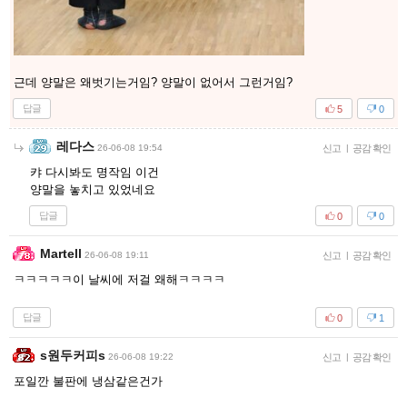
근데 양말은 왜벗기는거임? 양말이 없어서 그런거임?
답글
5
0
레다스
26-06-08 19:54
신고
|
공감 확인
캬 다시봐도 명작임 이건
양말을 놓치고 있었네요
답글
0
0
Martell
26-06-08 19:11
신고
|
공감 확인
ㅋㅋㅋㅋㅋ이 날씨에 저걸 왜해ㅋㅋㅋㅋ
답글
0
1
s원두커피s
26-06-08 19:22
신고
|
공감 확인
포일깐 불판에 냉삼같은건가