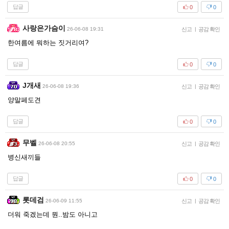
답글
0
0
사랑은가슴이
26-06-08 19:31
신고
|
공감 확인
한여름에 뭐하는 짓거리여?
답글
0
0
J개새
26-06-08 19:36
신고
|
공감 확인
양말페도견
답글
0
0
무벨
26-06-08 20:55
신고
|
공감 확인
병신새끼들
답글
0
0
롯데검
26-06-09 11:55
신고
|
공감 확인
더워 죽겠는데 뭔..밤도 아니고