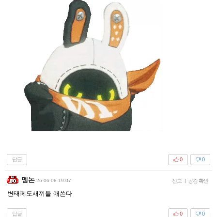
답글
0
0
멤논
26-06-08 19:07
신고
|
공감 확인
변태페도새끼들 애쓴다
답글
0
0