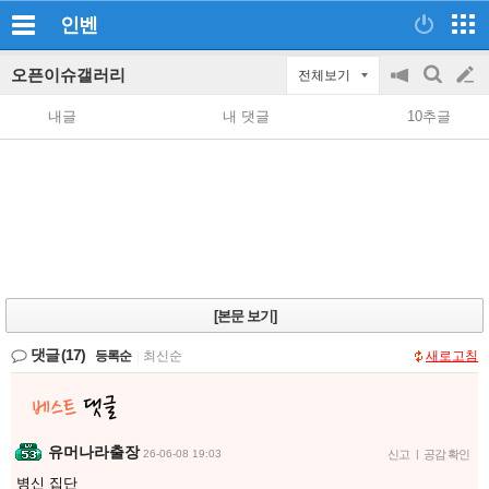
인벤
오픈이슈갤러리
전체보기
공
검
글
지
색
내글
내 댓글
10추글
on/off
쓰
기
[본문 보기]
댓글
(17)
등록순
|
최신순
새로고침
유머나라출장
26-06-08 19:03
신고
|
공감 확인
병신 집단