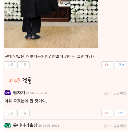
근데 양말은 왜벗기는거임? 양말이 없어서 그런거임?
답글
이동
5
0
럼자기
26-06-08 19:03
신고
|
공감 확인
더워 죽겠는데 뭔 짓이여;
답글
이동
3
1
유머나라출장
26-06-08 19:03
신고
|
공감 확인