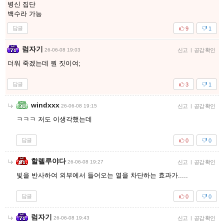
병신 집단
백수라 가능
답글
9
1
럼자기
26-06-08 19:03
신고
|
공감 확인
더워 죽겠는데 뭔 짓이여;
답글
3
1
windxxx
26-06-08 19:15
신고
|
공감 확인
ㅋㅋㅋ 저도 이생각했는데
답글
0
0
할렐루야다
26-06-08 19:27
신고
|
공감 확인
빛을 반사하여 외부에서 들어오는 열을 차단하는 효과가.....
답글
0
0
럼자기
26-06-08 19:43
신고
|
공감 확인