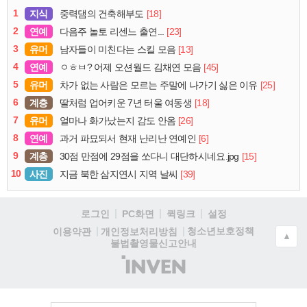
1
지식
[18]
중력댐의 건축해부도
2
연예
[23]
다음주 놀토 리센느 출연...
3
유머
[13]
남자들이 미친다는 스킬 모음
4
연예
[45]
ㅇㅎㅂ? 어제 오션월드 김채연 모음
5
유머
[25]
차가 없는 사람은 모르는 주말에 나가기 싫은 이유
6
계층
[18]
딸처럼 업어키운 7년 터울 여동생
7
유머
[26]
얼마나 화가났는지 감도 안옴
8
연예
[6]
과거 파묘되서 현재 난리난 연예인
9
계층
[15]
30점 만점에 29점을 쏘다니 대단하시네요.jpg
10
사진
[39]
지금 북한 삼지연시 지역 날씨
로그인
PC화면
퀵링크
설정
청소년보호정책
이용약관
개인정보처리방침
▲
불법촬영물신고안내
(주)
인
벤