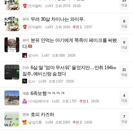
25
댓글
전자팔찌
Lv.93
조회 2578
19:09
무려 30살 차이나는 와이푸.
유머
8
댓글
전자팔찌
Lv.93
조회 3248
추천 1
19:07
분유 안먹는 아기에게 쪽족이 페이크를 써봤
유머
0
다.
댓글
옆사마
Lv.87
조회 856
19:06
6살 딸 "엄마 무서워" 울었지만…만취 194㎞
이슈
21
질주, 예비신랑 숨졌다
댓글
입사
Lv.94
조회 1537
19:06
6족보행ㅋㅋㅋㅋ
계층
4
댓글
닉네임해야대
Lv.82
조회 1757
추천 1
19:05
호피 카즈하
연예
7
댓글
달섭지롱
Lv.94
조회 1095
추천 2
19:03