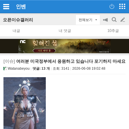
인벤
오픈이슈갤러리
전체보기
공
검
글
지
색
내글
내 댓글
10추글
on/off
쓰
기
[이슈]
여러분 미국정부에서 응원하고 있습니다 포기하지 마세요
Watanabeyou
댓글: 13 개
조회:
3141
2026-06-08 19:02:48