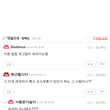
댓글
(13)
등록순
|
최신순
새로고침
Dominus
26-06-08 19:04
신고
|
공감 확인
이젠 점점 개그밈이 되어가는중
답글
0
0
퇴근합시다
26-06-08 19:11
신고
|
공감 확인
그 미국 관계자가 혹시 모스부혼가 탄인가 하는 그 사람이니??
답글
0
0
사랑은가슴이
26-06-08 19:22
신고
|
공감 확인
임모탄 아니에요????