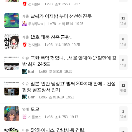
전자팔찌
Lv.93
조회 2563
19:27
날씨가 어제밤 부터 선선해진듯
계층
11
댓글
두부두꺼비
Lv.78
조회 1514
19:25
15호 태풍 찬홈 근황...
계층
8
댓글
전자팔찌
Lv.93
조회 1939
19:25
극한 폭염 꺾였나…서울 열대야 17일만에 끝,
이슈
6
밤 최저 24.5도
댓글
Earth
Lv.96
조회 819
19:25
일본 '인간 냉장고' 벌써 200여대 판매…건설
이슈
13
현장·골프장서 인기
댓글
Earth
Lv.96
조회 1619
19:21
모모
연예
2
댓글
케를로스
Lv.86
조회 753
19:17
SK하이닉스, 강남사옥 건립.
이슈