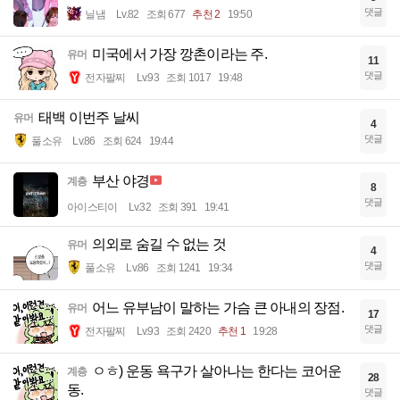
댓글
닐냄
Lv.82
조회 677
추천 2
19:50
미국에서 가장 깡촌이라는 주.
유머
11
댓글
전자팔찌
Lv.93
조회 1017
19:48
태백 이번주 날씨
유머
4
댓글
풀소유
Lv.86
조회 624
19:44
부산 야경
계층
8
댓글
아이스티이
Lv.32
조회 391
19:41
의외로 숨길 수 없는 것
유머
4
댓글
풀소유
Lv.86
조회 1241
19:34
어느 유부남이 말하는 가슴 큰 아내의 장점.
유머
17
댓글
전자팔찌
Lv.93
조회 2420
추천 1
19:28
ㅇㅎ) 운동 욕구가 살아나는 한다는 코어운
계층
28
동.
댓글