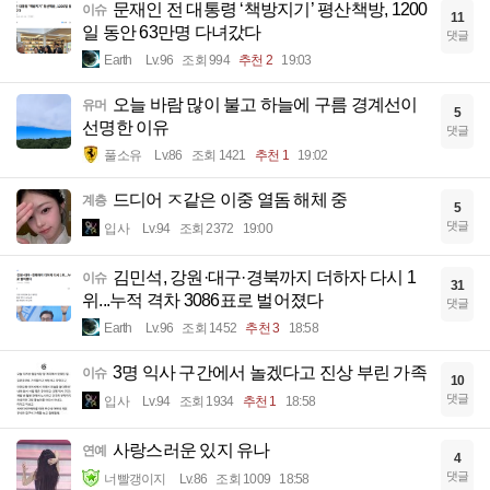
문재인 전 대통령 ‘책방지기’ 평산책방, 1200
이슈
11
일 동안 63만명 다녀갔다
댓글
Earth
Lv.96
조회 994
추천 2
19:03
오늘 바람 많이 불고 하늘에 구름 경계선이
유머
5
선명한 이유
댓글
풀소유
Lv.86
조회 1421
추천 1
19:02
드디어 ㅈ같은 이중 열돔 해체 중
계층
5
댓글
입사
Lv.94
조회 2372
19:00
김민석, 강원·대구·경북까지 더하자 다시 1
이슈
31
위...누적 격차 3086표로 벌어졌다
댓글
Earth
Lv.96
조회 1452
추천 3
18:58
3명 익사 구간에서 놀겠다고 진상 부린 가족
이슈
10
댓글
입사
Lv.94
조회 1934
추천 1
18:58
사랑스러운 있지 유나
연예
4
댓글
너빨갱이지
Lv.86
조회 1009
18:58