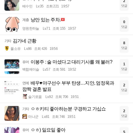
2
댓글
배수민
Lv.35
조회 221
19:57
낭만 있는 주차.
계층
0
댓글
영원한하늘
Lv.71
조회 155
19:57
김가네 근황
기타
8
댓글
풀소유
Lv.86
조회 426
19:56
이봉주 : 술 마셨다고 대리기사를 왜 불러?
유머
1
댓글
백합에이슬
Lv.57
조회 591
19:52
배우♥야구선수 부부 탄생…지안, 엄정욱과
연예
2
깜짝 결혼 발표
댓글
슬기로움
Lv.92
조회 706
19:51
ㅇㅎ키티 좋아하는분 구경하고 가십쇼
기타
2
댓글
마나군
Lv.81
조회 746
19:51
ㅇㅎ) 일요일 좋아
유머
5