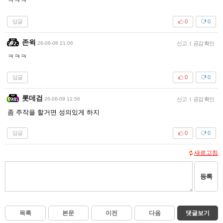
ㅋㅋㅋ
답글
0
0
존윅
26-06-08 21:06
신고
|
공감 확인
ㅋㅋㅋ
답글
0
0
롯데검
26-06-09 11:56
신고
|
공감 확인
좀 주작을 할거면 성의있게 하지
답글
0
0
새로고침
등록
목록
본문
이전
다음
댓글보기