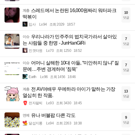
스레드에서 논란된 16,000원짜리 워터파크
계층
10
떡볶이
댓글
입사
Lv.94
조회 2029
18:57
우리나라가 민주주의 법치국가라서 살아있
이슈
7
는 사람들 중 한명 - JunHanGiRi
댓글
진겟타원
Lv.70
조회 1250
18:52
어머니 살해한 10대 아들, “미안하지 않냐” 질
이슈
7
문에…주변 경계하며 ‘침묵’
댓글
Earth
Lv.96
조회 1456
18:46
전 AV여배우 우에하라 아이가 말하는 가장
계층
13
열심히 한 작품.
댓글
전자팔찌
Lv.93
조회 3430
18:45
유나 버블팝 다른 각도
연예
9
댓글
달섭지롱
Lv.94
조회 2263
18:38