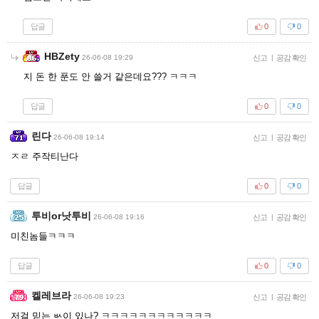
답글
0
0
HBZety
26-06-08 19:29
신고
|
공감 확인
지 돈 한 푼도 안 쓸거 같은데요??? ㅋㅋㅋ
답글
0
0
린다
26-06-08 19:14
신고
|
공감 확인
ㅈㄹ 주작티난다
답글
0
0
투비or낫투비
26-06-08 19:16
신고
|
공감 확인
미친놈들ㅋㅋㅋ
답글
0
0
켈레브라
26-06-08 19:23
신고
|
공감 확인
저걸 믿는 ㅄ이 있나? ㅋㅋㅋㅋㅋㅋㅋㅋㅋㅋㅋㅋ