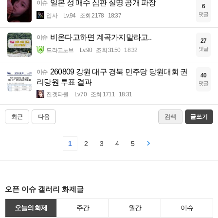
일본 성 매수 심판 실명 공개 파장
이슈
6
댓글
입사
Lv.94
조회 2178
18:37
비온다고하면 계곡가지말라고..
이슈
27
댓글
드라고노브
Lv.90
조회 3150
18:32
260809 강원 대구 경북 민주당 당원대회 권
이슈
40
리당원 투표 결과
댓글
진겟타원
Lv.70
조회 1711
18:31
최근
다음
검색
글쓰기
1
2
3
4
5
오픈 이슈 갤러리 화제글
오늘의 화제
주간
월간
이슈