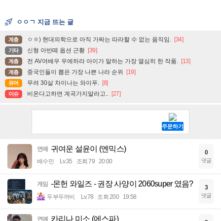
ㅇㅇㄱ 지금 뜨는 글
ㅇㅎ) 현대의학으로 아직 가짜는 따라할 수 없는 움직임.
[34]
계층
신형 아반떼 옵션 근황
[39]
기타
전 AV여배우 우에하라 아이가 말하는 가장 열심히 한 작품.
[13]
계층
중국인들이 뽑은 가장 나쁜 나라 순위
[19]
계층
무려 30살 차이나는 와이푸.
[8]
유머
비온다고하면 계곡가지말라고..
[27]
이슈
귀여운 설윤이 (엔믹스)
연예
0
댓글
배수민
Lv.35
조회 79
20:00
-몬헌 와일즈 - 권장 사양이 2060super 였음?
게임
3
댓글
두부두꺼비
Lv.78
조회 200
19:58
카리나 미소 (에스파)
연예