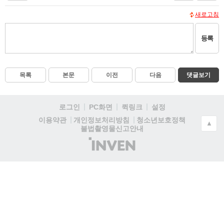
새로고침
등록
목록
본문
이전
다음
댓글보기
로그인
PC화면
퀵링크
설정
청소년보호정책
이용약관
개인정보처리방침
▲
불법촬영물신고안내
(주)
인
벤