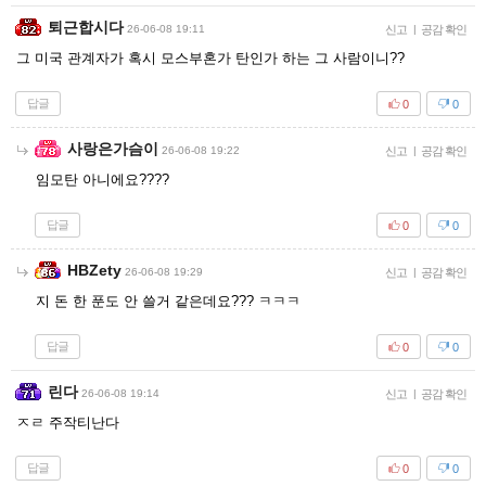
퇴근합시다
26-06-08 19:11
신고
|
공감 확인
그 미국 관계자가 혹시 모스부혼가 탄인가 하는 그 사람이니??
답글
0
0
사랑은가슴이
26-06-08 19:22
신고
|
공감 확인
임모탄 아니에요????
답글
0
0
HBZety
26-06-08 19:29
신고
|
공감 확인
지 돈 한 푼도 안 쓸거 같은데요??? ㅋㅋㅋ
답글
0
0
린다
26-06-08 19:14
신고
|
공감 확인
ㅈㄹ 주작티난다
답글
0
0