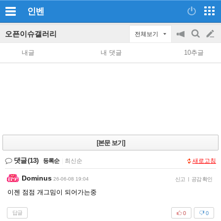
인벤
오픈이슈갤러리
전체보기
공
검
글
지
색
내글
내 댓글
10추글
on/off
쓰
기
[본문 보기]
댓글
(13)
등록순
|
최신순
새로고침
Dominus
26-06-08 19:04
신고
|
공감 확인
이젠 점점 개그밈이 되어가는중
답글
0
0