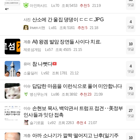
댓글
아인하샤드
Lv.70
조회 5453
추천 5
21:19
산소에 간 울집 댕댕이 ㄷㄷㄷ.JPG
사진
4
댓글
Inven서현
Lv.81
조회 5161
추천 5
21:18
AI) 왕겜 발암 장면들 사이다 치료.
계층
10
댓글
제로섬게임
Lv.57
조회 4505
21:15
참 나뻣다
유머
4
댓글
소울딜러
Lv.92
조회 1781
21:12
답답한 마음을 이런식으로 풀어 미안합니다
이슈
79
댓글
병신무는개
Lv.86
조회 3892
추천 23
21:09
손현보 목사, 백악관서 트럼프 접견‥美정부
이슈
27
인사들과 잇단 접촉
댓글
슬기로움
Lv.92
조회 2263
추천 4
21:07
아까 소나기가 깔짝 떨어지고 난후(일기주
계층
10