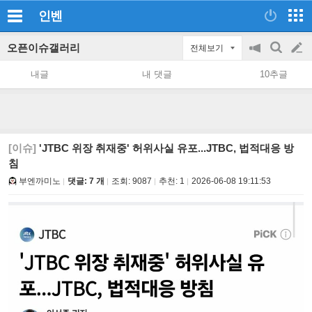
인벤
오픈이슈갤러리
전체보기
공
검
글
지
색
내글
내 댓글
10추글
on/off
쓰
기
[이슈]
'JTBC 위장 취재중' 허위사실 유포...JTBC, 법적대응 방
침
부엔까미노
댓글: 7 개
조회:
9087
추천:
1
2026-06-08 19:11:53