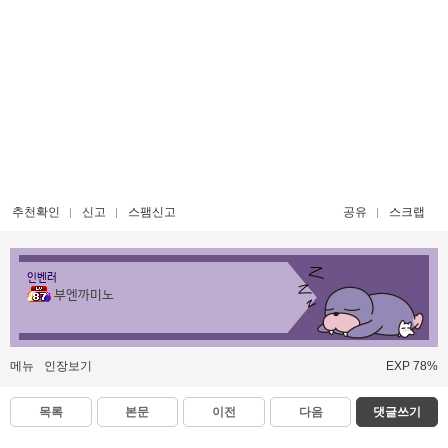
추천확인
신고
스팸신고
공유
스크랩
인벤러
부엔까미노
메뉴
인장보기
EXP 78%
목록
본문
이전
다음
댓글쓰기