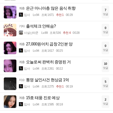
은근 마니아층 많은 음식 취향
계층
7
댓글
입사
Lv.94
조회 1671
추천 1
00:29
출석체크 안해슴?
기타
0
댓글
사실난라쿤
Lv.89
조회 536
추천 4
00:28
27,000원어치 곱창 2인분 양
계층
0
댓글
입사
Lv.94
조회 1617
00:25
오늘로써 완벽히 증명된 거
계층
10
댓글
입사
Lv.94
조회 2261
00:22
통영 살인사건 현상금 1억
이슈
5
댓글
입사
Lv.94
조회 2275
추천 1
00:19
15호 태풍 진로 예상
계층
2
댓글
입사
Lv.94
조회 1595
00:18