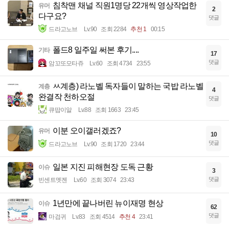
침착맨 채널 직원1명당 22개씩 영상작업한
유머
2
다구요?
댓글
드라고노브
Lv.90
조회 2284
추천 1
00:15
폴드8 일주일 써본 후기....
기타
17
댓글
암꼬또모타쥬
Lv.60
조회 4734
23:55
ㅆ계층) 라노벨 독자들이 말하는 국밥 라노벨
계층
4
완결작 천하오절
댓글
큐땁이알
Lv.88
조회 1663
23:45
이분 오이갤러겠죠?
유머
10
댓글
드라고노브
Lv.90
조회 1720
23:44
일본 지진 피해현장 도독 근황
이슈
3
댓글
빈센트멧젠
Lv.60
조회 3074
23:43
1년만에 끝나버린 뉴이재명 현상
이슈
62
댓글
마검귀
Lv.83
조회 4514
추천 4
23:41