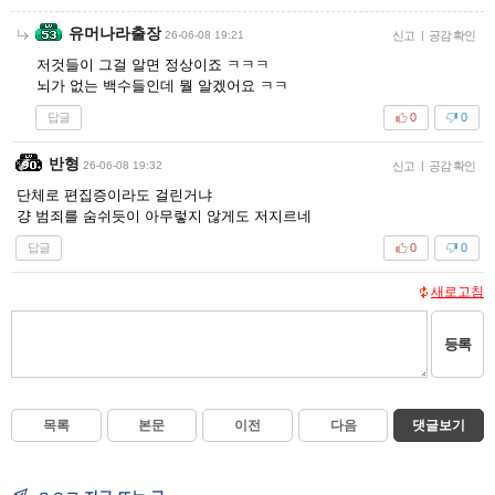
유머나라출장
26-06-08 19:21
신고
|
공감 확인
저것들이 그걸 알면 정상이죠 ㅋㅋㅋ
뇌가 없는 백수들인데 뭘 알겠어요 ㅋㅋ
답글
0
0
반형
26-06-08 19:32
신고
|
공감 확인
단체로 편집증이라도 걸린거냐
걍 범죄를 숨쉬듯이 아무렇지 않게도 저지르네
답글
0
0
새로고침
등록
목록
본문
이전
다음
댓글보기