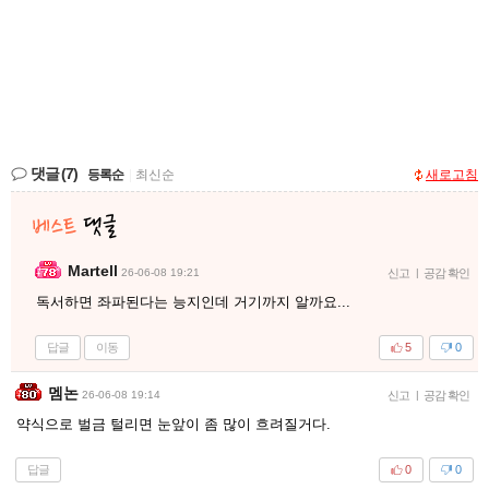
댓글
(7)
등록순
|
최신순
새로고침
Martell
26-06-08 19:21
신고
|
공감 확인
독서하면 좌파된다는 능지인데 거기까지 알까요...
답글
이동
5
0
멤논
26-06-08 19:14
신고
|
공감 확인
약식으로 벌금 털리면 눈앞이 좀 많이 흐려질거다.
답글
0
0