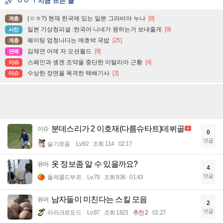
ㅇㅇㄱ 지금 뜨는 글
(ㅇㅎ?) 현재 한국에 있는 일본 그라비아 누나
[8]
계층
일본 기상청피셜 :한국아 니네가 원하는거 보내줄게
[9]
사진
웨이팅 엄청나다는 애호박 국밥
[25]
계층
김채연 어제 자 오션월드
[9]
연예
스페인과 솅겐 조약을 중단한 이탈리아 근황
[4]
이슈
수상한 장면을 목격한 택배기사
[3]
이슈
분데스리가 2 이호재(다름슈타트)데뷔골
이슈
0
댓글
슬기로움
Lv.92
조회 114
02:17
옷 정보좀 알 수 있을까요?
유머
4
댓글
돌체콜드부르
Lv.79
조회 936
01:43
남자들이 미친다는 스킬 모음
유머
2
댓글
라라크로포드
Lv.87
조회 1821
추천 2
01:27