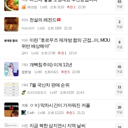
63
댓글
쾌변왕
Lv.91
조회 3110
추천 1
22:30
전설의 레전드
지식
2
댓글
아브라카
Lv.91
조회 1926
22:10
이란 "호르무즈 재개방 합의 근접...미, MOU
이슈
8
위반 배상해야"
댓글
균터
Lv.42
조회 1748
추천 1
22:10
개빡침주의) 이게 12년
기타
41
댓글
꿻뻵뗗
Lv.90
조회 6421
추천 5
22:09
7월 국산차 판매 순위
기타
11
댓글
라라크로포드
Lv.87
조회 4229
21:43
ㅇㅎ) 막차시간이 가까워진 커플
계층
20
댓글
Earth
Lv.96
조회 12223
추천 1
21:21
지금 북한 삼지연시 지역 날씨
사진
33