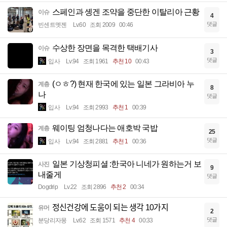
스페인과 솅겐 조약을 중단한 이탈리아 근황
이슈
4
댓글
빈센트멧젠
Lv.60
조회 2009
00:46
수상한 장면을 목격한 택배기사
이슈
3
댓글
입사
Lv.94
조회 1961
추천 10
00:43
(ㅇㅎ?) 현재 한국에 있는 일본 그라비아 누
계층
8
나
댓글
입사
Lv.94
조회 2993
추천 1
00:39
웨이팅 엄청나다는 애호박 국밥
계층
25
댓글
입사
Lv.94
조회 2881
추천 1
00:36
일본 기상청피셜 :한국아 니네가 원하는거 보
사진
9
내줄게
댓글
Dogdrip
Lv.22
조회 2896
추천 2
00:34
정신건강에 도움이 되는 생각 10가지
유머
2
댓글
분당리자몽
Lv.62
조회 1571
추천 4
00:33