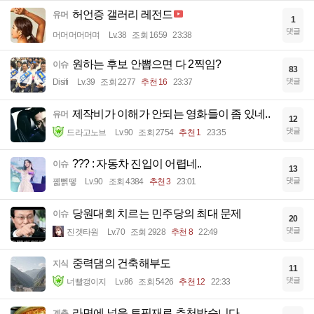
허언증 갤러리 레전드
유머
1
댓글
머머머머머며
Lv.38
조회 1659
23:38
원하는 후보 안뽑으면 다 2찍임?
이슈
83
댓글
Disifi
Lv.39
조회 2277
추천 16
23:37
제작비가 이해가 안되는 영화들이 좀 있네..
유머
12
댓글
드라고노브
Lv.90
조회 2754
추천 1
23:35
??? : 자동차 진입이 어렵네..
이슈
13
댓글
꿻뻵뗗
Lv.90
조회 4384
추천 3
23:01
당원대회 치르는 민주당의 최대 문제
이슈
20
댓글
진겟타원
Lv.70
조회 2928
추천 8
22:49
중력댐의 건축해부도
지식
11
댓글
너빨갱이지
Lv.86
조회 5426
추천 12
22:33
라면에 넣을 토핑재료 추천받습니다
계층