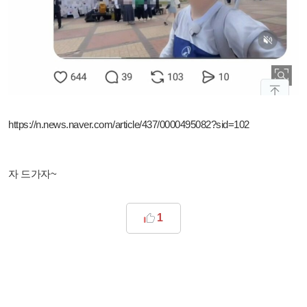
https://n.news.naver.com/article/437/0000495082?sid=102
자 드가자~
1