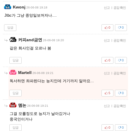
Kwonj
26-06-08 19:18
신고
|
공감 확인
Jtbc가 그냥 중앙일보꺼자나....
답글
0
0
커피and금연
26-06-08 19:20
신고
|
공감 확인
같은 회사인걸 모르나 봄
답글
0
0
Martell
26-06-08 19:21
신고
|
공감 확인
독서하면 좌파된다는 능지인데 거기까지 알까요...
답글
5
0
멤논
26-06-08 19:21
신고
|
공감 확인
그걸 모를정도로 능지가 날아갔거나
중국인이거나
답글
0
0