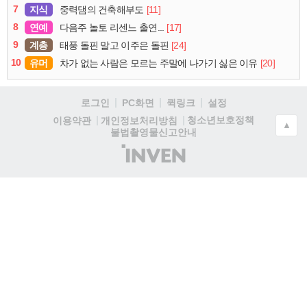
7
지식
[11]
중력댐의 건축해부도
8
연예
[17]
다음주 놀토 리센느 출연...
9
계층
[24]
태풍 돌핀 말고 이주은 돌핀
10
유머
[20]
차가 없는 사람은 모르는 주말에 나가기 싫은 이유
로그인
PC화면
퀵링크
설정
청소년보호정책
이용약관
개인정보처리방침
▲
불법촬영물신고안내
(주)
인
벤