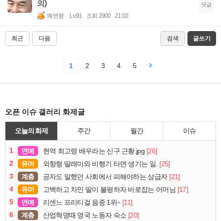
의)
댓글
쾌변왕
Lv.91
조회 2900
21:02
최근
다음
검색
글쓰기
1
2
3
4
5
오픈 이슈 갤러리 화제글
오늘의 화제
주간
월간
이슈
1
연예
[26]
현역 최고령 배우라는 신구 근황.jpg
2
유머
[25]
외향형 딸래미와 비행기 타면 생기는 일.
3
계층
[21]
공자도 말했던 사회에서 피해야하는 상급자
4
유머
[17]
고백하고 차인 딸이 불평하자 바로잡는 어머님
5
연예
[11]
리센느 프리티걸 음중 1위~
6
계층
[20]
산업혁명때 영국 노동자 숙소